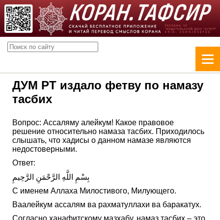
ДУМ РТ издало фетву по намазу
тасбих
Вопрос: Ассаляму алейкум! Какое правовое
решение относительно намаза тасбих. Приходилось
слышать, что хадисы о данном намазе являются
недостоверными.
Ответ:
بِسْمِ اللَّهِ الرَّحْمَنِ الرَّحِيمِ
С именем Аллаха Милостивого, Милующего.
Ваалейкум ассалям ва рахматуллахи ва баракатух.
Согласно ханафитскому мазхабу, намаз тасбих – это