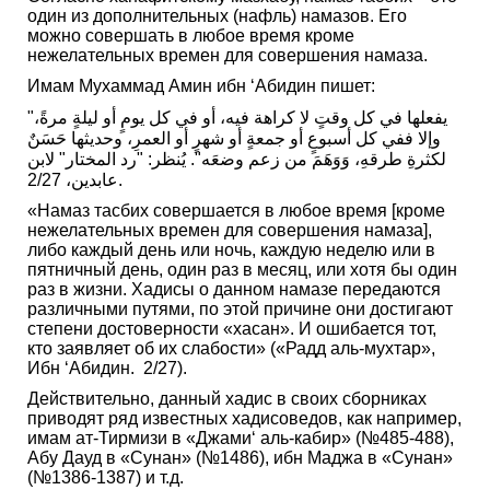
один из дополнительных (нафль) намазов. Его
можно совершать в любое время кроме
нежелательных времен для совершения намаза.
Имам Мухаммад Амин ибн ‘Абидин пишет:
"يفعلها في كل وقتٍ لا كراهة فيه، أو في كل يومٍ أو ليلةٍ مرةً،
وإلا ففي كل أسبوعٍ أو جمعةٍ أو شهرٍ أو العمرِ، وحديثها حَسَنٌ
لكثرةِ طرقهِ، وَوَهَمَ من زعم وضعَه". يُنظر: "رد المختار" لابن
عابدين، 2/27.
«Намаз тасбих совершается в любое время [кроме
нежелательных времен для совершения намаза],
либо каждый день или ночь, каждую неделю или в
пятничный день, один раз в месяц, или хотя бы один
раз в жизни. Хадисы о данном намазе передаются
различными путями, по этой причине они достигают
степени достоверности «хасан». И ошибается тот,
кто заявляет об их слабости» («Радд аль-мухтар»,
Ибн ‘Абидин. 2/27).
Действительно, данный хадис в своих сборниках
приводят ряд известных хадисоведов, как например,
имам ат-Тирмизи в «Джами‘ аль-кабир» (№485-488),
Абу Дауд в «Сунан» (№1486), ибн Маджа в «Сунан»
(№1386-1387) и т.д.