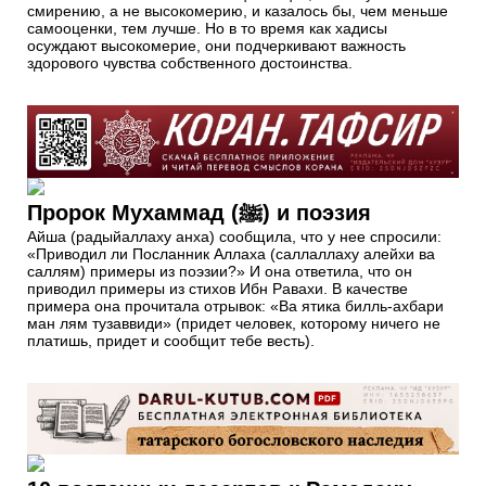
смирению, а не высокомерию, и казалось бы, чем меньше
самооценки, тем лучше. Но в то время как хадисы
осуждают высокомерие, они подчеркивают важность
здорового чувства собственного достоинства.
Пророк Мухаммад (ﷺ) и поэзия
Айша (радыйаллаху анха) сообщила, что у нее спросили:
«Приводил ли Посланник Аллаха (саллаллаху алейхи ва
саллям) примеры из поэзии?» И она ответила, что он
приводил примеры из стихов Ибн Равахи. В качестве
примера она прочитала отрывок: «Ва ятика билль-ахбари
ман лям тузаввиди» (придет человек, которому ничего не
платишь, придет и сообщит тебе весть).