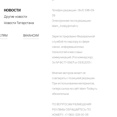
НОВОСТИ
Телефон редакции: (843) 598-09-
39
Другие новости
Электронная почта редакции:
Новости Татарстана
Islam_today@mail.ru
ЕЛЯМ
ВАКАНСИИ
Зарегистрировано Федеральной
службой по надзору в сфере
связи, информационных
технологий и массовых
коммуникаций (Роскомнадзор).
Эл № ФС77-55671 от 09.10.2013 г.
Мнение авторов может не
совпадать с позицией редакции.
При использовании материалов,
гиперссылка на сайт Islam-Today.ru
обязательна.
ПО ВОПРОСАМ РАЗМЕЩЕНИЯ
РЕКЛАМЫ ОБРАЩАЙТЕСЬ ПО
НОМЕРУ: +7 (900) 328-00-39