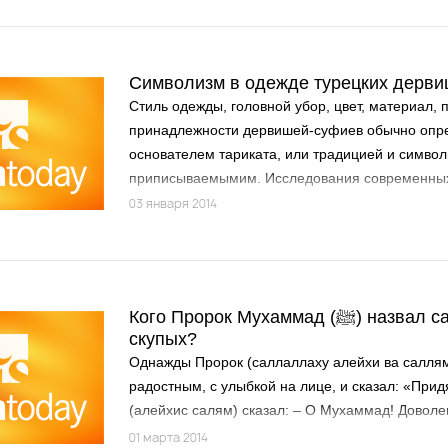
брака.
Символизм в одежде турецких дерв
Стиль одежды, головной убор, цвет, материал, 
принадлежности дервишей-суфиев обычно опре
основателем тариката, или традицией и симво
приписываемымим. Исследования современных
показывают, что люди стараются одеваться, со
03 января 2014
несознательн оподражая окружающим. Это тем
отношении людей средневековья, которые в ря
были одевать одежду, которая указывала на их 
занятий,социальный статус и благосостояние.
Кого Пророк Мухаммад (ﷺ) назвал самым скупым из
скупых?
Однажды Пророк (саллаллаху алейхи ва салля
радостным, с улыбкой на лице, и сказал: «Прид
(алейхис салям) сказал: – О Мухаммад! Доволен
каждому из твоей общины, кто прочтет тебе Сал
01 марта 2014