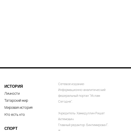
Сетевое издание:
ИСТОРИЯ
Информационно-аналитический
Личности
федеральный портал “Ислам
Татарский мир
Сегодня”.
Мировая история
Учредитель: Хамидуллин Ришат
Кто есть кто
Ахтямович
Главный редактор: Биктимирова Г.
СПОРТ
И.