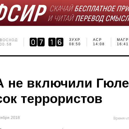
ВОСХОД
ЗУХР
АСР
МАГР
00:58
08:50
14:08
16:41
 не включили Гюле
сок террористов
нтября 2018
Время чт