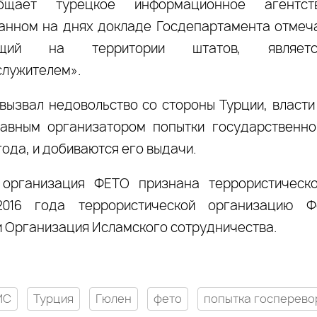
бщает турецкое информационное агентст
анном на днях докладе Госдепартамента отмеча
ющий на территории штатов, являетс
лужителем».
 вызвал недовольство со стороны Турции, власти
авным организатором попытки государственно
года, и добиваются его выдачи.
 организация ФЕТО признана террористическо
2016 года террористической организацию Ф
и Организация Исламского сотрудничества.
ИС
Турция
Гюлен
фето
попытка госперево