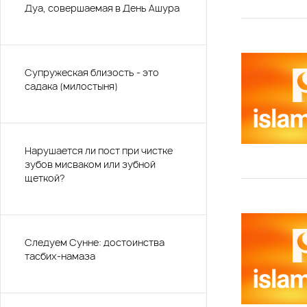
Дуа, совершаемая в День Ашура
Супружеская близость - это
садака (милостыня)
Нарушается ли пост при чистке
зубов мисваком или зубной
щеткой?
Следуем Сунне: достоинства
тасбих-намаза