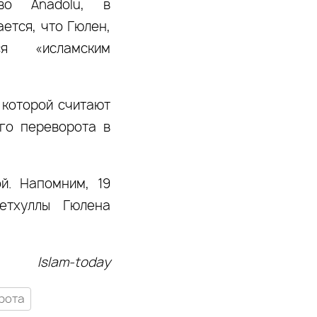
во Anadolu, в
ется, что Гюлен,
я «исламским
 которой считают
го переворота в
й. Напомним, 19
етхуллы Гюлена
Islam-today
рота