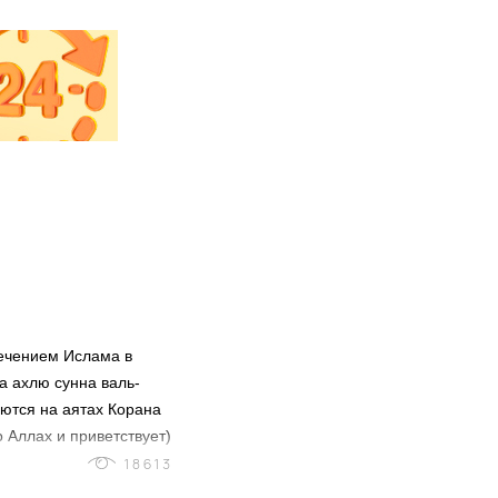
ечением Ислама в
а ахлю сунна валь-
ются на аятах Корана
 Аллах и приветствует)
енный брак
18613
оронников данного вида