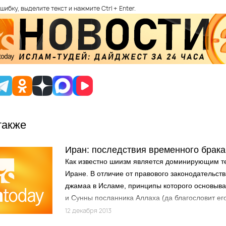
шибку, выделите текст и нажмите Ctrl + Enter.
также
Иран: последствия временного брака
Как известно шиизм является доминирующим т
Иране. В отличие от правового законодательств
джамаа в Исламе, принципы которого основыва
и Сунны посланника Аллаха (да благословит его
и запрещают временный никах, в шиизме врем
12 декабря 2013
разрешается и имеется немалое количество ст