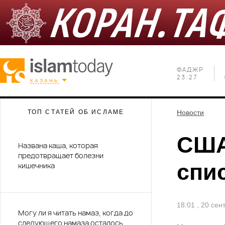
ФАДЖР
23:27
КАЗАНЬ
ТОП СТАТЕЙ ОБ ИСЛАМЕ
Новости
США
Названа каша, которая
предотвращает болезни
спи
кишечника
18:01 , 20 се
Могу ли я читать намаз, когда до
следующего намаза осталось