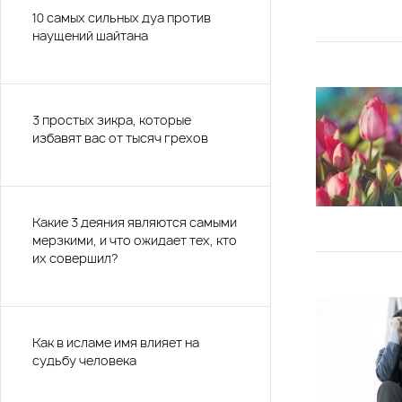
10 самых сильных дуа против
наущений шайтана
3 простых зикра, которые
избавят вас от тысяч грехов
Какие 3 деяния являются самыми
мерзкими, и что ожидает тех, кто
их совершил?
Как в исламе имя влияет на
судьбу человека