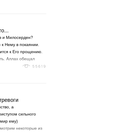
будет десять Салямов?»
лаху алейхи ва
алават, за того Ангелы
м, кто хочет, увеличит
о...
а от Амира бин Рабиа)
ив и Милосерден?
 к Нему в покаянии.
мится к Его прощению.
ть. Аллах обещал
шибки других. Во
55619
нии и обещал даровать
 тревоги
ство, а
риступом сильного
(мир ему)
смотрим некоторые из