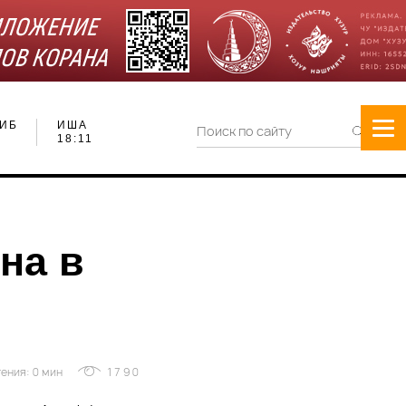
ИБ
ИША
18:11
на в
ения: 0 мин
1790