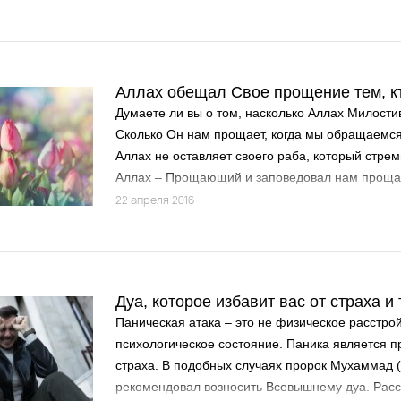
Салаватов, а тому, кто передаст один Салям, 
(Насаи и Ибн Хиббан) Печать Пророков (саллал
саллям) говорил: «Кто прочтет для меня один С
десять раз будут просить прощения. Зная об это
Аллах обещал Свое прощение тем, кт
(салаваты), а кто хочет, уменьшит». (Ибн Мадж
Думаете ли вы о том, насколько Аллах Милост
Сколько Он нам прощает, когда мы обращаемся
Аллах не оставляет своего раба, который стре
Аллах – Прощающий и заповедовал нам проща
даровать награду человеку, который прощает о
22 апреля 2016
многих аятах Всевышний Аллах сказал о проще
прощение определенным людям:
Дуа, которое избавит вас от страха и
Паническая атака – это не физическое расстрой
психологическое состояние. Паника является п
страха. В подобных случаях пророк Мухаммад 
рекомендовал возносить Всевышнему дуа. Рас