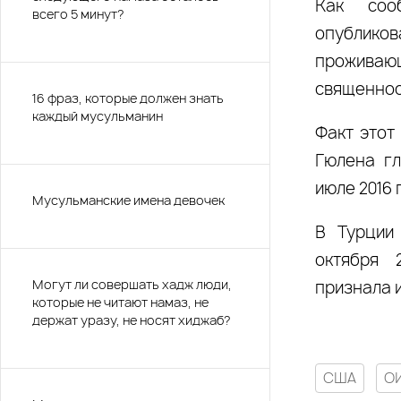
Как соо
всего 5 минут?
опубликов
прожива
священнос
16 фраз, которые должен знать
каждый мусульманин
Факт этот
Гюлена гл
июле 2016 
Мусульманские имена девочек
В Турции
октября 
Могут ли совершать хадж люди,
признала 
которые не читают намаз, не
держат уразу, не носят хиджаб?
США
О