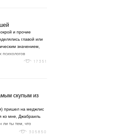
ишей
покрой и прочие
делялись главой или
лическим значением,
 психологов
знательно или
17351
 более верно в
де случаев вынуждены
род
м) пришел на меджлис
я ко мне, Джабраиль
 ли ты тем, что
ават, будет десять
305850