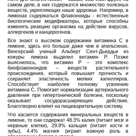
самом деле, в них содержатся множество полезных
веществ, укрепляющих наше здоровье. Например, в
лимонах содержаться флавоноиды - естественные
биологические модификаторы, которые способны
изменять реакцию организма на действие вирусов,
аллергенов и канцерогенов.
Все знают о высоком содержании витамина С в
лимоне, здесь его больше даже чем в апельсинах.
Венгерский ученый Альберт Сент-Дьердьи из
кожуры лимона выделил витамин Р. Позже
выяснилось, что витамин Р – это комплекс
биофлавоноидов – веществ растительного
происхождения, который повышает прочность и
сохраняет эластичность мелких капилляров.
Способствует наиболее полному усвоению
витамина C. Помогает нормализации артериального
давления при гипертонической болезни, поскольку
оказывает сосудорасширяющее действие.
Благотворно влияет на пищеварительную систему.
Что касается содержания минеральных веществ в
лимоне, то они содержат 48.3% калия (питает мозг и
нервные клетки), 29.9% кальция (питает кости и
зубы), 4.4% магния (играет важную роль в