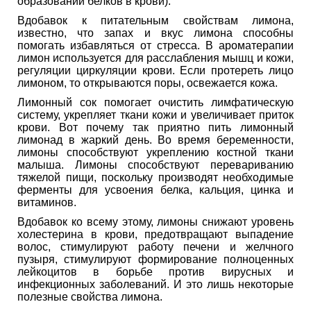
образовании белков в крови).
Вдобавок к питательным свойствам лимона,
известно, что запах и вкус лимона способны
помогать избавляться от стресса. В ароматерапии
лимон используется для расслабления мышц и кожи,
регуляции циркуляции крови. Если протереть лицо
лимоном, то открываются поры, освежается кожа.
Лимонный сок помогает очистить лимфатическую
систему, укрепляет ткани кожи и увеличивает приток
крови. Вот почему так приятно пить лимонный
лимонад в жаркий день. Во время беременности,
лимоны способствуют укреплению костной ткани
малыша. Лимоны способствуют перевариванию
тяжелой пищи, поскольку производят необходимые
ферменты для усвоения белка, кальция, цинка и
витаминов.
Вдобавок ко всему этому, лимоны снижают уровень
холестерина в крови, предотвращают выпадение
волос, стимулируют работу печени и желчного
пузыря, стимулируют формирование полноценных
лейкоцитов в борьбе против вирусных и
инфекционных заболеваний. И это лишь некоторые
полезные свойства лимона.