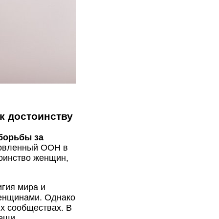
к достоинству
борьбы за
новленный ООН в
тоинство женщин,
игия мира и
женщинами. Однако
х сообществах. В
вещи