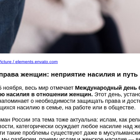
cture / elements.envato.com
права женщин: неприятие насилия и путь 
5 ноября, весь мир отмечает
Международный день 
ю насилия в отношении женщин.
Этот день, уста
 напоминает о необходимости защищать права и дос
ихся насилию в семье, на работе или в обществе.
ман России эта тема тоже актуальна: ислам, как рел
ости, категорически осуждает любое насилие над 
ти такие проблемы существуют даже в мусульмански
е мы разберем, почему ислам и женское насилие — 