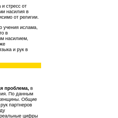
 и стресс от
ми насилия в
исимо от религии.
о учения ислама,
то в
им насилием,
 же
языка и рук в
ая проблема,
в
ния. По данным
 женщины. Общие
рук партнеров
оду
о реальные цифры