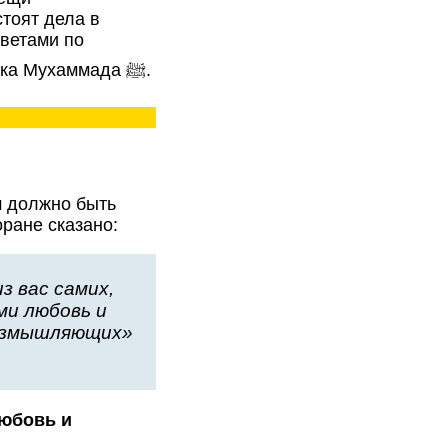
стоят дела в
оветами по
предотвращению, опираясь на Священный Коран и сунну пророка Мухаммада ﷺ.
м должно быть
ране сказано:
з вас самих,
ми любовь и
размышляющих»
любовь и