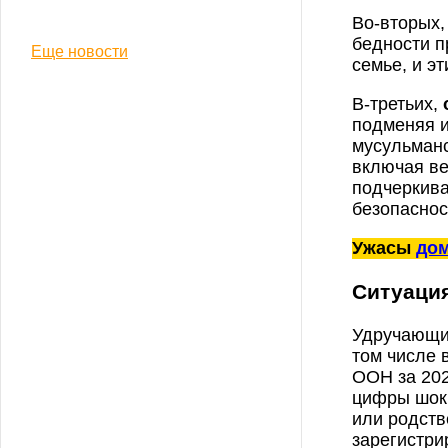
Во-вторых
бедности п
Еще новости
семье, и э
В-третьих,
подменяя и
мусульманс
включая ве
подчеркива
безопаснос
Ужасы
дом
Ситуация
Удручающи
том числе 
ООН за 202
цифры шоки
или родств
зарегистри