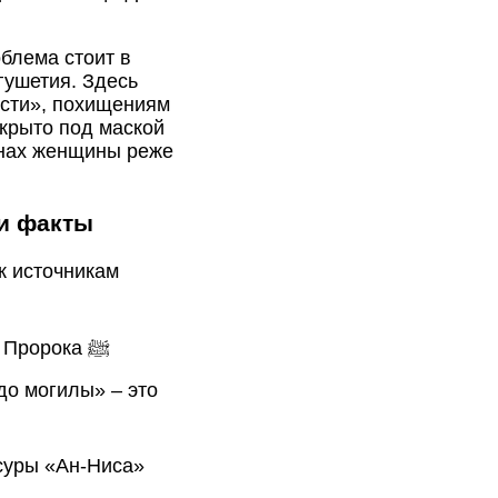
облема стоит в
гушетия. Здесь
ести», похищениям
скрыто под маской
ионах женщины реже
 и факты
к источникам
Пророка ﷺ
 суры «Ан-Ниса»