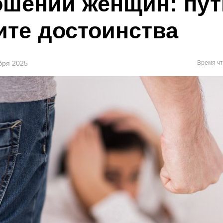
ошении женщин: пут
ите достоинства
ября 2025
Время чт