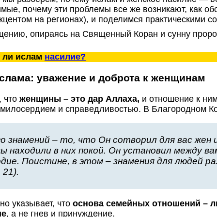
мые, почему эти проблемы все же возникают, как об
акцентом на регионах), и поделимся практическими с
 ли ислам
насилие?
слама: уважение и доброта к женщинам
, что
женщины – это дар Аллаха,
и отношение к ни
милосердием и справедливостью. В Благородном Ко
го знамений – то, что Он сотворил для вас жен и
ы находили в них покой. Он установил между ва
дие. Поистине, в этом – знамения для людей 
 21).
сно указывает, что
основа семейных отношений – 
ие
, а не гнев и принуждение.