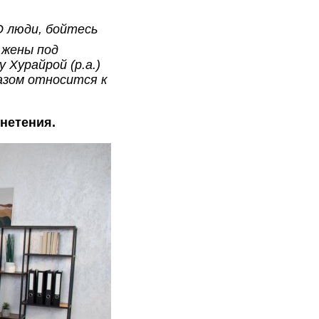
O люди, бойтесь
 жены под
 Хурайрой (р.а.)
разом относится к
гнетения.