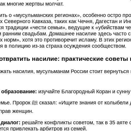
как многие жертвы молчат.
ить о «мусульманских регионах», особенно остро пр
х Северного Кавказа, таких как Чечня, Дагестан и Ин
я традиции «чести семьи», ведущие к «убийствам ч
и ранним свадьбам. Домашнее насилие здесь часто 
х норм», хотя это противоречит исламу. В этих рег
 в полицию из-за страха осуждения сообществом.
отвратить насилие: практические советы
жать насилия, мусульманам России стоит вернуться 
,
образование:
изучайте Благородный Коран и сунну 
щите знания от колыбели до могилы» – это
 прав женщин.
,
диалог:
решайте конфликты советом, так в 35 аяте
тся привлекать арбитров из семей.