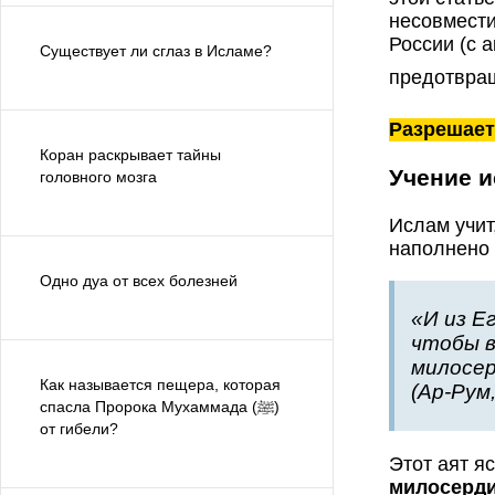
несовмести
России (с 
Существует ли сглаз в Исламе?
Разрешает
Коран раскрывает тайны
Учение и
головного мозга
Ислам учит
наполнено 
Одно дуа от всех болезней
«И из Е
чтобы в
милосер
Как называется пещера, которая
(Ар-Рум,
спасла Пророка Мухаммада (ﷺ)
от гибели?
Этот аят я
милосерд