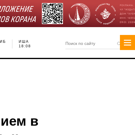
ИБ
ИША
18:08
лием в