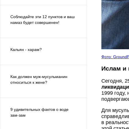
Соблюдайте эти 12 пунктов и ваш
намаз будет совершенен!
Кальян - харам?
Фото: GroundPi
Ислам и 
Как должен муж-мусульманин
Сегодня, 2
относиться к жене?
ликвидаци
1999 году,
подвергающ
9 удивительных фактов о воде
Для мусуль
зам-зам
справедлив
в реальнос
этой стать