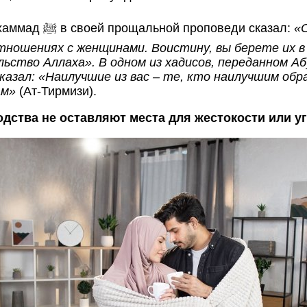
Пророк Мухаммад ﷺ в своей прощальной проповеди сказал:
«
тношениях с женщинами. Воистину, вы берете их в
ьство Аллаха». В одном из хадисов, переданном Абу
казал: «Наилучшие из вас – те, кто наилучшим об
ам»
(Ат-Тирмизи).
одства не оставляют места для жестокости или у