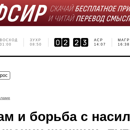
ВОСХОД
ЗУХР
АСР
МАГР
01:00
08:50
14:07
16:38
прос
сламе
ам и борьба с наси