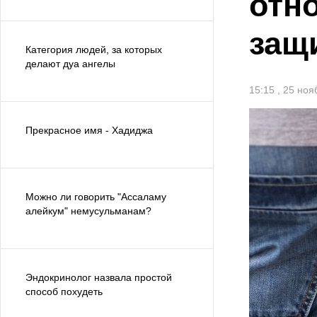
отн
защ
Категория людей, за которых
делают дуа ангелы
15:15 , 25 но
Прекрасное имя - Хадиджа
Можно ли говорить "Ассаламу
алейкум" немусульманам?
Эндокринолог назвала простой
способ похудеть