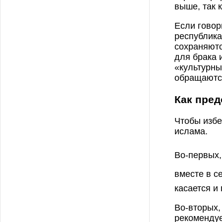
выше, так 
Если говор
республика
сохраняютс
для брака 
«культурны
обращаются
Как пред
Чтобы избе
ислама.
Во-первых
вместе в семье. Пророк ﷺ сказал: «И
касается и
Во-вторых
рекомендуе