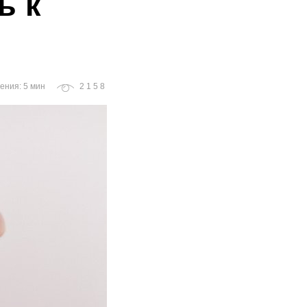
ь к
ения: 5 мин
2158