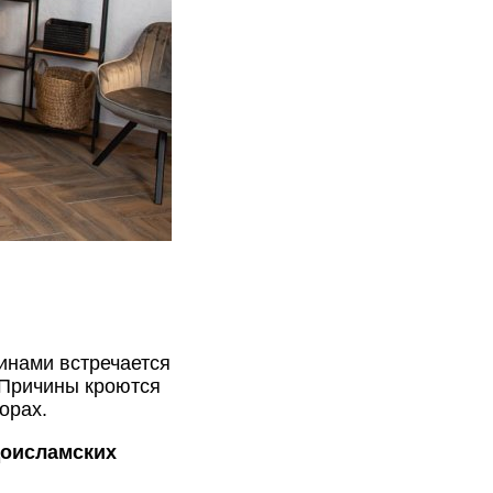
инами встречается
 Причины кроются
орах.
доисламских