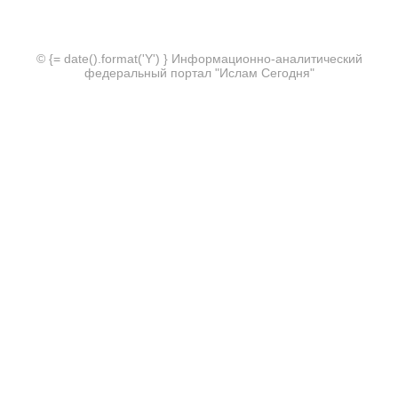
© {= date().format('Y') } Информационно-аналитический
федеральный портал "Ислам Сегодня"