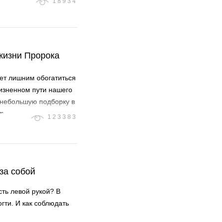
18934
 жизни Пророка
ет лишним обогатиться
жизненном пути нашего
ороке Мухаммаде ﷺ
123383
за собой
сть левой рукой? В
гти. И как соблюдать