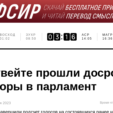
ВОСХОД
ЗУХР
АСР
МАГР
01:02
08:50
14:05
16:36
увейте прошли дос
оры в парламент
ня 2023
Время чт
завершили подсчет голосов на состоявшихся ранее н