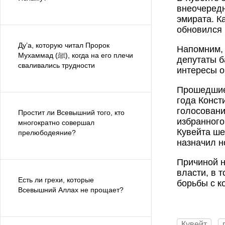
внеочередн
эмирата. К
обновился 
Ду’а, которую читал Пророк
Напомним, 
Мухаммад (ﷺ), когда на его плечи
депутаты б
сваливались трудности
интересы о
Прошедшие 
года Конст
голосовани
Простит ли Всевышний того, кто
избранного
многократно совершал
Кувейта ше
прелюбодеяние?
назначил 
Причиной н
власти, в 
Есть ли грехи, которые
борьбы с к
Всевышний Аллах не прощает?
Кувейт