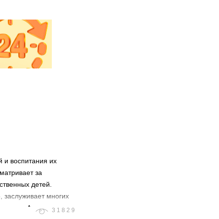
 и воспитания их
сматривает за
бственных детей.
, заслуживает многих
овит его Аллах и
31829