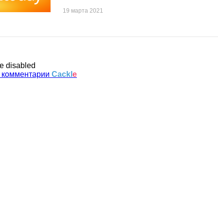
19 марта 2021
e disabled
 комментарии
Cackl
e