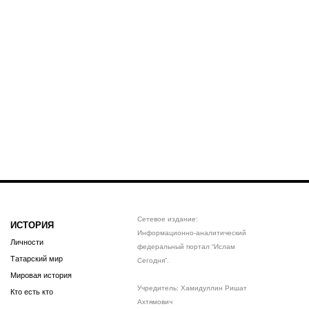
Сетевое издание:
ИСТОРИЯ
Информационно-аналитический
Личности
федеральный портал “Ислам
Татарский мир
Сегодня”.
Мировая история
Учредитель: Хамидуллин Ришат
Кто есть кто
Ахтямович