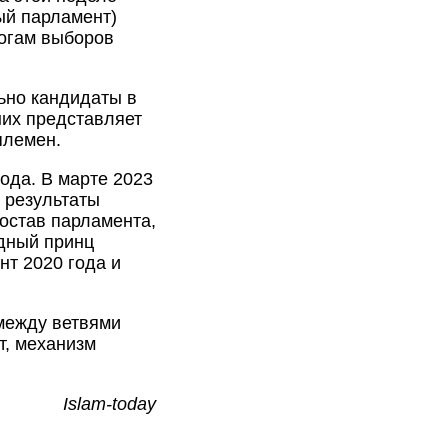
ый парламент)
тогам выборов
ьно кандидаты в
них представляет
племен.
ода. В марте 2023
 результаты
состав парламента,
едный принц
т 2020 года и
между ветвями
т, механизм
Islam-today