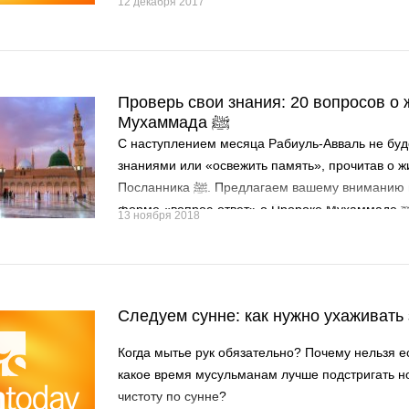
12 декабря 2017
положение уменьшает ценность молитвы.
Проверь свои знания: 20 вопросов о
Мухаммада ﷺ
С наступлением месяца Рабиуль-Авваль не буд
знаниями или «освежить память», прочитав о 
Посланника ﷺ. Предлагаем вашему вниманию небольшую подборку в
форме «вопрос-ответ» о Пр
13 ноября 2018
Следуем сунне: как нужно ухаживать 
Когда мытье рук обязательно? Почему нельзя е
какое время мусульманам лучше подстригать но
чистоту по сунне?