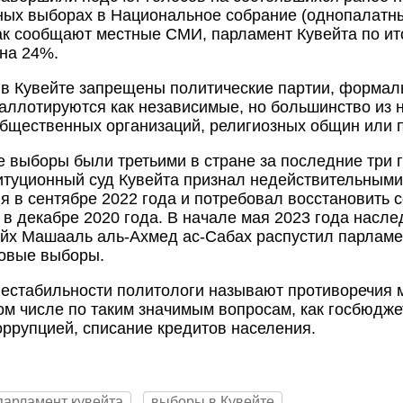
ых выборах в Национальное собрание (однопалатн
ак сообщают местные СМИ, парламент Кувейта по и
на 24%.
в Кувейте запрещены политические партии, формал
аллотируются как независимые, но большинство из 
бщественных организаций, религиозных общин или 
выборы были третьими в стране за последние три г
итуционный суд Кувейта признал недействительными
я в сентябре 2022 года и потребовал восстановить 
 в декабре 2020 года. В начале мая 2023 года насл
йх Машааль аль-Ахмед ас-Сабах распустил парламен
новые выборы.
естабильности политологи называют противоречия 
том числе по таким значимым вопросам, как госбюдже
оррупцией, списание кредитов населения.
парламент кувейта
выборы в Кувейте