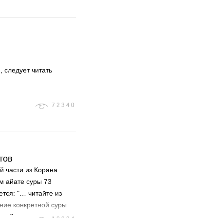
евочек до
й рядом"
, следует читать
72340
тов
й части из Корана
-м айате суры 73
тся: "… читайте из
тение конкретной суры
ной, хотя, такое