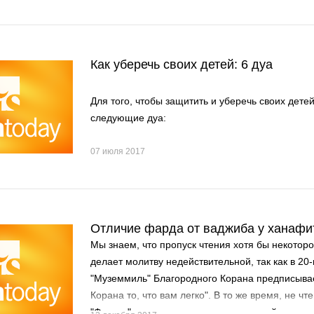
приветствует) сказал: "Тот, кто воспитает двух д
совершеннолетия, в Судный день будет со мно
Как уберечь своих детей: 6 дуа
Для того, чтобы защитить и уберечь своих детей
следующие дуа:
07 июля 2017
Отличие фарда от ваджиба у ханафи
Мы знаем, что пропуск чтения хотя бы некоторо
делает молитву недействительной, так как в 20
"Муземмиль" Благородного Корана предписывае
Корана то, что вам легко". В то же время, не ч
"Фатиха" в молитве, не делает ее недействитель