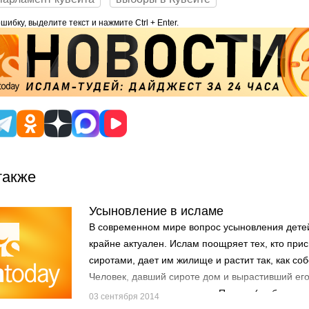
ибку, выделите текст и нажмите Ctrl + Enter.
также
Усыновление в исламе
В современном мире вопрос усыновления детей
крайне актуален. Ислам поощряет тех, кто при
сиротами, дает им жилище и растит так, как со
Человек, давший сироте дом и вырастивший его
наград, и прощение грехов. Пророк (да благосл
03 сентября 2014