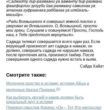
«Саджадту лир-рахмаани уа ааманту бир-рахмани
фаагфирлии з̣унууби йаа рахмаану самигнаа уа
атагнаа гуфраанака раббанаа уа иляйкаль-
масыйр».
«Ради Всевышнего я совершил земной поклон и
уверовал во Всевышнего. О, Всевышний, прости
мои грехи. Слушаем и повинуемся! Прости, Господь
наш, к Тебе предстоит вернуться».
Саджда тиляват совершается всего один раз. Если
верующий произнесет аят саджда в намазе, он
должен, совершить саджда не нарушая намаза,
после прочтения аята, произнеся такбир. После
совершения одного саджда нужно встать в кыям.
Сайда Хайат
Смотрите также:
Молочное родство в исламе: история Айши и
молочные братья Пророка ﷺ
Как выбирать друзей и каким должен быть
идеальный друг в исламе
Перевод смыслов Корана: «Он – Тот, Кто ниспослал