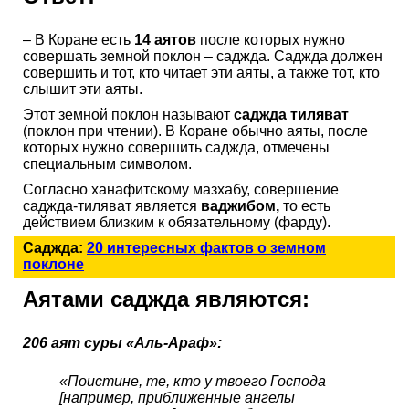
– В Коране есть
14 аятов
после которых нужно
совершать земной поклон – саджда. Саджда должен
совершить и тот, кто читает эти аяты, а также тот, кто
слышит эти аяты.
Этот земной поклон называют
саджда тиляват
(поклон при чтении). В Коране обычно аяты, после
которых нужно совершить саджда, отмечены
специальным символом.
Согласно ханафитскому мазхабу, совершение
саджда-тиляват является
ваджибом,
то есть
действием близким к обязательному (фарду).
Саджда:
20 интересных фактов о земном
поклоне
Аятами саджда являются:
206 аят суры «Аль-Араф»:
«Поистине, те, кто у твоего Господа
[например, приближенные ангелы