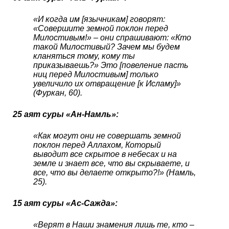
«И когда им [язычникам] говорят:
«Совершите земной поклон перед
Милостивым!» – они спрашивают: «Кто
такой Милостивый? Зачем мы будем
кланяться тому, кому ты
приказываешь?» Это [повеление пасть
ниц перед Милостивым] только
увеличило их отвращение [к Исламу]»
(Фуркан, 60).
25 аят суры «Ан-Намль»:
«Как могут они не совершать земной
поклон перед Аллахом, Который
выводит все скрытое в небесах и на
земле и знает все, что вы скрываете, и
все, что вы делаете открыто?!» (Намль,
25).
15 аят суры «Ас-Сажда»:
«Верят в Наши знамения лишь те, кто –