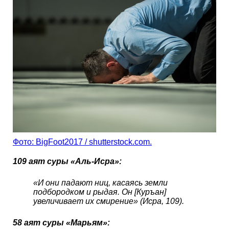
Фото: BigFoot2017 / shutterstock.com.
109 аят суры «Аль-Исра»:
«И они падают ниц, касаясь земли
подбородком и рыдая. Он [Куръан]
увеличивает их смирение» (Исра, 109).
58 аят суры «Марьям»: