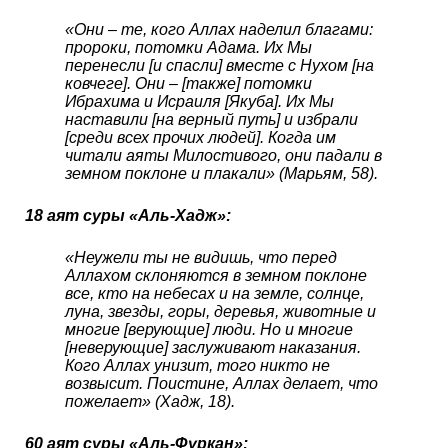
«Они – те, кого Аллах наделил благами:
пророки, потомки Адама. Их Мы
перенесли [и спасли] вместе с Нухом [на
ковчеге]. Они – [также] потомки
Ибрахима и Исраиля [Якуба]. Их Мы
наставили [на верный путь] и избрали
[среди всех прочих людей]. Когда им
читали аяты Милостивого, они падали в
земном поклоне и плакали» (Марьям, 58).
18 аят суры «Аль-Хадж»:
«Неужели ты не видишь, что перед
Аллахом склоняются в земном поклоне
все, кто на небесах и на земле, солнце,
луна, звезды, горы, деревья, животные и
многие [верующие] люди. Но и многие
[неверующие] заслуживают наказания.
Кого Аллах унизит, того никто не
возвысит. Поистине, Аллах делает, что
пожелает» (Хадж, 18).
60 аят суры «Аль-Фуркан»: