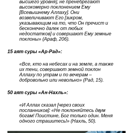
высшего уровня], не пренебрегают
высокомерно поклонением Ему
[Всевышнему Аллаху]. Они
возвеличивают Его [зикром,
указывающим на то, что Он пречист и
бесконечно далек от любых
недостатков] и совершают Ему земные
поклоны» (Араф, 206).
15 аят суры «Ар-Рад»:
«Все, кто на небесах и на земле, а также
их тени, совершают земной поклон
Аллаху по утрам и по вечерам –
добровольно или невольно» (Рад, 15).
50 аят суры «Ан-Нахль»:
«И Аллах сказал [через своих
посланников]: «Не поклоняйтесь двум
богам! Поистине, Бог только один. Меня
одного страшитесь!» (Нахль, 50).