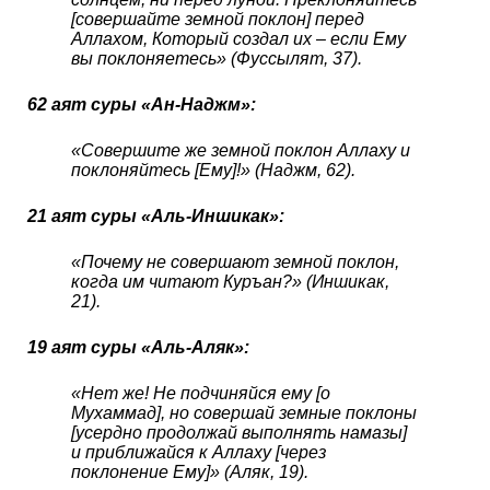
[совершайте земной поклон] перед
Аллахом, Который создал их – если Ему
вы поклоняетесь» (Фуссылят, 37).
62 аят суры «Ан-Наджм»:
«Совершите же земной поклон Аллаху и
поклоняйтесь [Ему]!» (Наджм, 62).
21 аят суры «Аль-Иншикак»:
«Почему не совершают земной поклон,
когда им читают Куръан?» (Иншикак,
21).
19 аят суры «Аль-Аляк»:
«Нет же! Не подчиняйся ему [о
Мухаммад], но совершай земные поклоны
[усердно продолжай выполнять намазы]
и приближайся к Аллаху [через
поклонение Ему]» (Аляк, 19).