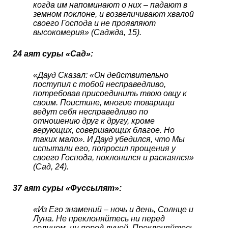
когда им напоминают о них – падают в
земном поклоне, и возвеличивают хвалой
своего Господа и не проявляют
высокомерия» (Саджда, 15).
24 аят суры «Сад»:
«Дауд Сказал: «Он действительно
поступил с тобой несправедливо,
потребовав присоединить твою овцу к
своим. Поистине, многие товарищи
ведут себя несправедливо по
отношению друг к другу, кроме
верующих, совершающих благое. Но
таких мало». И Дауд убедился, что Мы
испытали его, попросил прощения у
своего Господа, поклонился и раскаялся»
(Сад, 24).
37 аят суры «Фуссылят»:
«Из Его знамений – ночь и день, Солнце и
Луна. Не преклоняйтесь ни перед
солнцем, ни перед луной. Преклоняйтесь