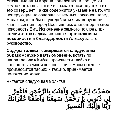
Указанные аяты Корана повелевают и поощряют
земной поклон, а также выражают похвалу тех, кто
его совершает. Также содержится указание на то, что
неверующие не совершают земных поклонов перед
Аллахом, и чтобы не уподобляться им верующие
кланяться ниц перед Всевышним, олицетворяя свое
покорность Ему. Исполнение земного поклона при
чтении аятов саджда являются
проявлением
покорности и благодарности Аллаху
за Его
руководство.
Саджда тиляват совершается следующим
образом:
нужно взять омовение, встать по
направлению к Кибле, произнести такбир и
совершить земной поклон. При земном поклоне
произносится тасбих и такбир, принимается
положение каада.
Читается следующая молитва:
سَجَدْتُ لِلرَّحْمَنِ وَآمَنْتُ بِالرَّحْمَنِ فَاغْفِرْ
لِى ذُنُوبى يَا رَحْمَنُ سَمِعْنَا وَاَطَعْنَا غُفْرَانَكَ
رَبَّنَا وَإِلَيْكَ الْمَصِيرُ