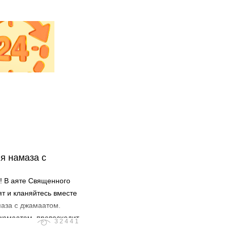
я намаза с
! В аяте Священного
т и кланяйтесь вместе
аза с джамаатом.
джамаатом, превосходит
32441