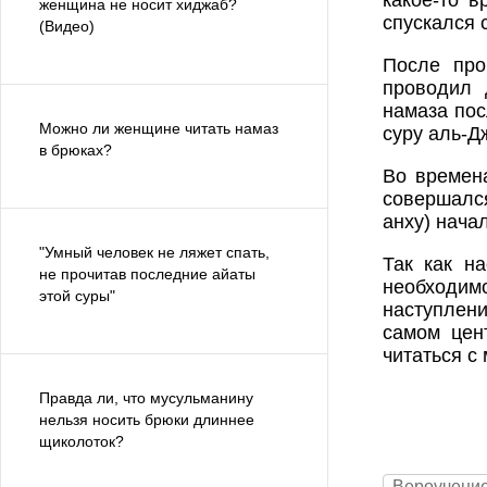
какое-то в
женщина не носит хиджаб?
спускался 
(Видео)
После про
проводил 
намаза пос
Можно ли женщине читать намаз
суру аль-Д
в брюках?
Во времен
совершалс
анху) нача
"Умный человек не ляжет спать,
Так как н
не прочитав последние айаты
необходим
этой суры"
наступлени
самом цен
читаться с
Правда ли, что мусульманину
нельзя носить брюки длиннее
щиколоток?
Вероучени