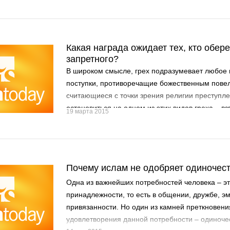
награду за намаз, совершенный в одиночестве, 
Джамаат – это связь, которая устанавливается
людьми, следующим имаму. Ислам установил 
целый ряд средств, социальных отношений, не
Какая награда ожидает тех, кто обере
выполнения поклонений в определенные проме
запретного?
В широком смысле, грех подразумевает любое 
поступки, противоречащие божественным повел
считающиеся с точки зрения религии преступл
остановиться на одном из этих видов греха – вз
19 марта 2015
который является первым шагом к прелюбодея
Почему ислам не одобряет одиночес
Одна из важнейших потребностей человека – эт
принадлежности, то есть в общении, дружбе, 
привязанности. Но один из камней преткновени
удовлетворения данной потребности – одиночес