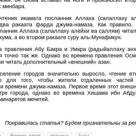
ремя, он снова вставал на ноги и произносил втор
с минбара.
чтения икамата посланник Аллаха (салаллаху а
два ракаата фарда джума-намаза. Как правило,
ланник Аллаха (салаллаху алейхи ва саллям) читал
жума, а во втором ракаате суру аль-Мунафикун.
а правления Абу Бакра и Умара (радыйаллаху анх
я точно так же. Однако во времена правления Ос
ли читать дополнительный «внешний» азан.
аселение городов значительно выросло, чтение в
о для того, чтобы жители отдаленных частей
и времени джума-намаза. Первое время этот внешн
тре города, однако во времена Хишама ибн Абду
 минаретов мечетей.
Понравилась статья? Будем признательны за ре
е
Вопрос-ответ
пятница
Азан