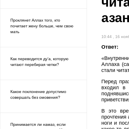
чит
аза
Проклянет Аллах того, кто
почитает жену больше, чем свою
мать
10:44 , 16 но
Ответ:
«Внутренни
Как переводится ду’а, которую
Аллаха (са
читают перебирая четки?
стали чита
Перед пра
входил в 
Какое поклонение допустимо
поднявшис
совершать без омовения?
приветстви
В это вре
прочтения 
ноги и пос
Принимается ли намаз, если