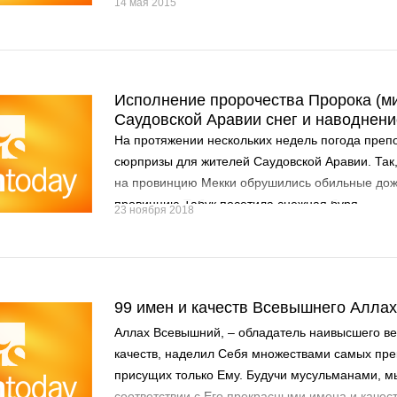
14 мая 2015
Исполнение пророчества Пророка (мир
Саудовской Аравии снег и наводнени
На протяжении нескольких недель погода пре
сюрпризы для жителей Саудовской Аравии. Так
на провинцию Мекки обрушились обильные дожд
провинцию Табук посетила снежная буря.
23 ноября 2018
99 имен и качеств Всевышнего Алла
Аллах Всевышний, – обладатель наивысшего в
качеств, наделил Себя множествами самых пре
присущих только Ему. Будучи мусульманами, м
соответствии с Его прекрасными имена и качес