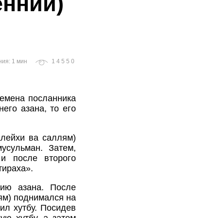
енний)
ния: 1 мин
14550
ремена посланника
его азана, то его
лейхи ва саллям)
усульман. Затем,
и после второго
тираха».
нию азана. После
ям) поднимался на
ил хутбу. Посидев