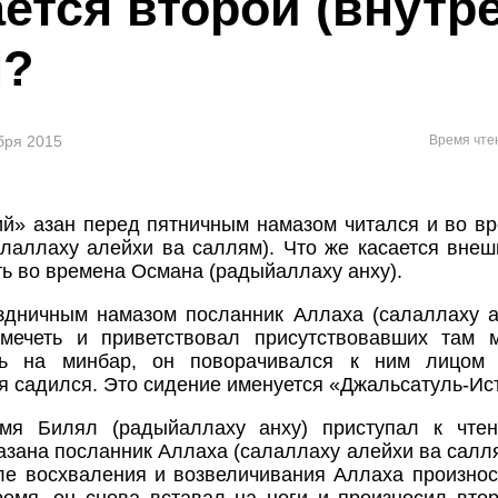
ается второй (внутр
н?
ября 2015
Время чте
й» азан перед пятничным намазом читался и во в
лаллаху алейхи ва саллям). Что же касается внешн
ть во времена Османа (радыйаллаху анху).
здничным намазом посланник Аллаха (салаллаху а
мечеть и приветствовал присутствовавших там м
ь на минбар, он поворачивался к ним лицом 
я садился. Это сидение именуется «Джальсатуль-Ис
мя Билял (радыйаллаху анху) приступал к чте
азана посланник Аллаха (салаллаху алейхи ва салл
ле восхваления и возвеличивания Аллаха произнос