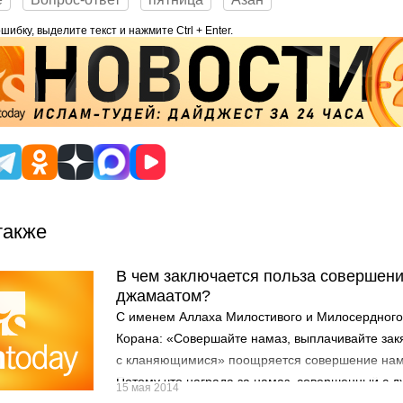
ибку, выделите текст и нажмите Ctrl + Enter.
также
В чем заключается польза совершени
джамаатом?
С именем Аллаха Милостивого и Милосердного
Корана: «Совершайте намаз, выплачивайте закя
с кланяющимися» поощряется совершение нам
Потому что награда за намаз, совершенный с 
15 мая 2014