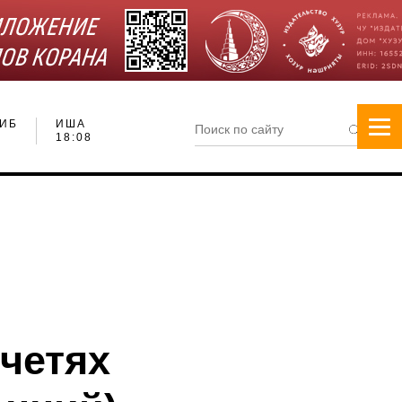
ИБ
ИША
18:08
ечетях