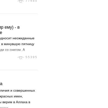
77485
 ему) - в
е
подносит неожиданные
, в минувшую пятницу
и со снегом. А
55395
ха
еличия и совершенных
красных имен,
ы верим в Аллаха в
твами.