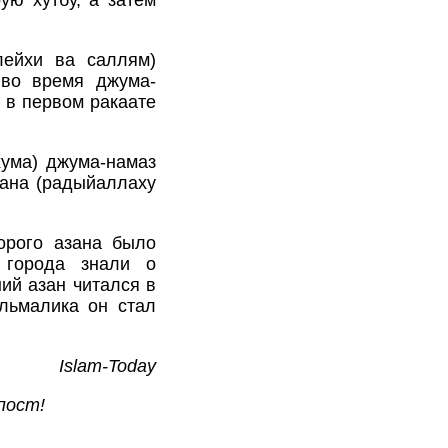
ую хутбу, а затем
лейхи ва саллям)
 во время джума-
 в первом ракаате
ума) джума-намаз
мана (радыйаллаху
торого азана было
 города знали о
ий азан читался в
льмалика он стал
Islam-Today
пост!