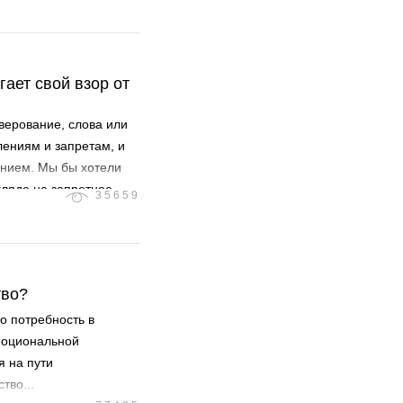
в двадцать семь раз.
 между имамом и
между мусульманами
обходимых для
гает свой взор от
жутки времени.
верование, слова или
ениям и запретам, и
ением. Мы бы хотели
гляде на запретное,
35659
нию.
тво?
о потребность в
эмоциональной
я на пути
тво...