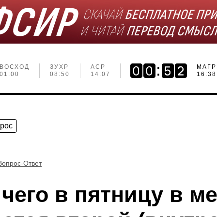
ВОСХОД
ЗУХР
АСР
МАГР
01:00
08:50
14:07
16:38
прос
Вопрос-Ответ
чего в пятницу в м