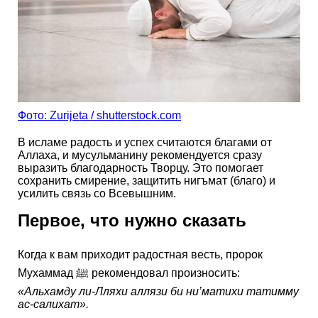
Фото: Zurijeta / shutterstock.com
В исламе радость и успех считаются благами от
Аллаха, и мусульманину рекомендуется сразу
выразить благодарность Творцу. Это помогает
сохранить смирение, защитить нигъмат (благо) и
усилить связь со Всевышним.
Первое, что нужно сказать
Когда к вам приходит радостная весть, пророк
Мухаммад ﷺ рекомендовал произносить:
«Альхамду ли-Лляхи аллязи би ни’матихи татимму
ас-салихат».