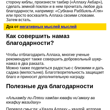
сторону киблы, произнести такбир («Аллаху Акбар»),
сделать земной поклон и в нем прочитать любое дуа
благодарности, например:
«Субхана Раббияль-А’ля»
или просто восхвалять Аллаха своими словами.
Затем встать.
Дуа от
негативных мыслей мыслей
Как совершить намаз
благодарности?
Чтобы отблагодарить Аллаха, многие ученые
рекомендуют также совершить добровольный шукр-
намаз в два ракаата.
Можно также поделиться радостью с близкими и дать
садака (милостыню). Благотворительность защищает
благо и приносит дополнительную награду.
Полезные дуа благодарности
«Альхамду ли-Лляхи хамдан ювафи ни’амаху ва
юкафиу мазидаху»
Перевод смысла: «Хвала Аллаху – хвалой, которая