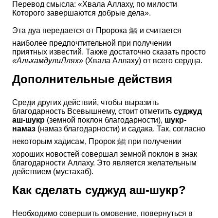
Перевод смысла: «Хвала Аллаху, по милости
Которого завершаются добрые дела».
Эта дуа передается от Пророка ﷺ и считается
наиболее предпочтительной при получении
приятных известий. Также достаточно сказать просто
«АльхамдулиЛлях»
(Хвала Аллаху) от всего сердца.
Дополнительные действия
Среди других действий, чтобы выразить
благодарность Всевышнему, стоит отметить
суджуд
аш-шукр
(земной поклон благодарности),
шукр-
намаз
(намаз благодарности) и садака. Так, согласно
некоторым хадисам, Пророк ﷺ при получении
хороших новостей совершал земной поклон в знак
благодарности Аллаху. Это является желательным
действием (мустахаб).
Как сделать суджуд аш-шукр?
Необходимо совершить омовение, повернуться в