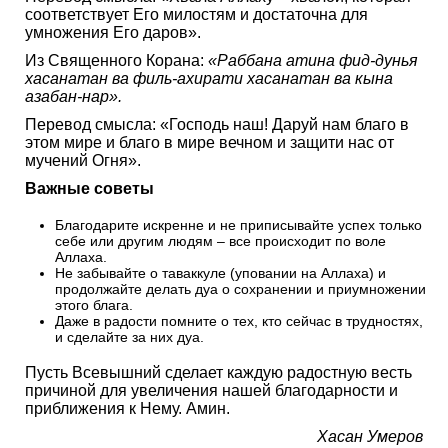
соответствует Его милостям и достаточна для
умножения Его даров».
Из Священного Корана:
«Раббана атина фид-дунья
хасанатан ва филь-ахирати хасанатан ва кына
азабан-нар».
Перевод смысла: «Господь наш! Даруй нам благо в
этом мире и благо в мире вечном и защити нас от
мучений Огня».
Важные советы
Благодарите искренне и не приписывайте успех только
себе или другим людям – все происходит по воле
Аллаха.
Не забывайте о таваккуле (уповании на Аллаха) и
продолжайте делать дуа о сохранении и приумножении
этого блага.
Даже в радости помните о тех, кто сейчас в трудностях,
и сделайте за них дуа.
Пусть Всевышний сделает каждую радостную весть
причиной для увеличения нашей благодарности и
приближения к Нему. Амин.
Хасан Умеров