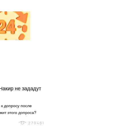
Накир не зададут
 к допросу после
жит этого допроса?
270461