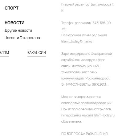
Главный редактор: Биктимирова Г.
СПОРТ
И.
НОВОСТИ
Телефон редакции: (843) 598-09-
39
Другие новости
Электронная почта редакции:
Новости Татарстана
Islam_today@mail.ru
ЕЛЯМ
ВАКАНСИИ
Зарегистрировано Федеральной
службой по надзору в сфере
связи, информационных
технологий и массовых
коммуникаций (Роскомнадзор).
Эл № ФС77-55671 от 09.10.2013 г.
Мнение авторов может не
совпадать с позицией редакции.
При использовании материалов,
гиперссылка на сайт Islam-Today.ru
обязательна.
ПО ВОПРОСАМ РАЗМЕЩЕНИЯ