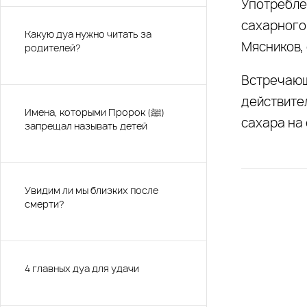
Употребле
сахарного
Какую дуа нужно читать за
Мясников, 
родителей?
Встречающ
действите
Имена, которыми Пророк (ﷺ)
сахара на 
запрещал называть детей
Увидим ли мы близких после
смерти?
4 главных дуа для удачи