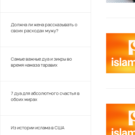
Должна ли жена рассказывать о
своих расходах мужу?
Самые важные дуа и зикры во
время намаза таравих
7 дуа для абсолютного счастья в
обоих мирах
Из истории ислама в США