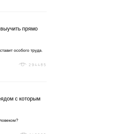
 выучить прямо
ставит особого труда.
294485
рядом с которым
еловеком?