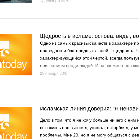
14 декабря 2016
Щедрость в исламе: основа, виды, в
Одно из самых красивых качеств в характере пр
праведных и благородных людей – щедрость. Ч
характеризующийся этой чертой, всегда пользу
признанием среди людей. И во времена невеже
Ислама щедрые люди становились лидерами, з
29 января 2018
готовы были следовать, к которым склонялись в
личностные черты. Что является щедростью?
Исламская линия доверия: "Я ненави
Дело в том, что я не хочу больше ничего с ним и
всю жизнь нас выгонял, унижал, оскорблял, у м
проблемы. Мне 29, но я не могу общаться с дев