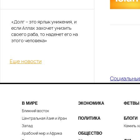
«Долг – это ярлык унижения, и
если Аллах захочет унизить
своего раба, то наденет его на
этого человека»
Еще новости
Социальны
В МИРЕ
ЭКОНОМИКА
ФЕТВЫ
Ближний восток
Центральная Азия и Иран
ПОЛИТИКА
БЛОГИ
Запад
Камиль х
Арабский мир и Африка
ОБЩЕСТВО