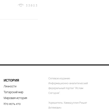
33803
Сетевое издание:
ИСТОРИЯ
Информационно-аналитический
Личности
федеральный портал “Ислам
Татарский мир
Сегодня”.
Мировая история
Учредитель: Хамидуллин Ришат
Кто есть кто
Ахтямович