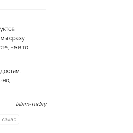
руктов
 мы сразу
те, не в то
адостям.
чно,
Islam-today
сахар