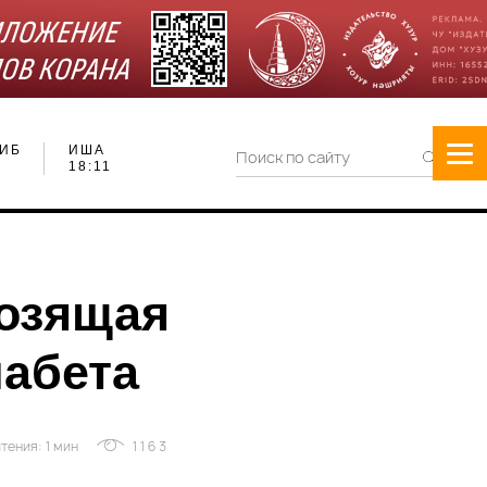
ИБ
ИША
18:11
розящая
иабета
тения: 1 мин
1163