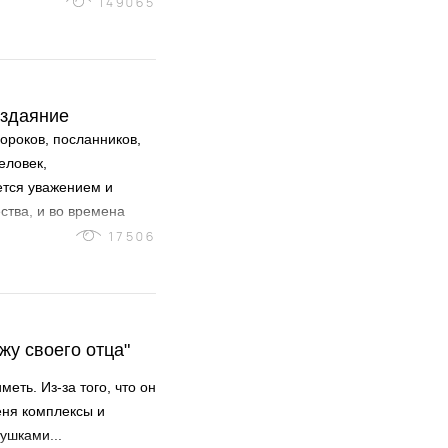
149065
оздаяние
ороков, посланников,
еловек,
ется уважением и
ства, и во времена
а которыми остальные
17506
 первую очередь за их
жу своего отца"
меть. Из-за того, что он
еня комплексы и
ушками...