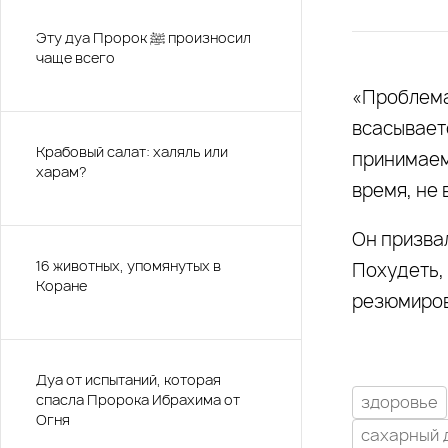
Эту дуа Пророк ﷺ произносил
чаще всего
«Проблема 
всасываетс
Крабовый салат: халяль или
принимаем 
харам?
время, не 
Он призвал
16 животных, упомянутых в
Похудеть,
Коране
резюмиров
Дуа от испытаний, которая
спасла Пророка Ибрахима от
здоровье
Огня
сахарный 