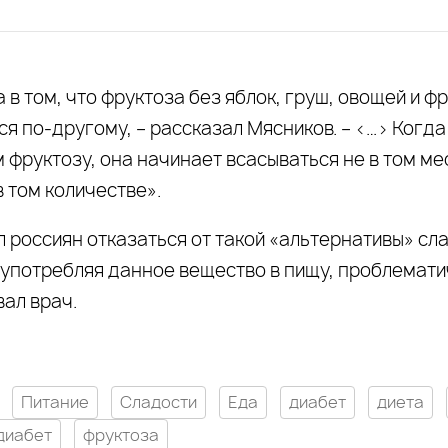
в том, что фруктоза без яблок, груш, овощей и ф
я по-другому, – рассказал Мясников. – <…> Когда
фруктозу, она начинает всасываться не в том мес
в том количестве».
 россиян отказаться от такой «альтернативы» сл
 употребляя данное вещество в пищу, проблемати
ал врач.
Питание
Сладости
Еда
диабет
диета
диабет
фруктоза