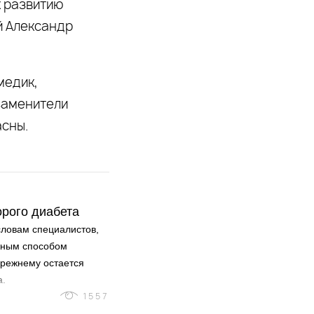
к развитию
й Александр
медик,
заменители
асны.
орого диабета
словам специалистов,
жным способом
прежнему остается
а.
1557