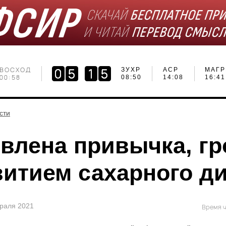
ВОСХОД
ЗУХР
АСР
МАГР
00:58
08:50
14:08
16:41
сти
влена привычка, г
витием сахарного д
враля 2021
Время ч