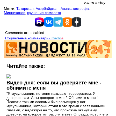
Islam-today
Метки:
Татарстан
,
Азербайджан
,
Авиакатастрофа
,
Минниханов
,
крушение самолета
Comments are disabled
Социальные комментарии
Cackl
e
Читайте также:
Видео дня: если вы доверяете мне -
обнимите меня
"Я мусульманин, но меня называют террористом. Я
доверяю вам. А вы доверяете мне? Обнимите меня."
Плакат с такими словами был размещен у ног
мусульманина, который стоял в это время с завязанными
глазами, с надеждой на то, что прохожие окажут ему
доверие, на которое тот рассчитывает. Оправдались ли его