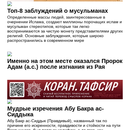
Топ-8 заблуждений о мусульманах
Определенные массы людей, заинтересованные в
очернении Ислама, создают миллионы порочащих ислам и
мусульман стереотипов, которые так легко
воспринимаются за чистую монету представителями других
религий. Основные заблуждения, которые широко
распространились в современном мире
Именно на этом месте оказался Пророк
Адам (а.с.) после изгнания из Рая
Мудрые изречения Абу Бакра ас-
Сиддыка
Абу Бакр ас-Сиддык (Правдивый), названный так по
причине его искренности, правдивости и стойкости на пути
Всевышнего, был первым халифом, а до того, как