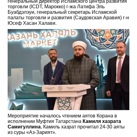
генеральный директор Исламского центра развития
торговли (ICDT, Марокко) г-жа Латифа Эль
Буабдэлэуи, генеральный секретарь Исламской
палаты торговли и развития (Саудовская Аравия) г-н
Юсеф Хасан Халави.
Мероприятие началось чтением аятов Корана в
исполнении Муфтия Татарстана
Камиля хазрата
Самигуллина.
Камиль хазрат прочитал 24-30 аяты
из суры «Аз-Зарият».