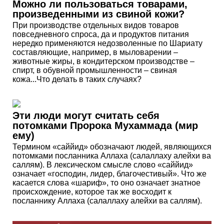
Можно ли пользоваться товарами,
произведенными из свиной кожи?
При производстве отдельных видов товаров
повседневного спроса, да и продуктов питания
нередко применяются недозволенные по Шариату
составляющие, например, в мыловарении –
животные жиры, в кондитерском производстве –
спирт, в обувной промышленности – свиная
кожа...Что делать в таких случаях?
Эти люди могут считать себя
потомками Пророка Мухаммада (мир
ему)
Термином «саййид» обозначают людей, являющихся
потомками посланника Аллаха (салаллаху алейхи ва
саллям). В лексическом смысле слово «саййид»
означает «господин, лидер, благочестивый». Что же
касается слова «шариф», то оно означает знатное
происхождение, которое так же восходит к
посланнику Аллаха (салаллаху алейхи ва саллям).