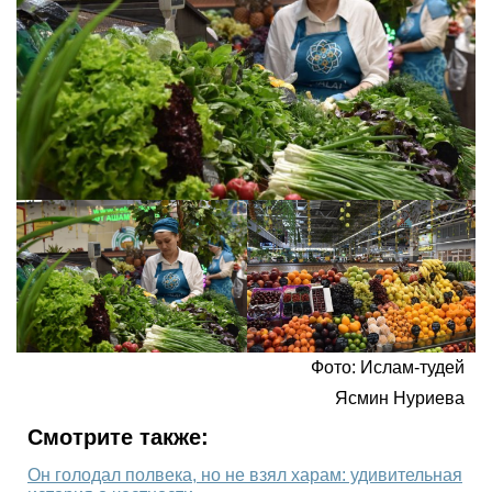
Фото: Ислам-тудей
Ясмин Нуриева
Смотрите также:
Он голодал полвека, но не взял харам: удивительная