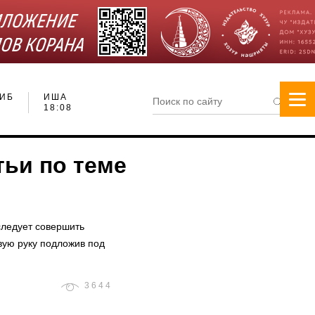
ИБ
ИША
18:08
тьи по теме
следует совершить
вую руку подложив под
3644