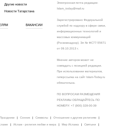
Электронная почта редакции:
Другие новости
Islam_today@mail.ru
Новости Татарстана
Зарегистрировано Федеральной
ЕЛЯМ
ВАКАНСИИ
службой по надзору в сфере связи,
информационных технологий и
массовых коммуникаций
(Роскомнадзор). Эл № ФС77-55671
от 09.10.2013 г.
Мнение авторов может не
совпадать с позицией редакции.
При использовании материалов,
гиперссылка на сайт Islam-Today.ru
обязательна.
ПО ВОПРОСАМ РАЗМЕЩЕНИЯ
РЕКЛАМЫ ОБРАЩАЙТЕСЬ ПО
НОМЕРУ: +7 (900) 328-00-39
Праздники
|
Сонник
|
Символы
|
Отношение к другим религиям
|
сламе
|
Ислам - религия любви и мира
|
Мир Ислама
|
Святыни
|