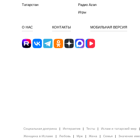
Татарстан
Радио Azan
Игры
О НАС
КОНТАКТЫ
МОБИЛЬНАЯ ВЕРСИЯ
Социальная доктрина
|
Интерактив
|
Тесты
|
Ислам и татарский мир
Женщина в Исламе
|
Любовь
|
Муж
|
Жена
|
Семья
|
Значение им