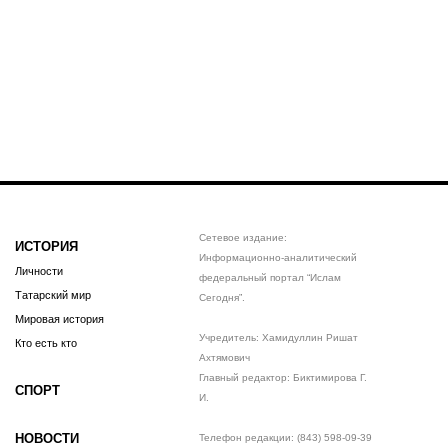
Сетевое издание:
ИСТОРИЯ
Информационно-аналитический
Личности
федеральный портал “Ислам
Татарский мир
Сегодня”.
Мировая история
Учредитель: Хамидуллин Ришат
Кто есть кто
Ахтямович
Главный редактор: Биктимирова Г.
СПОРТ
И.
НОВОСТИ
Телефон редакции: (843) 598-09-39