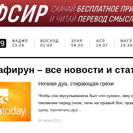
ФАДЖР
ВОСХОД
ЗУХР
АСР
МАГР
23:29
01:00
08:50
14:07
16:38
афирун – все новости и ста
Ночная дуа, стирающая грехи
Чтобы сон мусульманина был «по сунне», ему 
омовение перед сном, лечь на правый бок, пра
щеку, прочитать дуа...
04 июня 2021