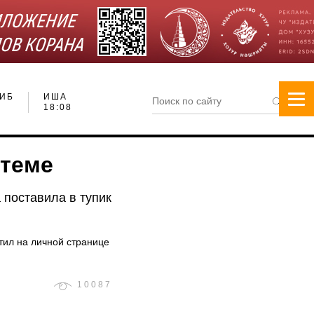
ИБ
ИША
18:08
 теме
 поставила в тупик
тил на личной странице
10087