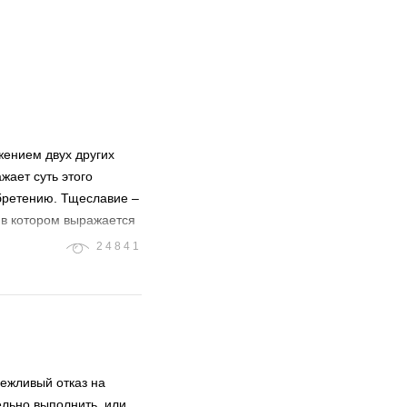
жением двух других
жает суть этого
обретению. Тщеславие –
 в котором выражается
стремление к почету и
24841
ысокомерие,
мере губительные для
из них открывает путь и
ежливый отказ на
ельно выполнить, или