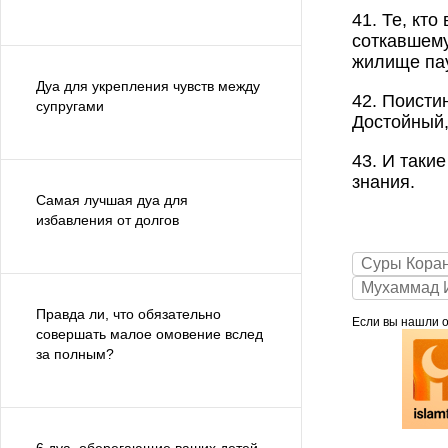
41. Те, кт
соткавшему
жилище пау
Дуа для укрепления чувств между
42. Поисти
супругами
Достойный
43. И таки
знания.
Самая лучшая дуа для
избавления от долгов
Суры Кора
Мухаммад 
Правда ли, что обязательно
Если вы нашли ош
совершать малое омовение вслед
за полным?