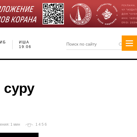
ИБ
ИША
19:06
 суру
ения: 1 мин
1456