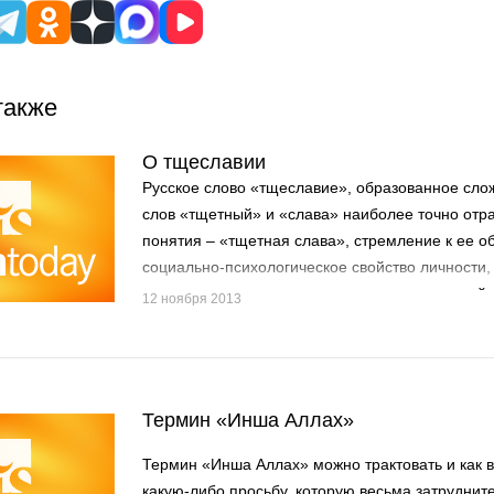
также
О тщеславии
Русское слово «тщеславие», образованное сло
слов «тщетный» и «слава» наиболее точно отра
понятия – «тщетная слава», стремление к ее 
социально-психологическое свойство личности,
высокомерие, переоценка своих возможностей, 
12 ноября 2013
славе. Следовательно, тщеславие, гордость, в
честолюбие – родственные качества, в равной 
души человека, так как наличие хотя бы одного 
другим.
Термин «Инша Аллах»
Термин «Инша Аллах» можно трактовать и как в
какую-либо просьбу, которую весьма затруднит