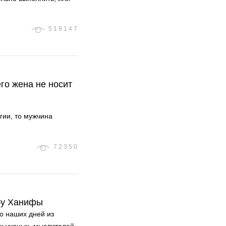
519147
его жена не носит
гии, то мужчина
72350
Абу Ханифы
о наших дней из