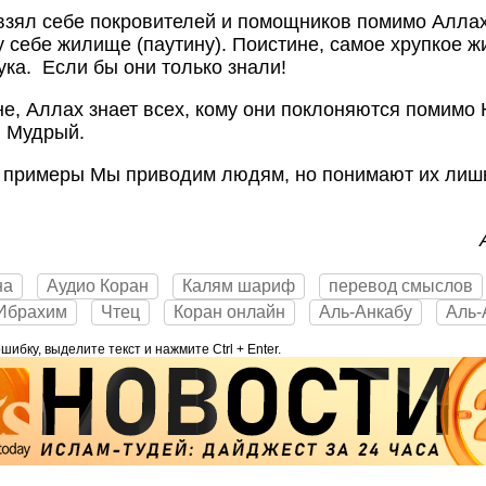
о взял себе покровителей и помощников помимо Аллах
 себе жилище (паутину). Поистине, самое хрупкое 
ка. Если бы они только знали!
не, Аллах знает всех, кому они поклоняются помимо
, Мудрый.
е примеры Мы приводим людям, но понимают их лиш
на
Аудио Коран
Калям шариф
перевод смыслов
Ибрахим
Чтец
Коран онлайн
Аль-Анкабу
Аль-
ибку, выделите текст и нажмите Ctrl + Enter.