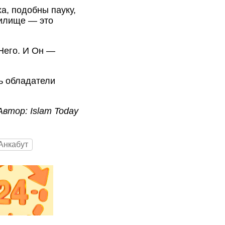
а, подобны пауку,
жилище — это
 Него. И Он —
ь обладатели
Автор: Islam Today
Анкабут