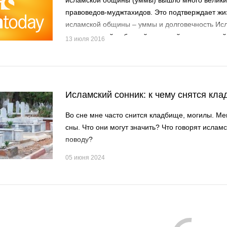
исламской общины (уммы) вышло много велики
правоведов-муджтахидов. Это подтверждает жи
исламской общины – уммы и долговечность Исл
завершающей небесной религией, подходящей 
13 июля 2016
мест. Исламские ученые выводили шариатские 
источников: Корана и сунны, и преподносили и
упорядоченный метод. Исламский шариат отве
жизни, затрагивая ее духовную, практическую,
Исламский сонник: к чему снятся кл
экономическую и другие стороны.
Во сне мне часто снится кладбище, могилы. Ме
сны. Что они могут значить? Что говорят ислам
поводу?
05 июня 2024