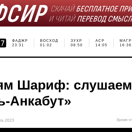
ФАДЖР
ВОСХОД
ЗУХР
АСР
МАГР
23:31
01:02
08:50
14:05
16:36
ям Шариф: слушаем
ь-Анкабут»
та 2023
Время чт