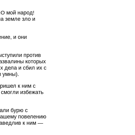
«О мой народ!
а земле зло и
ение, и они
выступили против
развалины которых
х дела и сбил их с
(и умны).
пришел к ним с
 смогли избежать
лали бурю с
о Нашему повелению
раведлив к ним —