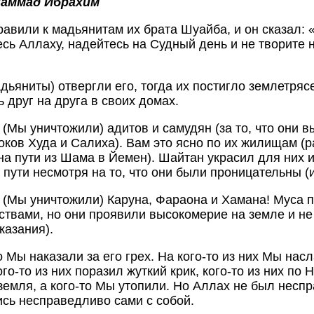
хаммад Ибрахим
равили к мадьянитам их брата Шуайба, и он сказал: 
сь Аллаху, надейтесь на Судный день и не творите н
адьяниты) отвергли его, тогда их постигло землетряс
 друг на друга в своих домах.
е (Мы уничтожили) адитов и самудян (за то, что они 
оков Худа и Салиха). Вам это ясно по их жилищам (
на пути из Шама в Йемен). Шайтан украсил для них и
) пути несмотря на то, что они были проницательны 
е (Мы уничтожили) Каруна, Фараона и Хамана! Муса 
ствами, но они проявили высокомерие на земле и не
казания).
о Мы наказали за его грех. На кого-то из них Мы нас
ого-то из них поразил жуткий крик, кого-то из них п
земля, а кого-то Мы утопили. Но Аллах не был несп
сь несправедливо сами с собой.