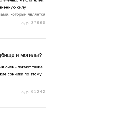
х ученых, мыслителей,
зненную силу
ама, который является
для всех времен и
37960
нормы из двух
х людям как полный и
чает всем требованиям
 общественную,
адбище и могилы?
ня очень пугают такие
ские сонники по этому
61242