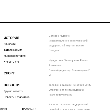
Сетевое издание:
ИСТОРИЯ
Информационно-аналитический
Личности
федеральный портал “Ислам
Татарский мир
Сегодня”.
Мировая история
Учредитель: Хамидуллин Ришат
Кто есть кто
Ахтямович
Главный редактор: Биктимирова Г.
СПОРТ
И.
НОВОСТИ
Телефон редакции: (843) 598-09-39
Электронная почта редакции:
Другие новости
Islam_today@mail.ru
Новости Татарстана
Зарегистрировано Федеральной
ЕЛЯМ
ВАКАНСИИ
службой по надзору в сфере связи,