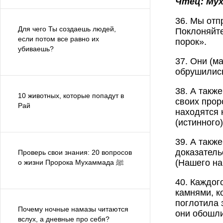
Чтец: Му
36. Мы отп
Для чего Ты создаешь людей,
Поклоняйте
если потом все равно их
порок».
убиваешь?
37. Они (м
обрушились
38. А такж
10 животных, которые попадут в
своих прор
Рай
находятся 
(истинного
39. А такж
доказатель
Проверь свои знания: 20 вопросов
(Нашего на
о жизни Пророка Мухаммада ﷺ
40. Каждог
камнями, к
поглотила 
Почему ночные намазы читаются
они обошли
вслух, а дневные про себя?