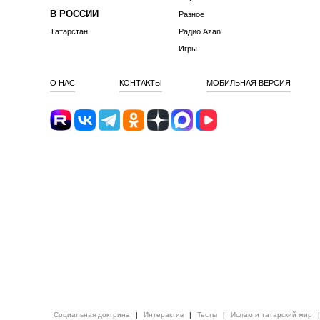
В РОССИИ
Разное
Татарстан
Радио Azan
Игры
О НАС
КОНТАКТЫ
МОБИЛЬНАЯ ВЕРСИЯ
Социальная доктрина
|
Интерактив
|
Тесты
|
Ислам и татарский мир