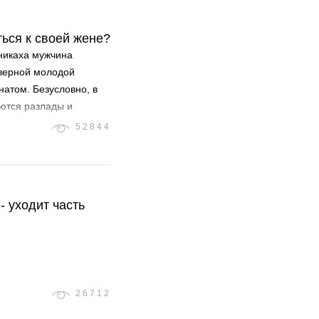
ься к своей жене?
 никаха мужчина
 верной молодой
натом. Безусловно, в
ются разлады и
ть взаимоуважение и
52844
зволяйте шайтану
доразумений
 - уходит часть
26712