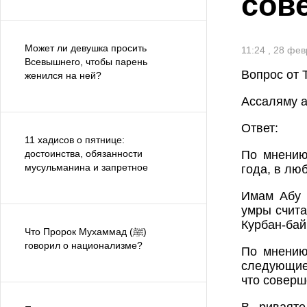
сов
Может ли девушка просить
11:24 , 28 фе
Всевышнего, чтобы парень
Вопрос от 
женился на ней?
Ассаляму а
Ответ:
11 хадисов о пятнице:
достоинства, обязанности
По мнению
мусульманина и запретное
года, в лю
Имам Абу 
умры счита
Курбан-бай
Что Пророк Мухаммад (ﷺ)
говорил о национализме?
По мнению
следующие
что соверш