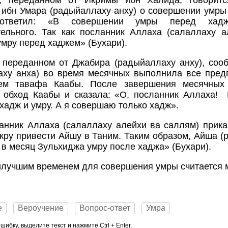
, переданном от Икримы ибн Халида, говоритс
ибн Умара (радыйаллаху анху) о совершении умры
ответил: «В совершении умры перед хадж
тельного. Так как посланник Аллаха (салаллаху 
мру перед хаджем» (Бухари).
 переданном от Джабира (радыйаллаху анху), соо
аху анха) во время месячных выполнила все пред
ем тавафа Каабы. После завершения месячных
 обход Каабы и сказала: «О, посланник Аллаха! 
хадж и умру. А я совершаю только хадж».
анник Аллаха (салаллаху алейхи ва саллям) прик
кру привести Айшу в Таним. Таким образом, Айша (
в месяц Зульхиджа умру после хаджа» (Бухари).
илучшим временем для совершения умры считается 
е
Вероучение
Вопрос-ответ
Умра
ибку, выделите текст и нажмите Ctrl + Enter.