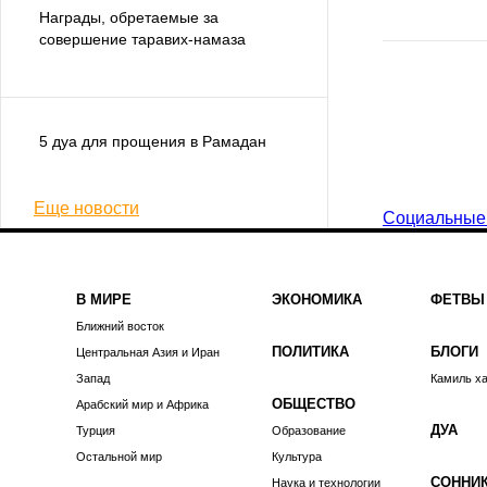
Награды, обретаемые за
совершение таравих-намаза
5 дуа для прощения в Рамадан
Еще новости
Социальные
В МИРЕ
ЭКОНОМИКА
ФЕТВЫ
Ближний восток
ПОЛИТИКА
БЛОГИ
Центральная Азия и Иран
Запад
Камиль х
ОБЩЕСТВО
Арабский мир и Африка
ДУА
Турция
Образование
Остальной мир
Культура
СОННИ
Наука и технологии