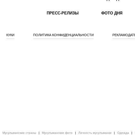
ПРЕСС-РЕЛИЗЫ
ФОТО ДНЯ
КУКИ
ПОЛИТИКА КОНФИДЕНЦИАЛЬНОСТИ
РЕКЛАМОДАТ
|
Мусульманские страны
|
Мусульманские фото
|
Личность мусульманки
|
Одежда
|