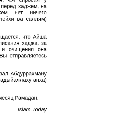
я: «Я спросил у
 перед хаджем, на
ем нет ничего
алейхи ва саллям)
бщается, что Айша
писания хаджа, за
 и очищения она
Вы отправляетесь
азал Абдуррахману
радыйаллаху анха)
месяц Рамадан.
Islam-Today