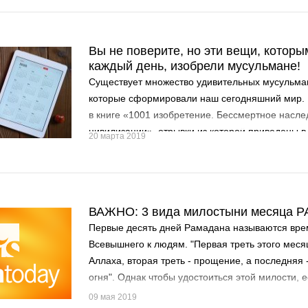
Вы не поверите, но эти вещи, котор
каждый день, изобрели мусульмане!
Существует множество удивительных мусульман
которые сформировали наш сегодняшний мир. 
в книге «1001 изобретение. Бессмертное насл
цивилизации», отрывки из которой приведены в 
20 марта 2019
ВАЖНО: 3 вида милостыни месяца 
Первые десять дней Рамадана называются вр
Всевышнего к людям. "Первая треть этого меся
Аллаха, вторая треть - прощение, а последняя 
огня". Однак чтобы удостоиться этой милости,
условия...
09 мая 2019