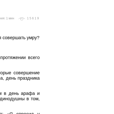
ния: 1 мин
15619
я совершать умру?
протяжении всего
оторые совершение
а, день праздника
м в день арафа и
единодушны в том,