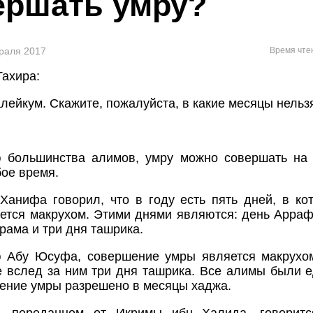
ершать умру?
враля 2017
Время чте
Тахира:
лейкум. Скажите, пожалуйста, в какие месяцы нельз
 большинства алимов, умру можно совершать на 
бое время.
Ханифа говорил, что в году есть пять дней, в к
ется макрухом. Этими днями являются: день Арраф
рама и три дня ташрика.
 Абу Юсуфа, совершение умры является макрухо
 вслед за ним три дня ташрика. Все алимы были 
ение умры разрешено в месяцы хаджа.