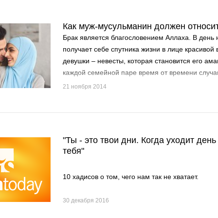
Как муж-мусульманин должен относит
Брак является благословением Аллаха. В день
получает себе спутника жизни в лице красивой
девушки – невесты, которая становится его ама
каждой семейной паре время от времени случа
непонимание, но вас никогда не должно покида
21 ноября 2014
любовь, чтобы преодолеть разногласия. Не по
радоваться из-за победы в результате этих не
"Ты - это твои дни. Когда уходит день
тебя"
10 хадисов о том, чего нам так не хватает.
30 декабря 2016