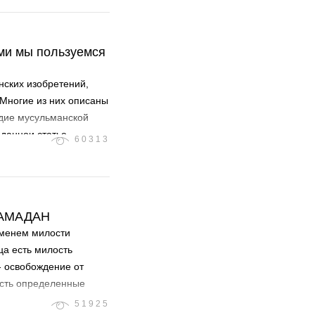
ыми мы пользуемся
ских изобретений,
Многие из них описаны
едие мусульманской
данной статье.
60313
РАМАДАН
еменем милости
ца есть милость
- освобождение от
 есть определенные
51925