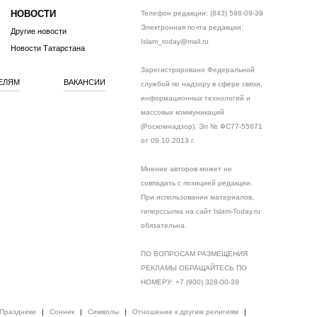
НОВОСТИ
Телефон редакции: (843) 598-09-39
Электронная почта редакции:
Другие новости
Islam_today@mail.ru
Новости Татарстана
Зарегистрировано Федеральной
ЕЛЯМ
ВАКАНСИИ
службой по надзору в сфере связи,
информационных технологий и
массовых коммуникаций
(Роскомнадзор). Эл № ФС77-55671
от 09.10.2013 г.
Мнение авторов может не
совпадать с позицией редакции.
При использовании материалов,
гиперссылка на сайт Islam-Today.ru
обязательна.
ПО ВОПРОСАМ РАЗМЕЩЕНИЯ
РЕКЛАМЫ ОБРАЩАЙТЕСЬ ПО
НОМЕРУ: +7 (900) 328-00-39
Праздники
|
Сонник
|
Символы
|
Отношение к другим религиям
|