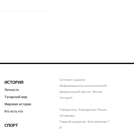
Сетевое издание:
ИСТОРИЯ
Информационно-аналитический
Личности
федеральный портал “Ислам
Татарский мир
Сегодня”.
Мировая история
Учредитель: Хамидуллин Ришат
Кто есть кто
Ахтямович
Главный редактор: Биктимирова Г.
СПОРТ
И.