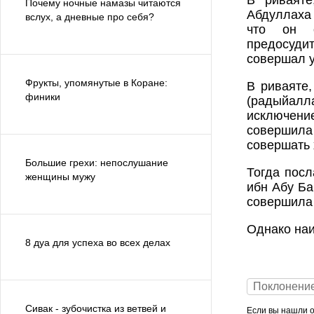
В риваяте
Почему ночные намазы читаются
Абдуллаха 
вслух, а дневные про себя?
что он 
предосуди
совершал у
Фрукты, упомянутые в Коране:
В риваяте,
финики
(радыйалл
исключени
совершила
совершать 
Большие грехи: непослушание
Тогда посл
женщины мужу
ибн Абу Ба
совершила 
Однако на
8 дуа для успеха во всех делах
Поклонени
Сивак - зубочистка из ветвей и
Если вы нашли ош