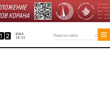
ИША
18:11