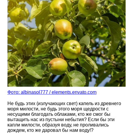
Фото: albinasol777 / elements.envato.com
Не будь этих (излучающих свет) капель из древнего
моря милости, не будь этого моря щедрости с
несущими благодать облаками, кто же смог бы
вытащить нас из пустыни небытия? Если бы эти
капли милости, образуя воду, не проливались
дождем, кто же даровал бы нам воду!?