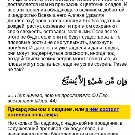
доставляется нам из прекрасных цветочных садов. И
все эти творения обладающего величием, добротой
и щедростью Всевышнего Аллаха (джалля
джалялюху) орошаются каплями Его благодатных
дождей, растут, созревают и при этом сохраняют
свою свежесть, оставаясь зелеными. Если всего
этого не будет, если они не будут существовать, те
плодовые ростки не смогут выжить, засохнут и
погибнут. И даже если уже зацвели и дали плоды,
они могут подвергнуться опасности, иногда под
воздействием резких ветров могут сломаться, их
плоды могут осыпаться, еще не успев созреть. Разве
не так?
وَإِن مِّن شَيْءٍ إِلاَّ يُسَبِّحُ
«…Нет ничего, что не прославляло бы Его,
восхваляя» (Исра, 44).
Яд-кард языком и сердцем, или
в чём состоит
истинная цель зикра
Но сколько бы садовод с надеждой на прощение, в
саду желаний проливая как воду слова, ни
выращивал плоды благодарности и восхваления,