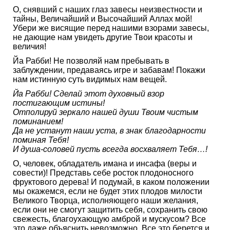
О, снявший с наших глаз завесы неизвестности и
тайны, Величайший и Высочайший Аллах мой!
Убери же висящие перед нашими взорами завесы,
не дающие нам увидеть другие Твои красоты и
величия!
Йа Рабби! Не позволяй нам пребывать в
заблуждении, предаваясь игре и забавам! Покажи
нам истинную суть видимых нам вещей.
Йа Рабби! Сделай этот духовный взор
постигающим истины!
Отполируй зеркало нашей души Твоим чистым
поминанием!
Да не устанут наши уста, в знак благодарности
поминая Тебя!
И душа-соловей пусть всегда восхваляет Тебя…!
О, человек, обладатель имана и инсафа (веры и
совести)! Представь себе росток плодоносного
фруктового дерева! И подумай, в каком положении
мы окажемся, если не будет этих плодов милости
Великого Творца, исполняющего наши желания,
если они не смогут защитить себя, сохранить свою
свежесть, благоухающую амброй и мускусом? Все
это даже объяснить невозможно. Все это берется и