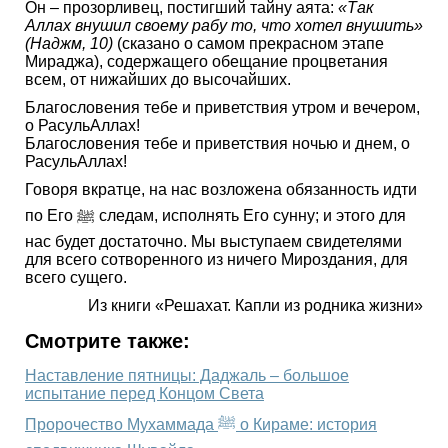
Он – прозорливец, постигший тайну аята:
«Так
Аллах внушил своему рабу то, что хотел внушить»
(Наджм, 10)
(сказано о самом прекрасном этапе
Мираджа), содержащего обещание процветания
всем, от нижайших до высочайших.
Благословения тебе и приветствия утром и вечером,
о РасульАллах!
Благословения тебе и приветствия ночью и днем, о
РасульАллах!
Говоря вкратце, на нас возложена обязанность идти
по Его ﷺ следам, исполнять Его сунну; и этого для
нас будет достаточно. Мы выступаем свидетелями
для всего сотворенного из ничего Мироздания, для
всего сущего.
Из книги «Решахат. Капли из родника жизни»
Смотрите также:
Наставление пятницы: Даджаль – большое
испытание перед Концом Света
Пророчество Мухаммада ﷺ о Кираме: история