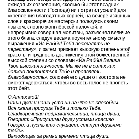
ожидая их созревания, сколько бы этот всадник
благосклонности (Господа) ни потратил усилий для
укрепления благодатных корней, на вечере изящных
слов и красноречия мастерски пользуясь своим
языком, словно жонглёрской палочкой, и
непрерывно совершая молитвы, разъяснял величие
этого блага, следуя весьма поучительному смыслу
выражения
«Йа Рабби! Тебя восхвалять не
перестану»
, и затем признает высокую степень этой
красоты и трудность достижения этой божественной
высокой степени со словами
«Йа Рабби! Велика
Твоя высокая личность. Мы же не в силах как
должно поклоняться Тебе и проявлять
благодарность»
, соловей его души от восторга не
сможет удержаться, чтобы во весь голос не пропеть
этот бейт.
О Аллах мой!
Наши руки и наши уста ни на что не способны.
Вся хвала присуща Тебе и только Тебе.
Сладкоречивая подражательница, птица души,
Говорит: «Присущими другу устами красиво
Говори, и пусть кто слушает, станут друзьями
тебе».
Выходящая за рамки времени птица души.