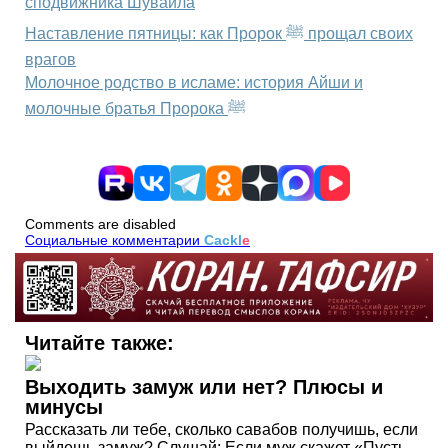
сподвижника Шувайла
Наставление пятницы: как Пророк ﷺ прощал своих
врагов
Молочное родство в исламе: история Айши и
молочные братья Пророка ﷺ
Comments are disabled
Социальные комментарии
Cackl
e
Читайте также:
Выходить замуж или нет? Плюсы и
минусы
Рассказать ли тебе, сколько савабов получишь, если
выйдешь замуж? Слушай: Если муж скажет «Пусть