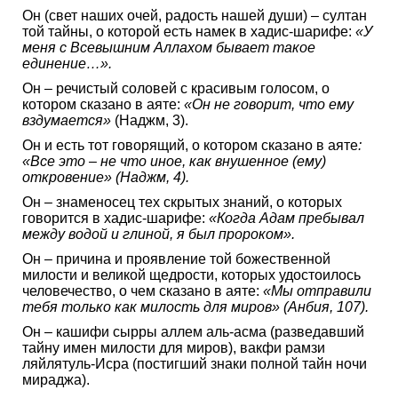
Он (свет наших очей, радость нашей души) – султан
той тайны, о которой есть намек в хадис-шарифе:
«У
меня с Всевышним Аллахом бывает такое
единение…».
Он – речистый соловей с красивым голосом, о
котором сказано в аяте:
«Он не говорит, что ему
вздумается»
(Наджм, 3).
Он и есть тот говорящий, о котором сказано в аяте
:
«Все это – не что иное, как внушенное (ему)
откровение»
(Наджм, 4).
Он – знаменосец тех скрытых знаний, о которых
говорится в хадис-шарифе:
«Когда Адам пребывал
между водой и глиной, я был пророком».
Он – причина и проявление той божественной
милости и великой щедрости, которых удостоилось
человечество, о чем сказано в аяте:
«Мы отправили
тебя только как милость для миров» (Анбия, 107).
Он – кашифи сырры аллем аль-асма (разведавший
тайну имен милости для миров), вакфи рамзи
ляйлятуль-Исра (постигший знаки полной тайн ночи
мираджа).