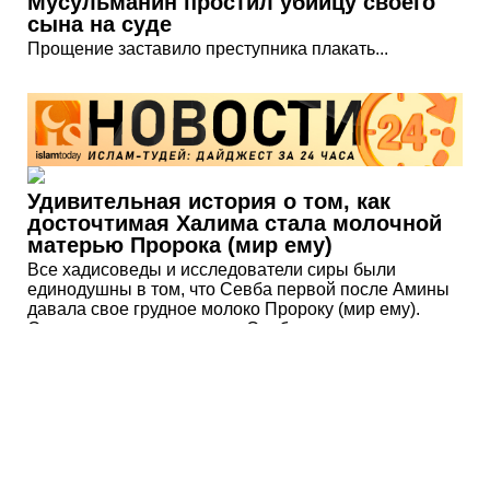
Мусульманин простил убийцу своего
сына на суде
Прощение заставило преступника плакать...
Удивительная история о том, как
досточтимая Халима стала молочной
матерью Пророка (мир ему)
Все хадисоведы и исследователи сиры были
единодушны в том, что Севба первой после Амины
давала свое грудное молоко Пророку (мир ему).
Согласно одному риваяту, Севба продолжала его
кормить до того времени, когда эта обязанность
перешла к досточтимой Халиме.