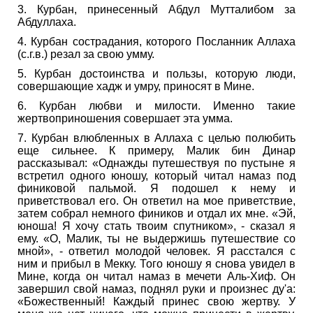
3. Курбан, принесенный Абдул Мутталибом за
Абдуллаха.
4. Курбан сострадания, которого Посланник Аллаха
(с.г.в.) резал за свою умму.
5. Курбан достоинства и пользы, которую люди,
совершающие хадж и умру, приносят в Мине.
6. Курбан любви и милости. Именно такие
жертвоприношения совершает эта умма.
7. Курбан влюбленных в Аллаха с целью полюбить
еще сильнее. К примеру, Малик бин Динар
рассказывал: «Однажды путешествуя по пустыне я
встретил одного юношу, который читал намаз под
финиковой пальмой. Я подошел к нему и
приветствовал его. Он ответил на мое приветствие,
затем собрал немного фиников и отдал их мне. «Эй,
юноша! Я хочу стать твоим спутником», - сказал я
ему. «О, Малик, ты не выдержишь путешествие со
мной», - ответил молодой человек. Я расстался с
ним и прибыл в Мекку. Того юношу я снова увидел в
Мине, когда он читал намаз в мечети Аль-Хиф. Он
завершил свой намаз, поднял руки и произнес ду'а:
«Божественный! Каждый принес свою жертву. У