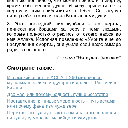
меня же нет ничего, что можно принести в жертву,
кроме собственной души. Я хочу принести ее в
жертву и этим приблизиться к Тебе». Он засунул
палец себе в горло и отдал Всевышнему душу.
8. Этот последний вид курбана - это жертва,
принесенная борцами за веру и теми людьми,
которые полностью отреклись от своего нафса во
имя Аллаха. Исполняя повеление: «Умрите еще до
наступления смерти», они убили свой нафс-аммара
ради Всевышнего.
Из книги "История Пророков"
Смотрите также:
Исламский аспект в АСЕАН: 260 миллионов
мусульман, халяль-индустрия и диалог с Россией в
Казани
Два Рая, или почему бедность лучше богатства
Наставление пятницы: умеренность – путь ислама,
или почему фанатизм чужд вере
Перекресток культур: как ислам и татары повлияли
на культуру мордвы, марийцев и удмуртов