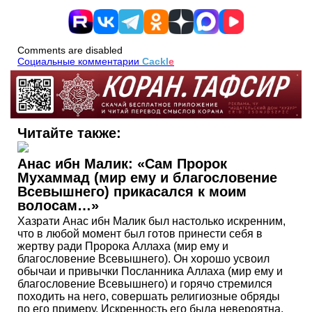
Comments are disabled
Социальные комментарии
Cackl
e
Читайте также:
Анас ибн Малик: «Сам Пророк
Мухаммад (мир ему и благословение
Всевышнего) прикасался к моим
волосам…»
Хазрати Анас ибн Малик был настолько искренним,
что в любой момент был готов принести себя в
жертву ради Пророка Аллаха (мир ему и
благословение Всевышнего). Он хорошо усвоил
обычаи и привычки Посланника Аллаха (мир ему и
благословение Всевышнего) и горячо стремился
походить на него, совершать религиозные обряды
по его примеру. Искренность его была невероятна.