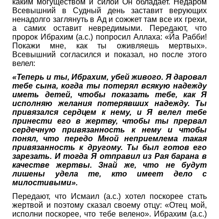
каким могуществом и силой Он обладает. Недаром
Всевышний в Судный день заставит верующих
ненадолго заглянуть в Ад и сожжет там все их грехи,
а самих оставит невредимыми. Передают, что
пророк Ибрахим (а.с.) попросил Аллаха: «Йа Рабби!
Покажи мне, как ты оживляешь мертвых».
Всевышний согласился и показал, но после этого
велел:
«Теперь и ты, Ибрахим, убей живого. Я даровал
тебе сына, когда ты потерял всякую надежду
иметь детей, чтобы показать тебе, как Я
исполняю желания потерявших надежду. Ты
привязался сердцем к нему, и Я велел тебе
принести его в жертву, чтобы ты прервал
сердечную привязанность к нему и чтобы
понял, что передо Мной неприемлема такая
привязанность к другому. Ты был готов его
зарезать. И тогда Я отправил из Рая барана в
качестве жертвы. Знай же, что не будут
лишены удела те, кто имеет дело с
милостивыми».
Передают, что Исмаил (а.с.) хотел поскорее стать
жертвой и поэтому сказал своему отцу: «Отец мой,
исполни поскорее, что тебе велено». Ибрахим (а.с.)