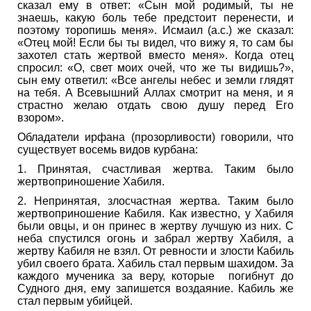
сказал ему в ответ: «Сын мой родимый, ты не
знаешь, какую боль тебе предстоит перенести, и
поэтому торопишь меня». Исмаил (а.с.) же сказал:
«Отец мой! Если бы ты видел, что вижу я, то сам бы
захотел стать жертвой вместо меня». Когда отец
спросил: «О, свет моих очей, что же ты видишь?»,
сын ему ответил: «Все ангелы небес и земли глядят
на тебя. А Всевышний Аллах смотрит на меня, и я
страстно желаю отдать свою душу перед Его
взором».
Обладатели ирфана (прозорливости) говорили, что
существует восемь видов курбана:
1. Принятая, счастливая жертва. Таким было
жертвоприношение Хабиля.
2. Непринятая, злосчастная жертва. Таким было
жертвоприношение Кабиля. Как известно, у Хабиля
были овцы, и он принес в жертву лучшую из них. С
неба спустился огонь и забрал жертву Хабиля, а
жертву Кабиля не взял. От ревности и злости Кабиль
убил своего брата. Хабиль стал первым шахидом. За
каждого мученика за веру, которые погибнут до
Судного дня, ему запишется воздаяние. Кабиль же
стал первым убийцей.