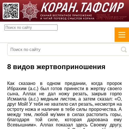
8 видов жертвоприношения
Как сказано в одном предании, когда пророк
Ибрахим (а.с.) был готов принести в жертву своего
сына, Аллах не дал ножу резать, закрыв горло
Исмаила (а.с.) медным листом, а затем сказал: «О,
друг Мой! У тебя не хватило сил резать, несмотря на
остроту ножа и наличие в тебе силы пророчества. А
между тем, любой му'мин в силах растопить горы,
благодаря той силе, которая дарована ему
Всевышним». Аллах показал здесь Своему другу,