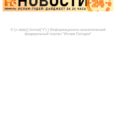
© {= date().format('Y') } Информационно-аналитический
федеральный портал "Ислам Сегодня"