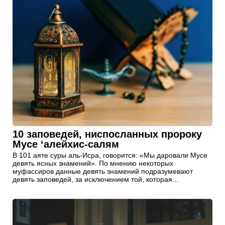
10 заповедей, ниспосланных пророку
Мусе ‘алейхис-салям
В 101 аяте суры аль-Исра, говорится: «Мы даровали Мусе
девять ясных знамений». По мнению некоторых
муфассиров данные девять знамений подразумевают
девять заповедей, за исключением той, которая...