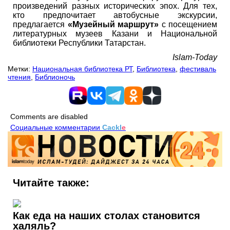
произведений разных исторических эпох. Для тех,
кто предпочитает автобусные экскурсии,
предлагается
«Музейный маршрут»
с посещением
литературных музеев Казани и Национальной
библиотеки Республики Татарстан.
Islam-Today
Метки:
Национальная библиотека РТ
,
Библиотека
,
фестиваль
чтения
,
Библионочь
Comments are disabled
Социальные комментарии
Cackl
e
Читайте также:
Как еда на наших столах становится
халяль?