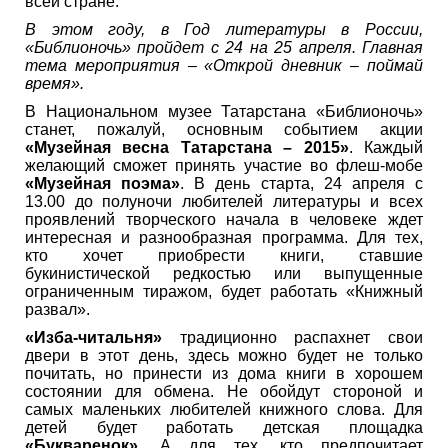
всей стране.
В этом году, в Год литературы в России,
«Библионочь» пройдет с 24 на 25 апреля. Главная
тема мероприятия – «Открой дневник – поймай
время».
В Национальном музее Татарстана «Библионочь»
станет, пожалуй, основным событием акции
«Музейная весна Татарстана – 2015»
. Каждый
желающий сможет принять участие во флеш-мобе
«Музейная поэма»
. В день старта, 24 апреля с
13.00 до полуночи любителей литературы и всех
проявлений творческого начала в человеке ждет
интересная и разнообразная программа. Для тех,
кто хочет приобрести книги, ставшие
букинистической редкостью или выпущенные
ограниченным тиражом, будет работать «Книжный
развал».
«Изба-читальня»
традиционно распахнет свои
двери в этот день, здесь можно будет не только
почитать, но принести из дома книги в хорошем
состоянии для обмена. Не обойдут стороной и
самых маленьких любителей книжного слова. Для
детей будет работать детская площадка
«Букваренок»
. А для тех, кто предпочитает