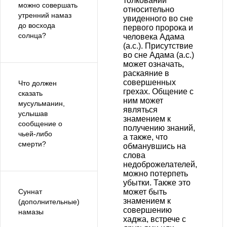
толкований
можно совершать
относительно
утренний намаз
увиденного во сне
до восхода
первого пророка и
солнца?
человека Адама
(а.с.). Присутствие
во сне Адама (а.с.)
может означать,
раскаяние в
совершенных
Что должен
грехах. Общение с
сказать
ним может
мусульманин,
являться
услышав
знамением к
сообщение о
получению знаний,
чьей-либо
а также, что
смерти?
обманувшись на
слова
недоброжелателей,
можно потерпеть
убытки. Также это
может быть
Суннат
знамением к
(дополнительные)
совершению
намазы
хаджа, встрече с