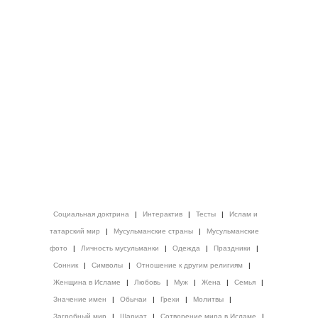
Социальная доктрина
|
Интерактив
|
Тесты
|
Ислам и
татарский мир
|
Мусульманские страны
|
Мусульманские
фото
|
Личность мусульманки
|
Одежда
|
Праздники
|
Сонник
|
Символы
|
Отношение к другим религиям
|
Женщина в Исламе
|
Любовь
|
Муж
|
Жена
|
Семья
|
Значение имен
|
Обычаи
|
Грехи
|
Молитвы
|
Загробный мир
|
Шариат
|
Сотворение мира в Исламе
|