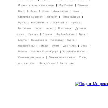
Ислам - религия любви и мира
|
Мир Ислама
|
Святыни
|
Стихи
|
Школы
|
Этика
|
Духовенство
|
Умма
|
Современный Ислам
|
Пророки
|
Права человека
|
Музыка
|
Время намаза
|
Ахлю Сунна
|
Пресса
|
Ваххабизм
|
Хадж
|
Аллах
|
Проповеди
|
Духовная
жизнь
|
Булгары
|
Борода
|
Курбан-байрам
|
Гурии
|
Халяль
|
Смысл жизни
|
Сабантуй
|
Сунна
|
Приверженцы
|
Татары
|
Имам
|
Дин Ислам
|
Вера
|
Мечети
|
Ислам против террора
|
Как принять Ислам
|
Самая первая религия
|
Пятничные проповеди
|
Конец
света в исламе
|
Фонд «Закят»
|
Карта сайта