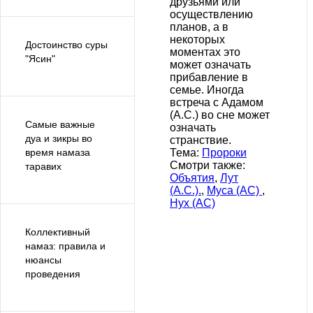
друзьями или
осуществлению
планов, а в
некоторых
Достоинство суры
моментах это
"Ясин"
может означать
прибавление в
семье. Иногда
встреча с Адамом
(А.С.) во сне может
Самые важные
означать
дуа и зикры во
странствие.
Тема:
Пророки
время намаза
Смотри также:
таравих
Объятия
,
Лут
(А.С.).
,
Муса (АС)
,
Нух (АС)
Коллективный
намаз: правила и
нюансы
проведения