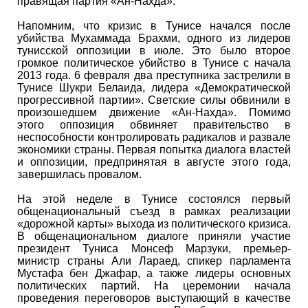
правящая партия «Ан-Нахда».
Напомним, что кризис в Тунисе начался после
убийства Мухаммада Брахми, одного из лидеров
тунисской оппозиции в июле. Это было второе
громкое политическое убийство в Тунисе с начала
2013 года. 6 февраля два преступника застрелили в
Тунисе Шукри Белаида, лидера «Демократической
прогрессивной партии». Светские силы обвинили в
произошедшем движение «Ан-Нахда». Помимо
этого оппозиция обвиняет правительство в
неспособности контролировать радикалов и развале
экономики страны. Первая попытка диалога властей
и оппозиции, предпринятая в августе этого года,
завершилась провалом.
На этой неделе в Тунисе состоялся первый
общенациональный съезд в рамках реализации
«дорожной карты» выхода из политического кризиса.
В общенациональном диалоге приняли участие
президент Туниса Монсеф Марзуки, премьер-
министр страны Али Лараед, спикер парламента
Мустафа бен Джафар, а также лидеры основных
политических партий. На церемонии начала
проведения переговоров выступающий в качестве