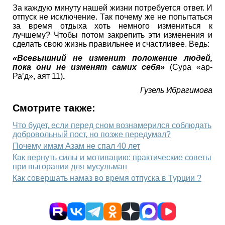
За каждую минуту нашей жизни потребуется ответ. И
отпуск не исключение. Так почему же не попытаться
за время отдыха хоть немного измениться к
лучшему? Чтобы потом закрепить эти изменения и
сделать свою жизнь правильнее и счастливее. Ведь:
«Всевышний не изменит положение людей,
пока они не изменят самих себя»
(Сура «ар-
Ра’д», аят 11)
.
Гузель Ибрагимова
Смотрите также:
Что будет, если перед сном вознамерился соблюдать
добровольный пост, но позже передумал?
Почему имам Азам не спал 40 лет
Как вернуть силы и мотивацию: практические советы
при выгорании для мусульман
Как совершать намаз во время отпуска в Турции ?