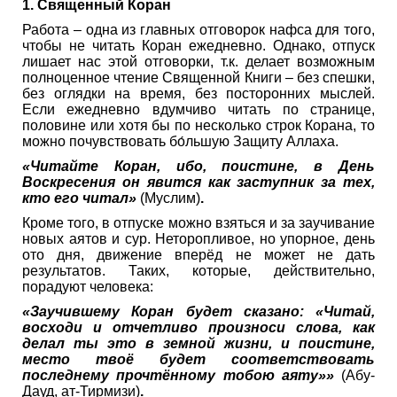
1. Священный Коран
Работа – одна из главных отговорок нафса для того,
чтобы не читать Коран ежедневно. Однако, отпуск
лишает нас этой отговорки, т.к. делает возможным
полноценное чтение Священной Книги – без спешки,
без оглядки на время, без посторонних мыслей.
Если ежедневно вдумчиво читать по странице,
половине или хотя бы по несколько строк Корана, то
можно почувствовать бо́льшую Защиту Аллаха.
«Читайте Коран, ибо, поистине, в День
Воскресения он явится как заступник за тех,
кто его читал»
(Муслим)
.
Кроме того, в отпуске можно взяться и за заучивание
новых аятов и сур. Неторопливое, но упорное, день
ото дня, движение вперёд не может не дать
результатов. Таких, которые, действительно,
порадуют человека:
«Заучившему Коран будет сказано: «Читай,
восходи и отчетливо произноси слова, как
делал ты это в земной жизни, и поистине,
место твоё будет соответствовать
последнему прочтённому тобою аяту»»
(Абу-
Дауд, ат-Тирмизи)
.