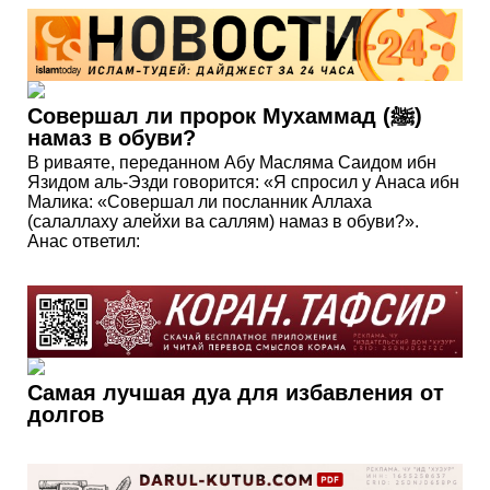
Совершал ли пророк Мухаммад (ﷺ)
намаз в обуви?
В риваяте, переданном Абу Масляма Саидом ибн
Язидом аль-Эзди говорится: «Я спросил у Анаса ибн
Малика: «Совершал ли посланник Аллаха
(салаллаху алейхи ва саллям) намаз в обуви?».
Анас ответил:
Самая лучшая дуа для избавления от
долгов