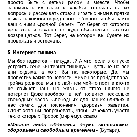
просто быть с детьми рядом и вместе. Чтобы
запоминать их глаза и улыбки, отвечать на их
вопросы и рассеивать страхи, играть с ними в прятки
и читать книжки перед сном…Словом, чтобы найти
ваш с ними «родной берег». Тот берег, от которого
дети хоть и отчалят, но куда обязательно захотят
возвращаться. Тот берег, на котором вы будете их
провожать и встречать.
5. Интернет-тишина
Мы без гаджетов – никуда…? А что, если в отпуске
устроить себе «интернет-тишину»? Пусть не на все
дни отдыха, а хотя бы на некоторые. Да, мы
пропустим какие-то новости, мимо нас пройдёт пара-
тройка роликов, мы не лайкнем чей-то пост, и кто-то
не лайкнет наш. Но жизнь от этого ничего не
потеряет. Даже наоборот, в ней появится несколько
свободных часов. Свободных для наших близких и
нас самих, для поклонения, здоровья, развития.
Стоит хотя бы попробовать, чтобы избежать участи
тех, о которых Пророк (мир ему), сказал:
«Многие люди обделены двумя милостями:
здоровьем и свободным временем»
(Бухари)
.