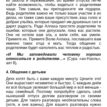
их заботы и переживания. Во время отпуска легче
найти возможность, чтобы видеться с родителями
чаще. Тем самым, вы преподносите им подарок.
Ведь родителям важно не только ваше участие в их
делах, но также само ваше присутствие, ваш голос и
добрая улыбка, которые придают им душевных сил и
дарят радость. Ради Аллаха простите родителям те
ошибки, которые они допускали, пока вас растили.
Они не хотели вам зла, а вели себя, как умели.
Примите их. Примите Волю Аллаха, пославшего вам
именно таких отца и мать. Тогда общение с
родителями будет наполнять вас теплом и радостью.
«И Мы заповедовали человеку хорошо
относиться к родителям…»
(Сура «ан-Нахль»,
аят 8)
.
4. Общение с детьми
Дети хотят быть с вами каждую минуту. Цените это!
Они вырастают незаметно и быстро. С каждым днём
их всё больше увлекает большой мир и всё меньше -
наш семейный. Поэтому попробуйте сделать свой
нынешний отпуск долгим разговором со своими
детьми. Для такого разговора необязательны слова
(хотя, и они важны). Для вашего разговора нужно