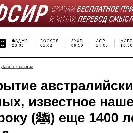
ФАДЖР
ВОСХОД
ЗУХР
АСР
МАГР
23:31
01:02
08:50
14:05
16:36
ука и технологии
рытие австралийск
ных, известное наш
) еще 1400 лет