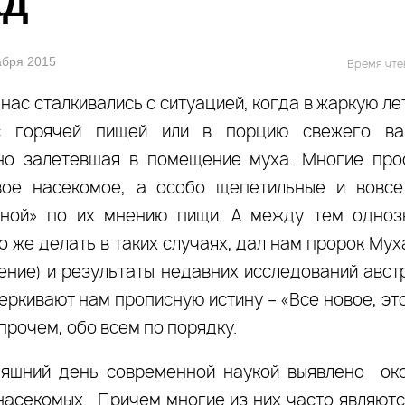
ад
кабря 2015
Время чте
нас сталкивались с ситуацией, когда в жаркую л
с горячей пищей или в порцию свежего ва
но залетевшая в помещение муха. Многие про
вое насекомое, а особо щепетильные и вовсе
нной» по их мнению пищи. А между тем одноз
о же делать в таких случаях, дал нам пророк Му
ение) и результаты недавних исследований авст
еркивают нам прописную истину – «Все новое, эт
прочем, обо всем по порядку.
яшний день современной наукой выявлено око
насекомых. Причем многие из них часто являют