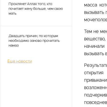
Проклянет Аллах того, кто
масса кот
почитает жену больше, чем свою
вызывать 
мать
мочеполов
Тем не ме
Двадцать причин, по которым
вещество,
необходимо заново прочитать
намаз
начинали
вызывать 
Еще новости
Результат
открытия
привыкани
возложенн
подчерки
повседнев