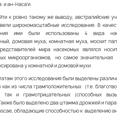
 и ан-Наса’и.
йти к ровно такому же выводу, австралийские у
вели широкомасштабные исследования. В качес
вания ими были использованы 4 вида нас
ный, домовая муха, комнатная муха, москит па
представителей мира насекомых являлся носи
ых микроорганизмов, но самое значительная 
ксирована у комнатной и домовой мухи.
татам этого исследования были выделены различ
й как из числа грамположительных (т.е. благотв
), так и грамотрицательных (способных выз
 Также было выделено два штамма дрожжей и пара
scae, обладающие способностью к выделению ан