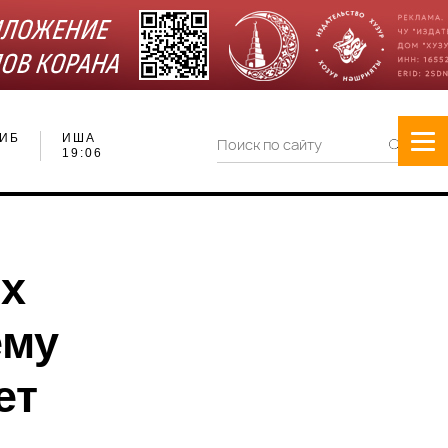
ИБ
ИША
19:06
их
ему