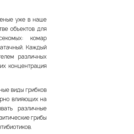
ченые уже в наше
тве объектов для
екомых: комар
патачный. Каждый
телем различных
их концентрация
ные виды грибков
орно влияющих на
ывать различные
зитические грибы
тибиотиков.