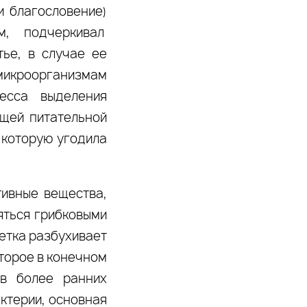
и благословение)
м, подчеркивал
ье, в случае ее
микроорганизмам
есса выделения
ющей питательной
в которую угодила
тивные вещества,
яться грибковыми
летка разбухивает
оторое в конечном
 в более ранних
ктерии, основная