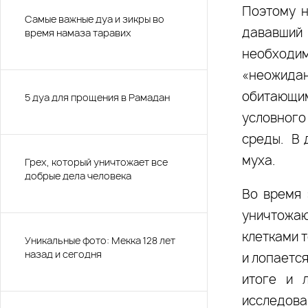
Поэтому н
Самые важные дуа и зикры во
дававший
время намаза таравих
необходим
«неожида
обитающи
5 дуа для прощения в Рамадан
условного
среды. В 
муха.
Грех, который уничтожает все
добрые дела человека
Во время 
уничтожаю
клетками т
Уникальные фото: Мекка 128 лет
назад и сегодня
и лопаетс
итоге и 
исследова