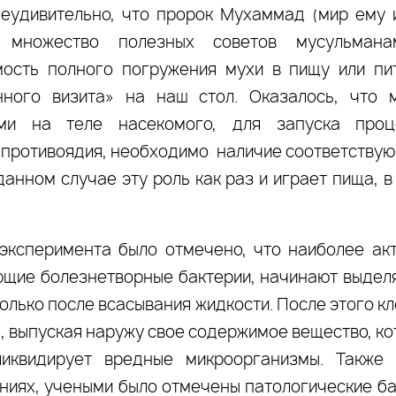
еудивительно, что пророк Мухаммад (мир ему 
 множество полезных советов мусульмана
ость полного погружения мухи в пищу или пит
нного визита» на наш стол. Оказалось, что 
ми на теле насекомого, для запуска проц
 противоядия, необходимо наличие соответству
данном случае эту роль как раз и играет пища, 
эксперимента было отмечено, что наиболее ак
щие болезнетворные бактерии, начинают выдел
олько после всасывания жидкости. После этого к
я, выпуская наружу свое содержимое вещество, к
ликвидирует вредные микроорганизмы. Также
ниях, учеными было отмечены патологические ба