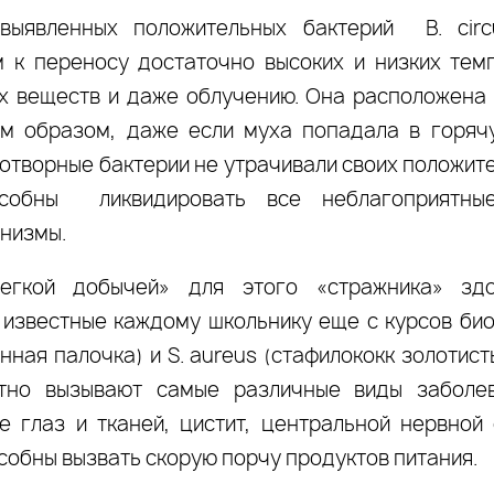
выявленных положительных бактерий B. cir
 к переносу достаточно высоких и низких тем
х веществ и даже облучению. Она расположена
им образом, даже если муха попадала в горяч
готворные бактерии не утрачивали своих положит
собны ликвидировать все неблагоприятны
низмы.
егкой добычей» для этого «стражника» здо
 известные каждому школьнику еще с курсов био
сенная палочка) и S. aureus (стафилококк золотист
стно вызывают самые различные виды заболев
е глаз и тканей, цистит, центральной нервной с
собны вызвать скорую порчу продуктов питания.