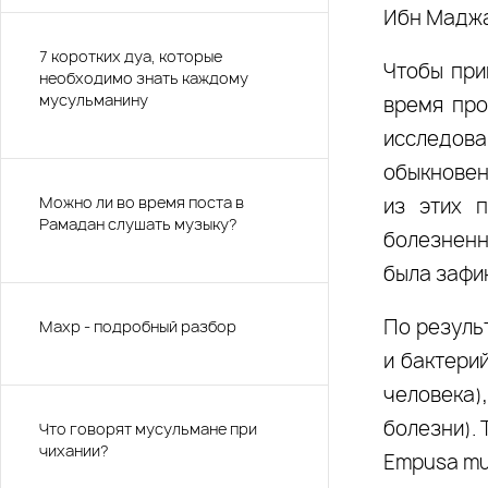
Ибн Маджа
7 коротких дуа, которые
Чтобы при
необходимо знать каждому
мусульманину
время про
исследо
обыкновен
Можно ли во время поста в
из этих 
Рамадан слушать музыку?
болезненн
была зафи
По резуль
Махр - подробный разбор
и бактери
человека
болезни).
Что говорят мусульмане при
чихании?
Empusa mu