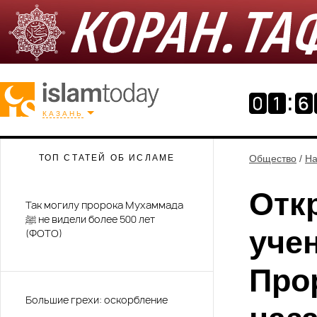
КАЗАНЬ
ТОП СТАТЕЙ ОБ ИСЛАМЕ
Общество
/
На
Отк
Так могилу пророка Мухаммада
ﷺ не видели более 500 лет
уче
(ФОТО)
Пророку (ﷺ
Большие грехи: оскорбление