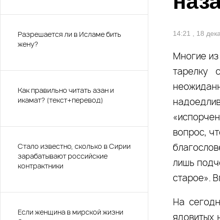
наз
Разрешается ли в Исламе бить
14:21 , 18 де
жену?
Многие из 
тарелку 
неожидан
Как правильно читать азан и
икамат? (текст+перевод)
надоедли
«испорче
вопрос, чт
Стало известно, сколько в Сирии
благослов
зарабатывают российские
лишь подч
контрактники
старое». В
На сегодн
Если женщина в мирской жизни
ядовитых 