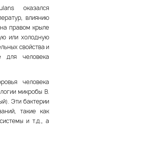
culans оказался
ператур, влиянию
 на правом крыле
ую или холодную
ельных свойства и
е для человека
ровья человека
логии микробы B.
ый). Эти бактерии
аний, такие как
истемы и т.д., а