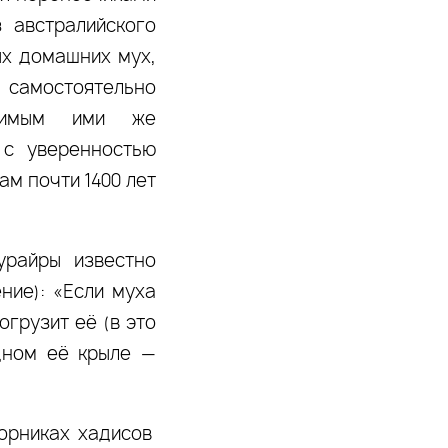
 австралийского
ых домашних мух,
 самостоятельно
осимым ими же
 с уверенностью
ам почти 1400 лет
урайры известно
ние): «Если муха
огрузит её (в это
одном её крыле —
орниках хадисов