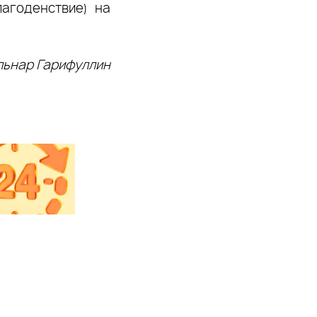
агоденствие) на
льнар Гарифуллин