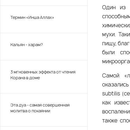
Один из 
способным
Термин «Инша Аллах»
химически
мухи. Так
пищу, бла
Кальян - харам?
были спо
микроорга
3 мгновенных эффекта от чтения
Самой «л
Корана в доме
оказались
subtilis (
как изве
Эта дуа - самая совершенная
молитва о покаянии
воспалени
также спо