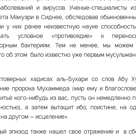
аболеваний и вирусов. Ученые-специалисты из
ета Макуэри в Сиднее, обследовав обыкновенн
и у них ранее неизвестную науке способность
ывать условное «противоядие» к перен
ворным бактериям. Тем не менее, мы можем
что об этом было известно уже первым мусульман
стоверных хадисах аль-Бухари со слов Абу Х
ние пророка Мухаммеда (мир ему и благослове
итьё кого-нибудь из вас, пусть он немедленно п
ностью), а затем вытащит ибо, поистине, на 
 на другом — исцеление».
ый эпизод также нашел свое отражение и в сб