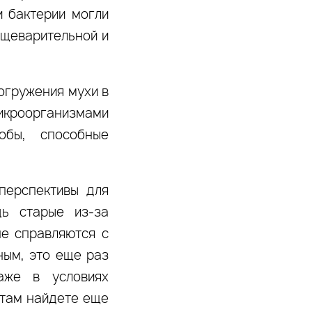
и бактерии могли
ищеварительной и
погружения мухи в
микроорганизмами
обы, способные
перспективы для
дь старые из-за
не справляются с
ным, это еще раз
аже в условиях
 там найдете еще