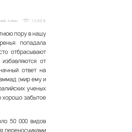
ния: 4 мин
12909
етнюю пору в нашу
ренья попадала
сто отбрасывают
 избавляются от
начный ответ на
хаммад (мир ему и
ралийских ученых
о хорошо забытое
ло 50 000 видов
ся переносчиками