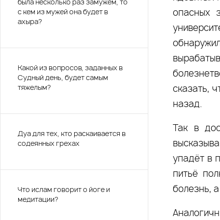
была несколько раз замужем, то
опасных з
с кем из мужей она будет в
ахыра?
университ
обнаружил
вырабат
Какой из вопросов, заданных в
болезнет
Судный день, будет самым
тяжелым?
сказать, 
назад.
Так в до
Дуа для тех, кто раскаивается в
высказыва
содеянных грехах
упадёт в п
питьё пол
болезнь, а
Что ислам говорит о йоге и
медитации?
Аналогичн