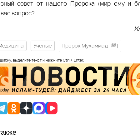
зный совет от нашего Пророка (мир ему и бл
вас вопрос?
И
Медицина
Ученые
Пророк Мухаммад (ﷺ)
шибку, выделите текст и нажмите Ctrl + Enter.
также