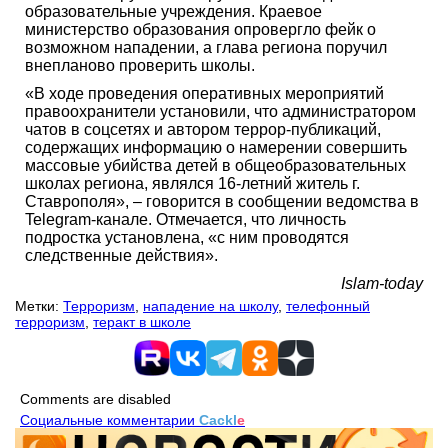
образовательные учреждения. Краевое
министерство образования опровергло фейк о
возможном нападении, а глава региона поручил
внепланово проверить школы.
«В ходе проведения оперативных мероприятий
правоохранители установили, что администратором
чатов в соцсетях и автором террор-публикаций,
содержащих информацию о намерении совершить
массовые убийства детей в общеобразовательных
школах региона, являлся 16-летний житель г.
Ставрополя», – говорится в сообщении ведомства в
Telegram-канале. Отмечается, что личность
подростка установлена, «с ним проводятся
следственные действия».
Islam-today
Метки:
Терроризм
,
нападение на школу
,
телефонный
терроризм
,
теракт в школе
Comments are disabled
Социальные комментарии
Cackl
e