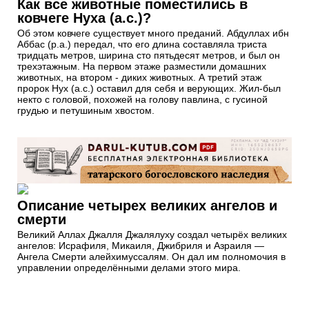
Как все животные поместились в
ковчеге Нуха (а.с.)?
Об этом ковчеге существует много преданий. Абдуллах ибн
Аббас (р.а.) передал, что его длина составляла триста
тридцать метров, ширина сто пятьдесят метров, и был он
трехэтажным. На первом этаже разместили домашних
животных, на втором - диких животных. А третий этаж
пророк Нух (а.с.) оставил для себя и верующих. Жил-был
некто с головой, похожей на голову павлина, с гусиной
грудью и петушиным хвостом.
Описание четырех великих ангелов и
смерти
​Великий Аллах Джалля Джалялуху​ создал четырёх великих
ангелов: Исрафиля, Микаиля, Джибриля и Азраиля —​
Ангела Смерти алейхимуссалям. Он дал им полномочия в
управлении​ определёнными делами этого мира.