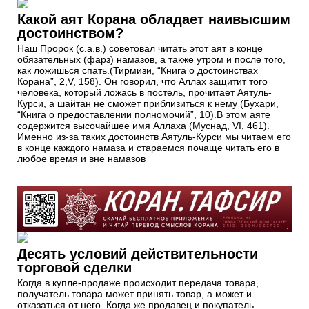
Какой аят Корана обладает наивысшим
достоинством?
Наш Пророк (с.а.в.) советовал читать этот аят в конце
обязательных (фарз) намазов, а также утром и после того,
как ложишься спать.(Тирмизи, “Книга о достоинствах
Корана”, 2,V, 158). Он говорил, что Аллах защитит того
человека, который ложась в постель, прочитает Аятуль-
Курси, а шайтан не сможет приблизиться к нему (Бухари,
“Книга о предоставлении полномочий”, 10).В этом аяте
содержится высочайшее имя Аллаха (Муснад, VI, 461).
Именно из-за таких достоинств Аятуль-Курси мы читаем его
в конце каждого намаза и стараемся почаще читать его в
любое время и вне намазов
Десять условий действительности
торговой сделки
Когда в купле-продаже происходит передача товара,
получатель товара может принять товар, а может и
отказаться от него. Когда же продавец и покупатель