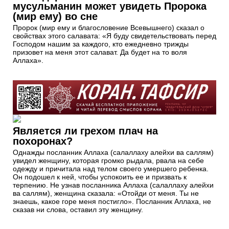
мусульманин может увидеть Пророка
(мир ему) во сне
Пророк (мир ему и благословение Всевышнего) сказал о
свойствах этого caлaвaтa: «Я буду свидетельствовать перед
Господом нашим за каждого, кто ежедневно трижды
призовет на меня этот салават. Да будет на то воля
Аллаха».
Является ли грехом плач на
похоронах?
Однажды посланник Аллаха (салаллаху алейхи ва саллям)
увидел женщину, которая громко рыдала, рвала на себе
одежду и причитала над телом своего умершего ребенка.
Он подошел к ней, чтобы успокоить ее и призвать к
терпению. Не узнав посланника Аллаха (салаллаху алейхи
ва саллям), женщина сказала: «Отойди от меня. Ты не
знаешь, какое горе меня постигло». Посланник Аллаха, не
сказав ни слова, оставил эту женщину.