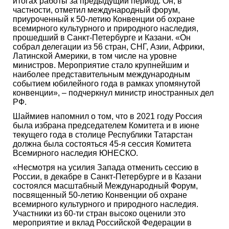
итогах работы за предыдущий период. Он, в
частности, отметил международный форум,
приуроченный к 50-летию Конвенции об охране
всемирного культурного и природного наследия,
прошедший в Санкт-Петербурге и Казани. «Он
собрал делегации из 56 стран, СНГ, Азии, Африки,
Латинской Америки, в том числе на уровне
министров. Мероприятие стало крупнейшим и
наиболее представительным международным
событием юбилейного года в рамках упомянутой
конвенции», – подчеркнул министр иностранных дел
РФ.
Шаймиев напомнил о том, что в 2021 году Россия
была избрана председателем Комитета и в июне
текущего года в столице Республики Татарстан
должна была состояться 45-я сессия Комитета
Всемирного наследия ЮНЕСКО.
«Несмотря на усилия Запада отменить сессию в
России, в декабре в Санкт-Петербурге и в Казани
состоялся масштабный Международный Форум,
посвященный 50-летию Конвенции об охране
всемирного культурного и природного наследия.
Участники из 60-ти стран высоко оценили это
мероприятие и вклад Российской Федерации в