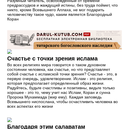
Разумный читатель, освобожденный от бремени
предрассудков и жаждущий истины, без труда поймет, что
никто, кроме Всевышнего Аллаха, не мог подарить
человечеству такое чудо, каким является Благородный
Коран
Счастье с точки зрения ислама
Во всех религиях мира говорится о таком духовном
состоянии человека, как счастье, но что представляет
собой счастье с исламской точки зрения? Счастье - это, в
первую очередь, удовлетворение. Ислам - это религия,
которая предполагает определенный образ жизни.
Радуйтесь, будьте счастливы и позитивны, видьте только
хорошее - это то, чему учит нас Ислам, Коран и сунна
Пророка Мухаммада (мир ему). Каждая заповедь
Всевышнего ниспослана, чтобы осчастливить человека во
всех аспектах его жизни
Благодаря этим салаватам