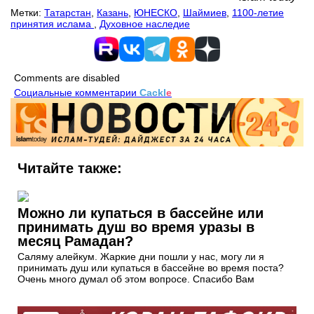
Метки:
Татарстан
,
Казань
,
ЮНЕСКО
,
Шаймиев
,
1100-летие
принятия ислама
,
Духовное наследие
Comments are disabled
Социальные комментарии
Cackl
e
Читайте также:
Можно ли купаться в бассейне или
принимать душ во время уразы в
месяц Рамадан?
Саляму алейкум. Жаркие дни пошли у нас, могу ли я
принимать душ или купаться в бассейне во время поста?
Очень много думал об этом вопросе. Спасибо Вам