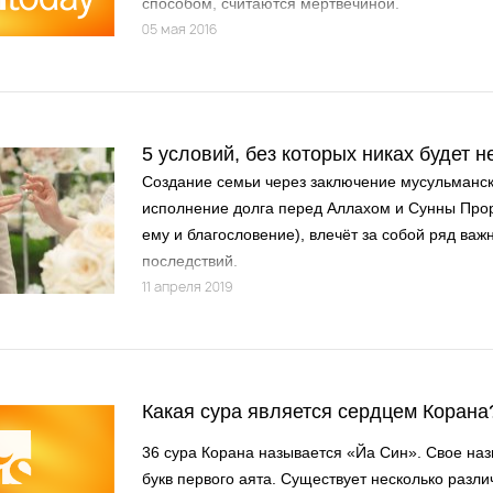
способом, считаются мертвечиной.
05 мая 2016
5 условий, без которых никах будет 
Создание семьи через заключение мусульманско
исполнение долга перед Аллахом и Сунны Про
ему и благословение), влечёт за собой ряд ва
последствий.
11 апреля 2019
Какая сура является сердцем Корана
36 сура Корана называется «Йа Син». Свое наз
букв первого аята. Существует несколько разл