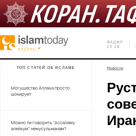
ФАДЖР
23:29
КАЗАНЬ
ТОП СТАТЕЙ ОБ ИСЛАМЕ
Новости
Рус
Могущество Аллаха просто
шокирует
сов
Ира
Можно ли говорить "Ассаламу
алейкум" немусульманам?