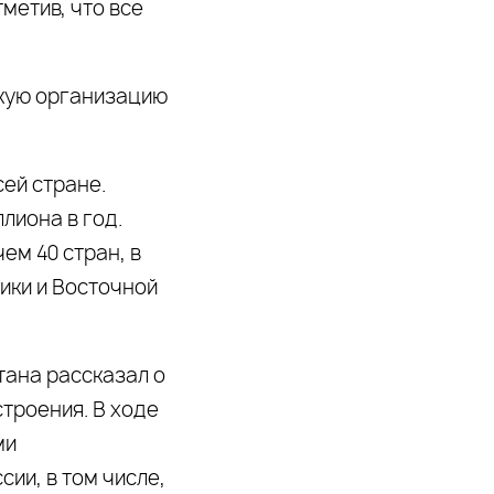
метив, что все
окую организацию
ей стране.
лиона в год.
ем 40 стран, в
ики и Восточной
тана рассказал о
троения. В ходе
ми
ии, в том числе,