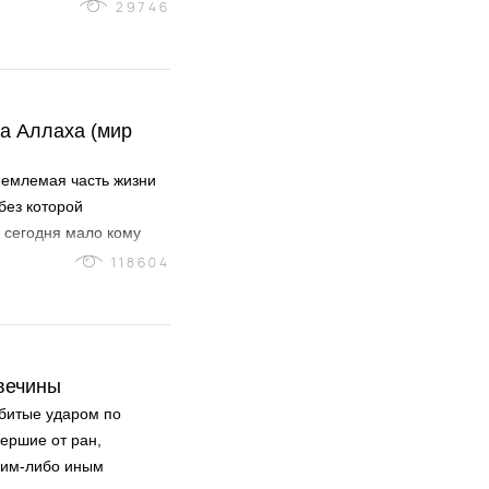
29746
а Аллаха (мир
тъемлемая часть жизни
без которой
 сегодня мало кому
тий мусульмане, следуя
118604
ение Аллаха),
и.
вечины
битые ударом по
мершие от ран,
ким-либо иным