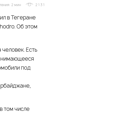
тения: 2 мин
2131
ил в Тегеране
hodro. Об этом
 человек. Есть
занимающееся
омобили под
ербайджане,
в том числе