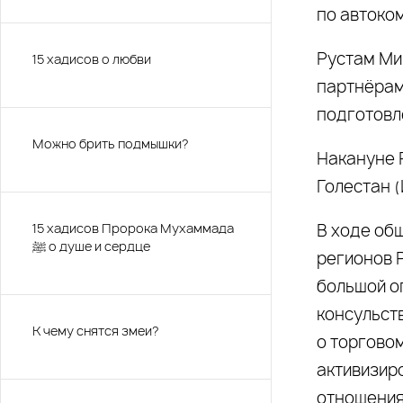
по автоко
Рустам Ми
15 хадисов о любви
партнёрам
подготовл
Можно брить подмышки?
Накануне 
Голестан 
15 хадисов Пророка Мухаммада
В ходе об
ﷺ о душе и сердце
регионов 
большой о
консульст
К чему снятся змеи?
о торгово
активизиро
отношения