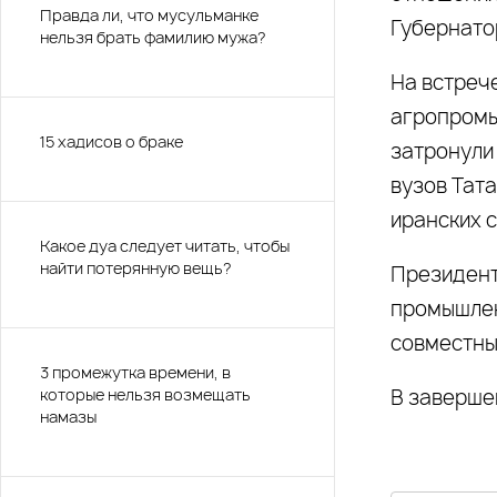
Правда ли, что мусульманке
Губернато
нельзя брать фамилию мужа?
На встреч
агропромы
15 хадисов о браке
затронули
вузов Тата
иранских с
Какое дуа следует читать, чтобы
найти потерянную вещь?
Президент
промышлен
совместны
3 промежутка времени, в
которые нельзя возмещать
В заверше
намазы