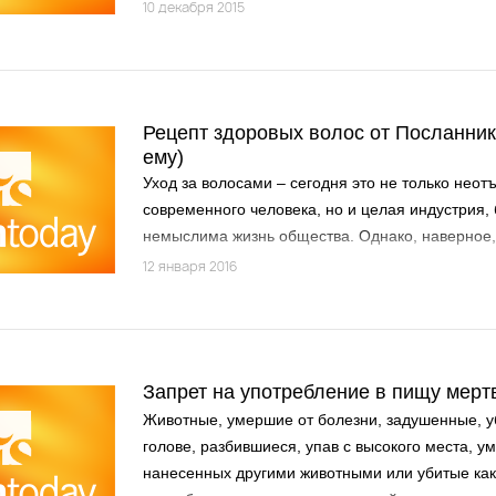
10 декабря 2015
Рецепт здоровых волос от Посланник
ему)
Уход за волосами – сегодня это не только нео
современного человека, но и целая индустрия, 
немыслима жизнь общества. Однако, наверное,
известно, что на протяжении пятнадцати столе
12 января 2016
сунне Посланника Аллаха (мир ему и благослов
трепетно относятся к вопросу ухода за волосам
Запрет на употребление в пищу мерт
Животные, умершие от болезни, задушенные, у
голове, разбившиеся, упав с высокого места, у
нанесенных другими животными или убитые ка