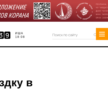
ИША
18:08
здку в