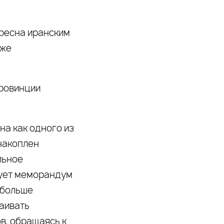
ересна иранским
уже
Провинции
на как одного из
накоплен
льное
вует меморандум
 больше
раивать
в, обращаясь к