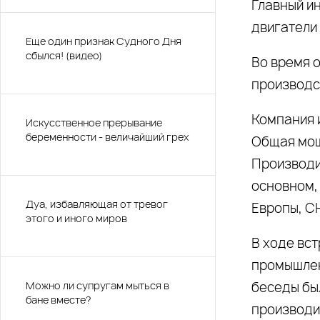
Главный и
двигатели
Еще один признак Судного Дня
сбылся! (видео)
Во время 
производс
Компания 
Искусственное прерывание
беременности - величайший грех
Общая мощ
Производит
основном,
Дуа, избавляющая от тревог
Европы, СН
этого и иного миров
В ходе вс
промышлен
Можно ли супругам мыться в
беседы бы
бане вместе?
производит