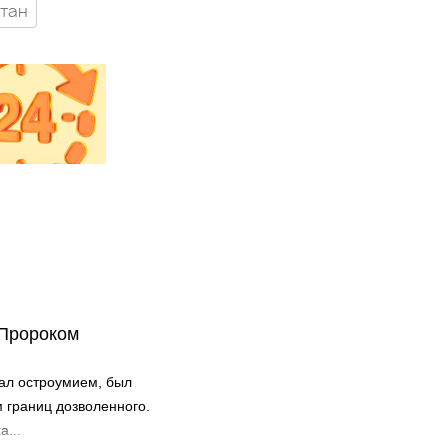
стан
 Пророком
ал остроумием, был
м границ дозволенного.
...