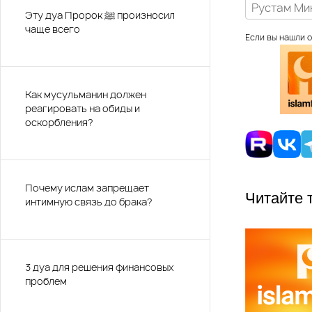
Рустам Ми
Эту дуа Пророк ﷺ произносил
чаще всего
Если вы нашли о
Как мусульманин должен
реагировать на обиды и
оскорбления?
Почему ислам запрещает
Читайте 
интимную связь до брака?
3 дуа для решения финансовых
проблем