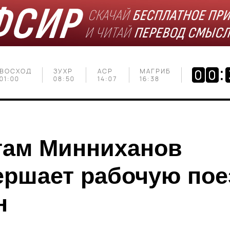
ВОСХОД
ЗУХР
АСР
МАГРИБ
01:00
08:50
14:07
16:38
там Минниханов
ершает рабочую пое
н