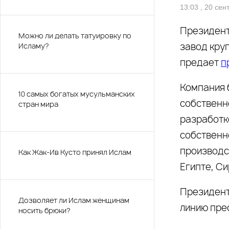
13:03 , 20 се
Президент
Можно ли делать татуировку по
завод кру
Исламу?
предает
п
Компания б
10 самых богатых мусульманских
собственн
стран мира
разработк
собственн
производс
Как Жак-Ив Кусто принял Ислам
Египте, Си
Президент
Дозволяет ли Ислам женщинам
линию пре
носить брюки?