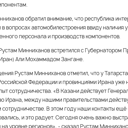
мпонентам.
нниханов обратил внимание, что республика инт
 в вопросах автомобилестроения ввиду наличия 
енного персонала и производств компонентов.
Рустам Минниханов встретился с Губернатором 
(Иран) Али Мохаммадом Зангане.
щения Рустам Минниханов отметил, что у Татарста
Российской Федерации и провинциями Ирана уже 
пыт сотрудничества. «В Казани действует Генера
во Ирана, между нашими правительствами дейст
м сотрудничестве. В этом году наши контакты ещё
вались, и это радует. Сегодня очень важно выст
 на уровне регионов», - сказал Рустам Миннихано