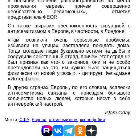
в большей степени распространяются на места
проживания евреев, причем совершенно
необязательно религиозных», - отметил
представитель ФЕОР.
Он также выразил обеспокоенность ситуацией с
антисемитизмом в Европе, в частности, в Лондоне.
«Там возникли очень серьезные проблемы:
избивали на улицах, заставляли покидать дома.
Тогда молодые люди буквально встали на дыбы и
соорудили собственный отряд, причём этот отряд не
был признан как что-то законное, они и не особо
претендовали на это, им нужно было защищаться
физически от новой угрозы», - цитирует Фельдмана
«Интерфакс».
В других странах Европы, по его словам, всплески
антисемитизма связаны с приездом большого
количества новых людей, которые несут в себе
антиеврейский настрой.
Islam-today
Метки:
США
,
Европа
,
антисемитизм
,
ксенофобия