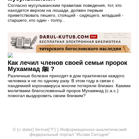
Согласно мусульманским правилам поведения, тот, кто
находится верхом на лошади, должен первым
приветствовать пешего, стоящий - сидящего, младший -
старшего, кто один - толпу...
Как лечил членов своей семьи пророк
Мухаммад ﷺ ?
Различные болезни приходят в дом практически каждого
человека и не по одному разу. В этом году в связи с
пандемией коронавируса многие потеряли близких. Какими
молитвами благословенный пророк Мухаммад (с.а.с.)
помогал выздороветь своим близким?
© {= date().format('Y') } Информационно-аналитический
федеральный портал "Ислам Сегодня"