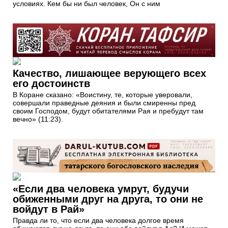
условиях. Кем бы ни был человек, Он с ним
Качество, лишающее верующего всех
его достоинств
В Коране сказано: «Воистину, те, которые уверовали,
совершали праведные деяния и были смиренны пред
своим Господом, будут обитателями Рая и пребудут там
вечно» (11:23).
«Если два человека умрут, будучи
обиженными друг на друга, то они не
войдут в Рай»
Правда ли то, что если два человека долгое время