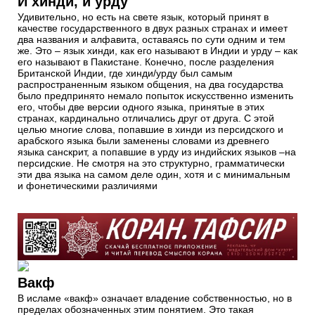
И хинди, и урду
Удивительно, но есть на свете язык, который принят в
качестве государственного в двух разных странах и имеет
два названия и алфавита, оставаясь по сути одним и тем
же. Это – язык хинди, как его называют в Индии и урду – как
его называют в Пакистане. Конечно, после разделения
Британской Индии, где хинди/урду был самым
распространенным языком общения, на два государства
было предпринято немало попыток искусственно изменить
его, чтобы две версии одного языка, принятые в этих
странах, кардинально отличались друг от друга. С этой
целью многие слова, попавшие в хинди из персидского и
арабского языка были заменены словами из древнего
языка санскрит, а попавшие в урду из индийских языков –на
персидские. Не смотря на это структурно, грамматически
эти два языка на самом деле один, хотя и с минимальным
и фонетическими различиями
Вакф
В исламе «вакф» означает владение собственностью, но в
пределах обозначенных этим понятием. Это такая