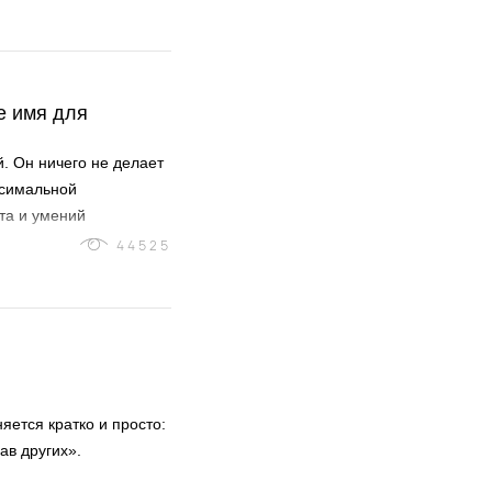
е имя для
. Он ничего не делает
ксимальной
ыта и умений
 для окружающих.
44525
яется кратко и просто:
ав других».