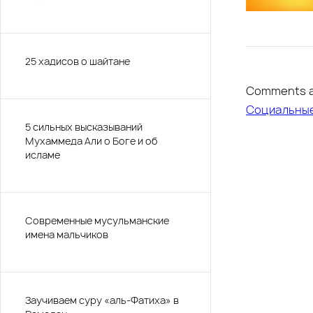
25 хадисов о шайтане
Comments a
Социальны
5 сильных высказываний
Мухаммеда Али о Боге и об
исламе
Современные мусульманские
имена мальчиков
Заучиваем суру «аль-Фатиха» в