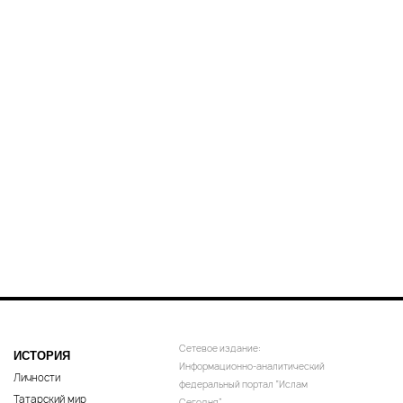
Сетевое издание:
ИСТОРИЯ
Информационно-аналитический
Личности
федеральный портал “Ислам
Татарский мир
Сегодня”.