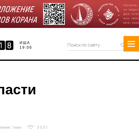
ИША
19:06
ласти
ения: 1 мин
3551