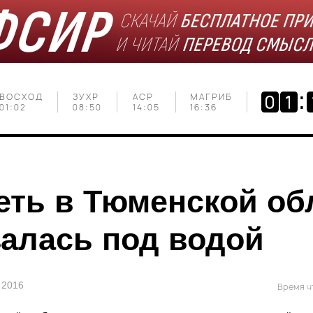
ВОСХОД
ЗУХР
АСР
МАГРИБ
01:02
08:50
14:05
16:36
еть в Тюменской об
залась под водой
 2016
Время чт