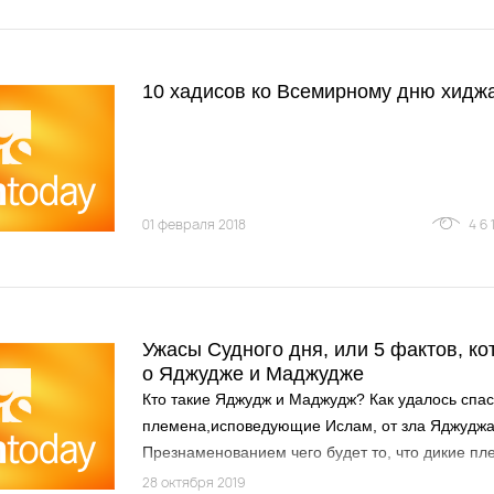
10 хадисов ко Всемирному дню хидж
01 февраля 2018
46
Ужасы Судного дня, или 5 фактов, ко
о Яджудже и Маджудже
Кто такие Яджудж и Маджудж? Как удалось спас
племена,исповедующие Ислам, от зла Яджудж
Презнаменованием чего будет то, что дикие пл
свободу?
28 октября 2019