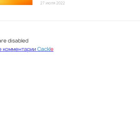
27 июля 2022
re disabled
е комментарии
Cackl
e