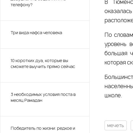
В Тюменс
телефону?
оказалась
расположе
Три вида нафса человека
По словам
уровень в
большая ч
10 коротких дуа, которые вы
которая с
сможете выучить прямо сейчас
Большинст
населенны
3 необходимых условия поста в
школе.
месяц Рамадан
мечеть
Победитель по жизни: редкое и