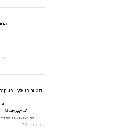
аба
176
торые нужно знать
ти
а и Маджуджа?
емена вырвутся на
38605