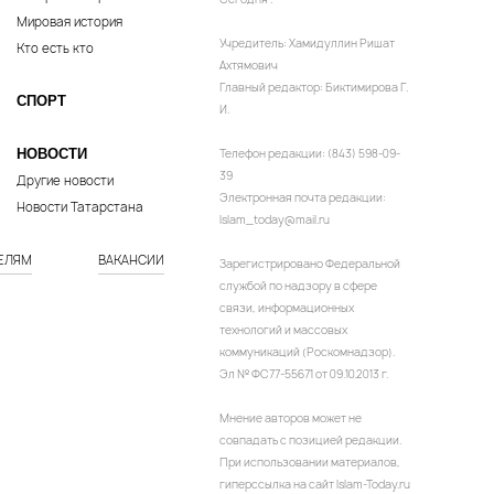
Мировая история
Учредитель: Хамидуллин Ришат
Кто есть кто
Ахтямович
Главный редактор: Биктимирова Г.
СПОРТ
И.
НОВОСТИ
Телефон редакции: (843) 598-09-
39
Другие новости
Электронная почта редакции:
Новости Татарстана
Islam_today@mail.ru
ЕЛЯМ
ВАКАНСИИ
Зарегистрировано Федеральной
службой по надзору в сфере
связи, информационных
технологий и массовых
коммуникаций (Роскомнадзор).
Эл № ФС77-55671 от 09.10.2013 г.
Мнение авторов может не
совпадать с позицией редакции.
При использовании материалов,
гиперссылка на сайт Islam-Today.ru