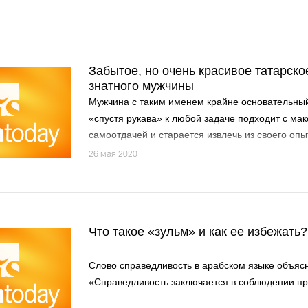
Забытое, но очень красивое татарско
знатного мужчины
Мужчина с таким именем крайне основательный
«спустя рукава» к любой задаче подходит с ма
самоотдачей и старается извлечь из своего оп
максимальную пользу не только для себя, но и
26 мая 2020
Что такое «зульм» и как ее избежать?
Слово справедливость в арабском языке объясн
«Справедливость заключается в соблюдении пр