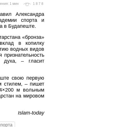
ения: 1 мин
1878
равил Александра
кадемии спорта и
а в Будапеште.
тарстана «бронза»
вклад в копилку
итию водных видов
я признательность
 духа, – гласит
еште свою первую
 стилем, – пишет
 4×200 м вольным
арстан на мировом
Islam-today
спорта