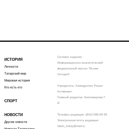
Сетевое издание:
ИСТОРИЯ
Информационно-аналитический
Личности
федеральный портал “Ислам
Татарский мир
Сегодня”.
Мировая история
Учредитель: Хамидуллин Ришат
Кто есть кто
Ахтямович
Главный редактор: Биктимирова Г.
СПОРТ
И.
НОВОСТИ
Телефон редакции: (843) 598-09-39
Электронная почта редакции:
Другие новости
Islam_today@mail.ru
Новости Татарстана