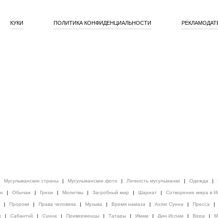
КУКИ
ПОЛИТИКА КОНФИДЕНЦИАЛЬНОСТИ
РЕКЛАМОДАТ
|
Мусульманские страны
|
Мусульманские фото
|
Личность мусульманки
|
Одежда
|
ен
|
Обычаи
|
Грехи
|
Молитвы
|
Загробный мир
|
Шариат
|
Сотворение мира в И
|
Пророки
|
Права человека
|
Музыка
|
Время намаза
|
Ахлю Сунна
|
Пресса
|
и
|
Сабантуй
|
Сунна
|
Приверженцы
|
Татары
|
Имам
|
Дин Ислам
|
Вера
|
М