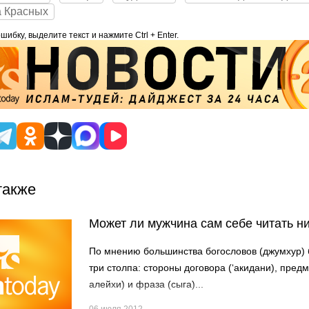
а Красных
ибку, выделите текст и нажмите Ctrl + Enter.
также
Может ли мужчина сам себе читать н
По мнению большинства богословов (джумхур) 
три столпа: стороны договора (‘акидани), предм
алейхи) и фраза (сыга)...