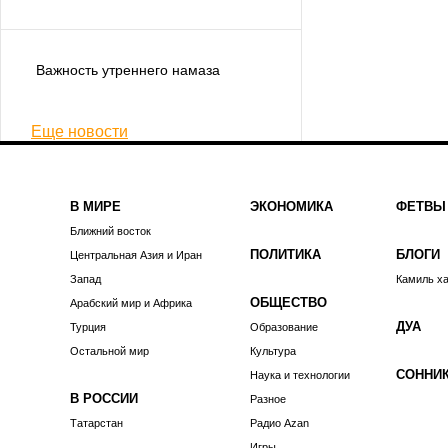
Важность утреннего намаза
Еще новости
В МИРЕ
ЭКОНОМИКА
ФЕТВЫ
Ближний восток
ПОЛИТИКА
БЛОГИ
Центральная Азия и Иран
Запад
Камиль х
ОБЩЕСТВО
Арабский мир и Африка
ДУА
Турция
Образование
Остальной мир
Культура
СОННИ
Наука и технологии
В РОССИИ
Разное
Татарстан
Радио Azan
Игры