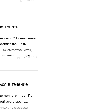
45824
зан знать
чество». У Всевышнего
оличество. Есть
 14 сыфатов. Итак,
, которыми описан
218452
ть, и здравый рассудок
ность (Аль-Кыдам). У
здан. Все, что имеет
ворен и безначален.
е является пост. По
ней этого месяца
Аллаха (салаллаху