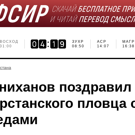
ВОСХОД
ЗУХР
АСР
МАГР
01:00
08:50
14:07
16:38
рстана
ниханов поздравил
арстанского пловца 
едами