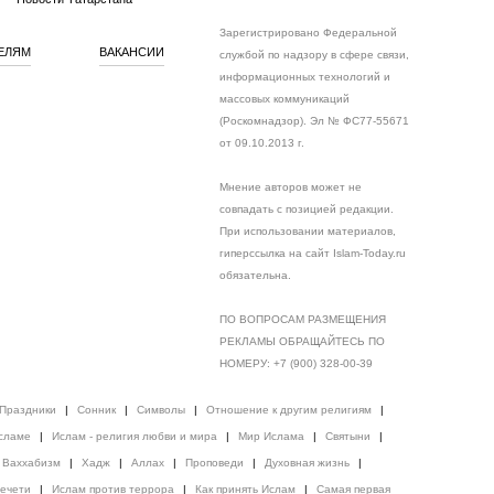
Зарегистрировано Федеральной
ЕЛЯМ
ВАКАНСИИ
службой по надзору в сфере связи,
информационных технологий и
массовых коммуникаций
(Роскомнадзор). Эл № ФС77-55671
от 09.10.2013 г.
Мнение авторов может не
совпадать с позицией редакции.
При использовании материалов,
гиперссылка на сайт Islam-Today.ru
обязательна.
ПО ВОПРОСАМ РАЗМЕЩЕНИЯ
РЕКЛАМЫ ОБРАЩАЙТЕСЬ ПО
НОМЕРУ: +7 (900) 328-00-39
Праздники
|
Сонник
|
Символы
|
Отношение к другим религиям
|
сламе
|
Ислам - религия любви и мира
|
Мир Ислама
|
Святыни
|
Ваххабизм
|
Хадж
|
Аллах
|
Проповеди
|
Духовная жизнь
|
ечети
|
Ислам против террора
|
Как принять Ислам
|
Самая первая