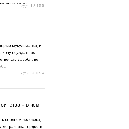
 который хотел
18455
оторые мусульманки, и
е хочу осуждать их,
отвечать за себя, во
аба
36054
тоинства – в чем
ть сердцем человека,
м же разница гордости