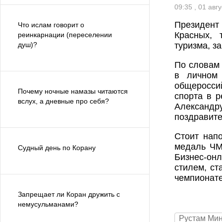
09:35 , 01 авг
Президент
Что ислам говорит о
Красных, 
реинкарнации (переселении
душ)?
туризма, з
По словам 
в личном
общероссий
Почему ночные намазы читаются
спорта в р
вслух, а дневные про себя?
Александ
поздравите
Стоит нап
медаль ЧМ
Судный день по Корану
Бизнес-он
стилем, с
чемпионате
Запрещает ли Коран дружить с
немусульманами?
Рустам Ми