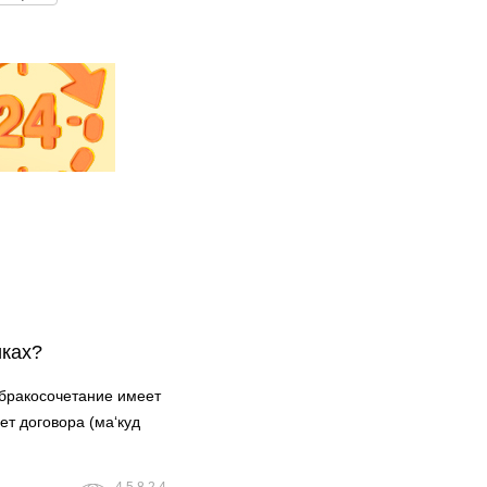
иках?
бракосочетание имеет
ет договора (ма‘куд