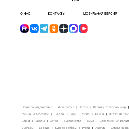
О НАС
КОНТАКТЫ
МОБИЛЬНАЯ ВЕРСИЯ
Социальная доктрина
|
Интерактив
|
Тесты
|
Ислам и татарский мир
Женщина в Исламе
|
Любовь
|
Муж
|
Жена
|
Семья
|
Значение им
Стихи
|
Школы
|
Этика
|
Духовенство
|
Умма
|
Современный Ислам
Булгары
|
Борода
|
Курбан-байрам
|
Гурии
|
Халяль
|
Смысл жизн