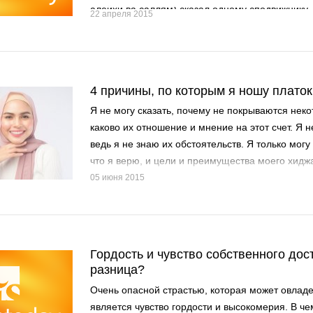
алейхи ва саллям) сказал одному сподвижнику,
22 апреля 2015
соблюдать в этом месяце непрерывный пост...
4 причины, по которым я ношу платок
Я не могу сказать, почему не покрываются нек
каково их отношение и мнение на этот счет. Я н
ведь я не знаю их обстоятельств. Я только могу 
что я верю, и цели и преимущества моего хидж
05 июня 2015
Гордость и чувство собственного дос
разница?
Очень опасной страстью, которая может овладе
является чувство гордости и высокомерия. В че