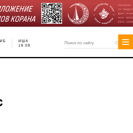
ИБ
ИША
18:08
с