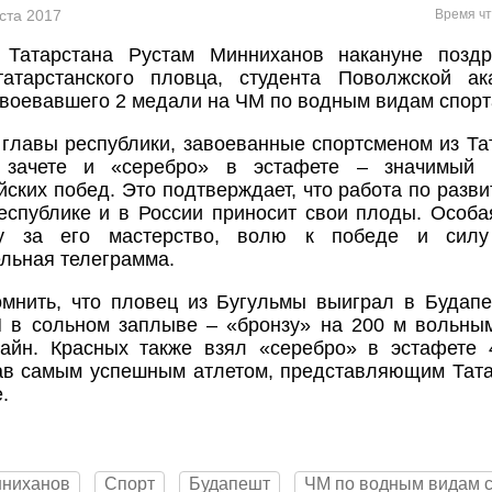
уста 2017
Время чт
 Татарстана Рустам Минниханов накануне позд
татарстанского пловца, студента Поволжской а
авоевавшего 2 медали на ЧМ по водным видам спорт
главы республики, завоеванные спортсменом из Та
 зачете и «серебро» в эстафете – значимый 
ских побед. Это подтверждает, что работа по разв
еспублике и в России приносит свои плоды. Особа
ру за его мастерство, волю к победе и силу
льная телеграмма.
омнить, что пловец из Бугульмы выиграл в Будап
 в сольном заплыве – «бронзу» на 200 м вольным
лайн. Красных также взял «серебро» в эстафете
тав самым успешным атлетом, представляющим Тат
.
нниханов
Спорт
Будапешт
ЧМ по водным видам 