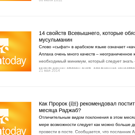
06 июля 2012
14 свойств Всевышнего, которые обя
мусульманин
Слово «сыфат» в арабском языке означает «ка
Аллаха очень много качеств – неограниченное к
необходимый минимум, который следует знать –
мусульманин обязан знать следующие качества
21 мая 2014
Аллах: 1.Существование (Аль-Вуджуд). Аллах ес
не может представить, что Его нет. 2.Безначаль
Аллаха нет начала, Он не был рожден, Он не со
начало, должно иметь Создателя. Аллах не сот
Как Пророк (ﷺ) рекомендовал поститься в течение
месяца Раджаб?
Отличительным видом поклонения в этом месяц
мере возможности следует как можно больше д
провести в посте. Сообщается, что посланник 