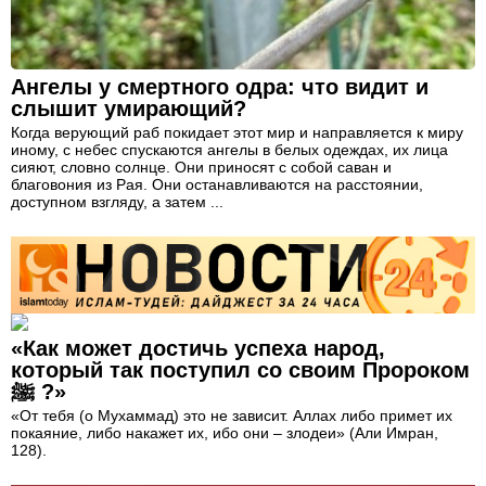
Ангелы у смертного одра: что видит и
слышит умирающий?
Когда верующий раб покидает этот мир и направляется к миру
иному, с небес спускаются ангелы в белых одеждах, их лица
сияют, словно солнце. Они приносят с собой саван и
благовония из Рая. Они останавливаются на расстоянии,
доступном взгляду, а затем ...
«Как может достичь успеха народ,
который так поступил со своим Пророком
ﷺ ?»
«От тебя (о Мухаммад) это не зависит. Аллах либо примет их
покаяние, либо накажет их, ибо они – злодеи» (Али Имран,
128).