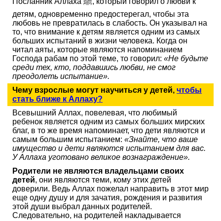
Посланник Аллаха ﷺ, который говорил о любви к
детям, одновременно предостерегал, чтобы эта
любовь не превратилась в слабость. Он указывал на
то, что внимание к детям является одним из самых
больших испытаний в жизни человека. Когда он
читал аяты, которые являются напоминанием
Господа рабам по этой теме, то говорил:
«Не будьте
среди тех, кто, поддавшись любви, не смог
преодолеть испытание».
Чему взрослые могут научиться у детей,
чтобы
стать ближе к Аллаху?
Всевышний Аллах, повелевая, что любимый
ребенок является одним из самых больших мирских
благ, в то же время напоминает, что дети являются и
самым большим испытанием:
«Знайте, что ваше
имущество и дети являются испытанием для вас.
У Аллаха уготовано великое вознаграждение».
Родители не являются владельцами своих
детей
, они являются теми, кому этих детей
доверили. Ведь Аллах пожелал направить в этот мир
еще одну душу и для зачатия, рождения и развития
этой души выбрал данных родителей.
Следовательно, на родителей накладывается