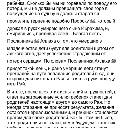
ребенка. Сколько бы мы ни горевали по поводу его
потери, мы не должны превращать свое горе в
возмущение на судьбу и должны стараться
проявлять терпение подобно Пророку ﷺ, который
держал в руках умирающего сына Ибрахима, и,
смирившись, проливал слезы. Благая весть
Посланника ﷺ Аллаха о том, что умершие в
младенчестве дети будут для родителей щитом от
адского огня, дает успокоение страдающим от
потери сердцам. По словам Посланника Аллаха ﷺ
придет такой день, и рано умершие дети станут
преградой на пути попадания родителей в Ад, они
откроют для них врата Рая, и, взяв за руки, поведут
их в Рай.
В итоге, после всех этих испытаний и трудностей, в
ответ на затраченные усилия ребенок станет для
родителей настоящим другом до самого Рая. Но
иногда старания не приносят результата, желания
остаются нереализованными, и ребенок становится
врагом для своих родителей. Как бы там ни было,
хотя родители и не знают, кем в будущем станет их
ребенок, они должны с честью выполнять свои