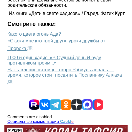
родительские обязанности.
Из книги «Дети в свете хадисов» / Гл.ред. Фатих Курт
Смотрите также:
Какого цвета огонь Ада?
«Скажи мне кто твой друг»: уроки дружбы от
Пророка ﷺ
1000 и один хадис: «В Судный день Я буду
противником троим...»
Наставление пятницы: скоро Рабиуль-авваль —
время, которое стоит посвятить Посланнику Аллаха
ﷺ
Comments are disabled
Социальные комментарии
Cackl
e