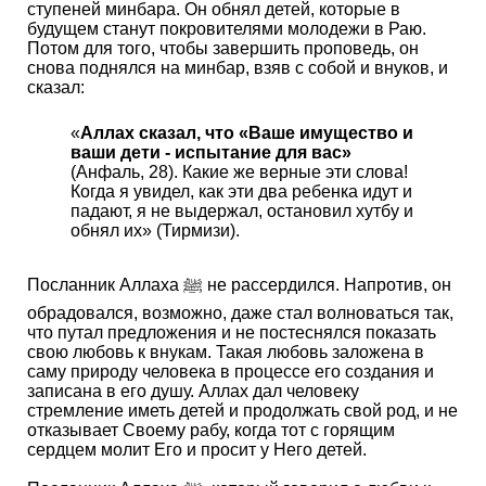
ступеней минбара. Он обнял детей, которые в
будущем станут покровителями молодежи в Раю.
Потом для того, чтобы завершить проповедь, он
снова поднялся на минбар, взяв с собой и внуков, и
сказал:
«
Аллах сказал, что «Ваше имущество и
ваши дети - испытание для вас»
(Анфаль, 28). Какие же верные эти слова!
Когда я увидел, как эти два ребенка идут и
падают, я не выдержал, остановил хутбу и
обнял их» (Тирмизи).
Посланник Аллаха ﷺ не рассердился. Напротив, он
обрадовался, возможно, даже стал волноваться так,
что путал предложения и не постеснялся показать
свою любовь к внукам. Такая любовь заложена в
саму природу человека в процессе его создания и
записана в его душу. Аллах дал человеку
стремление иметь детей и продолжать свой род, и не
отказывает Своему рабу, когда тот с горящим
сердцем молит Его и просит у Него детей.