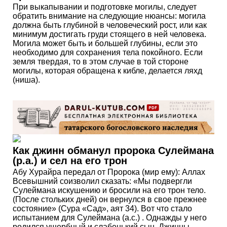
При выкапывании и подготовке могилы, следует
обратить внимание на следующие нюансы: могила
должна быть глубиной в человеческий рост, или как
минимум достигать груди стоящего в ней человека.
Могила может быть и большей глубины, если это
необходимо для сохранения тела покойного. Если
земля твердая, то в этом случае в той стороне
могилы, которая обращена к кибле, делается ляхд
(ниша).
Как джинн обманул пророка Сулеймана
(р.а.) и сел на его трон
Абу Хурайра передал от Пророка (мир ему): Аллах
Всевышний соизволил сказать: «Мы подвергли
Сулеймана искушению и бросили на его трон тело.
(После стольких дней) он вернулся в свое прежнее
состояние» (Сура «Сад», аят 34). Вот что стало
испытанием для Сулеймана (а.с.) . Однажды у него
родился ущербный и слабенький сын. Джинны