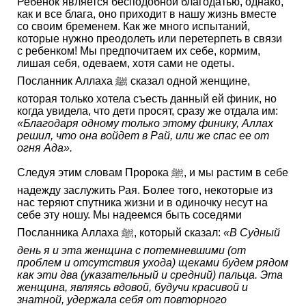
Ребенок является бесподобной благодатью, однако,
как и все блага, оно приходит в нашу жизнь вместе
со своим бременем. Как же много испытаний,
которые нужно преодолеть или перетерпеть в связи
с ребенком! Мы предпочитаем их себе, кормим,
лишая себя, одеваем, хотя сами не одеты.
Посланник Аллаха ﷺ сказал одной женщине,
которая только хотела съесть данный ей финик, но
когда увидела, что дети просят, сразу же отдала им:
«Благодаря одному только этому финику, Аллах
решил, что она войдет в Рай, или же спас ее от
огня Ада».
Следуя этим словам Пророка ﷺ, и мы растим в себе
надежду заслужить Рая. Более того, некоторые из
нас теряют спутника жизни и в одиночку несут на
себе эту ношу. Мы надеемся быть соседями
Посланника Аллаха ﷺ, который сказал:
«В Судный
день я и эта женщина с потемневшими (от
проблем и отсутствия ухода) щеками будем рядом
как эти два (указательный и средний) пальца. Эта
женщина, являясь вдовой, будучи красивой и
знатной, удержала себя от повторного