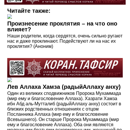
Читайте также:
Произнесение проклятия – на что оно
влияет?
Наши родители, когда сердятся, очень сильно ругают
нас и даже проклинают. Подействуют ли на нас их
проклятия? (Аноним)
Лев Аллаха Хамза (радыйАллаху анху)
Один из великих сподвижников Пророка Мухаммада
(мир ему и благословение Аллаха). Хазрати Хамза
ибн Абд аль-Мутталиб (радыйАллаху анху) состоит в
близких родственных отношениях с отцом
Посланника Аллаха (мир ему и благословение
Всевышнего). Он старше Пророка Мухаммада (мир
ему и благословение Аллаха). Оба они являются
молочными братьями вскормленными, женщиной по