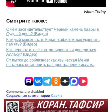
Islam-Today
Смотрите также:
О чём засвидетельствует Черный камень Каабы в
Судный день? (Видео)
Каждый может стать Коран-хафизом: как укрепить
память? (Видео)
Как перестать всё контролировать и довериться
Аллаху? (Видео)
От пыток до соблазнов: как языческая Мекка
пыталась остановить распространение ислама
Comments are disabled
Социальные комментарии
Cackl
e