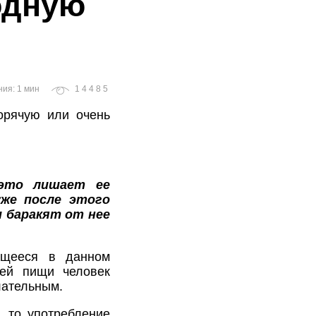
одную
ния: 1 мин
14485
орячую или очень
 это лишает ее
же после этого
и баракят от нее
ащееся в данном
чей пищи человек
лательным.
, то употребление