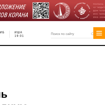
ИБ
ИША
19:01
нь