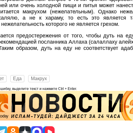
чей или очень холодной пищи и питья может нанест
читается макрухом (нежелательным). Однако неже
халялю, а не к хараму, то есть это является та
 нежелательность которого не является грехом.
ается предостережения от того, чтобы дуть на еду
рекомендацией посланника Аллаха (салаллаху алейхи
Таким образом, дуть на еду не соответствует ада
ет
Еда
Макрух
ибку, выделите текст и нажмите Ctrl + Enter.