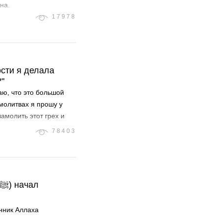
на.
17978
сти я делала
?"
аю, что это большой
 молитвах я прошу у
замолить этот грех и
78403
нник Аллаха