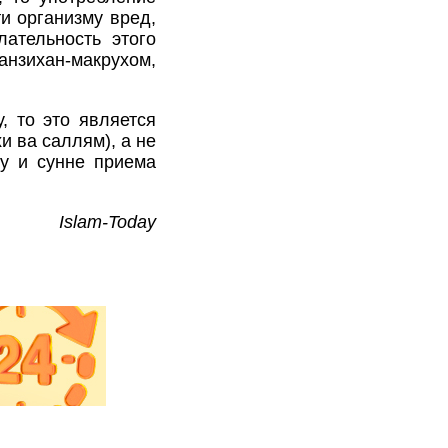
и организму вред,
лательность этого
нзихан-макрухом,
, то это является
 ва саллям), а не
бу и сунне приема
Islam-Today