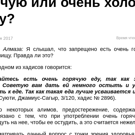
ячую или очень хол
у?
ля 2017
Время чте
 Алмаза:
Я слышал, что запрещено есть очень г
ищу. Правда ли это?
дном из хадисов говорится:
айтесь есть очень горячую еду, так как
. Советую вам дать ей немного остыть и у
ь к еде. Так как такая еда лучше усваивается 
(Суюти, Джамиус-Сагыр, 3/120, хадис № 2896).
 некоторых алимов, предостережение, содерж
вязано с тем, что при употреблении очень горя
уть на нее, чтобы ее остудить, а это считается неже
атривать данный вопрос с точки зрения здоровья