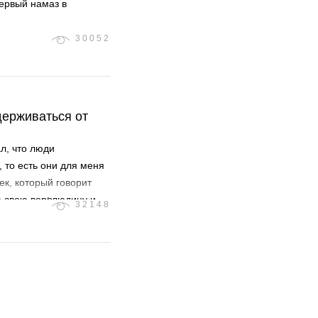
ервый намаз в
30052
ал, что люди
 то есть они для меня
ек, который говорит
на свою верблюдицу и
32148