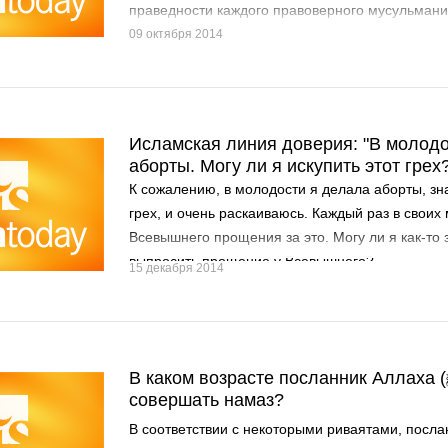
праведности каждого правоверного мусульмани
09 октября 2014
Исламская линия доверия: "В молодо
аборты. Могу ли я искупить этот грех
К сожалению, в молодости я делала аборты, зн
грех, и очень раскаиваюсь. Каждый раз в своих
Всевышнего прощения за это. Могу ли я как-то 
выпросить прощение у Всевышнего?
15 декабря 2014
В каком возрасте посланник Аллаха (ﷺ) начал
совершать намаз?
В соответствии с некоторыми риваятами, посла