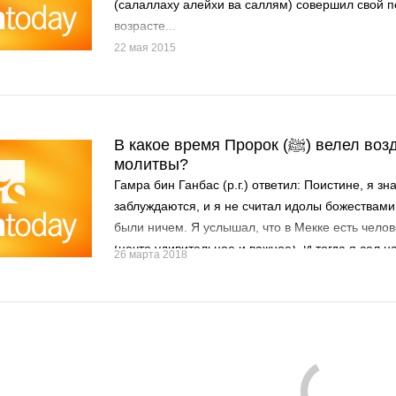
(салаллаху алейхи ва саллям) совершил свой п
возрасте...
22 мая 2015
В какое время Пророк (ﷺ) велел воздерживаться от
молитвы?
Гамра бин Ганбас (р.г.) ответил: Поистине, я зн
заблуждаются, и я не считал идолы божествами,
были ничем. Я услышал, что в Мекке есть челов
(нечто удивительное и важное). И тогда я сел 
26 марта 2018
приехал в Мекку.