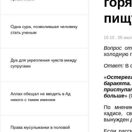
гор
пищ
Одна сура, позволившая человеку
стать ученым
10:10 , 05 ию
Вопрос от
холодную п
Дуа для укрепления чувств между
Ответ:
В о
супругами
«
Остерег
баракята
приступат
Аллах обещал не вводить в Ад
больше
» 
никого с таким именем
По мнению
хадисе, с
вынужден д
Права мусульманки в половой
Если рассм