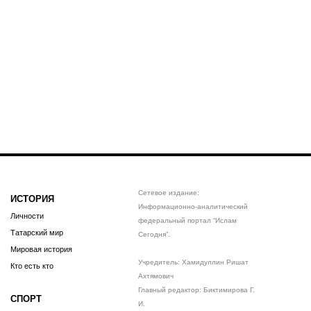
Сетевое издание:
ИСТОРИЯ
Информационно-аналитический
Личности
федеральный портал “Ислам
Татарский мир
Сегодня”.
Мировая история
Учредитель: Хамидуллин Ришат
Кто есть кто
Ахтямович
Главный редактор: Биктимирова Г.
СПОРТ
И.