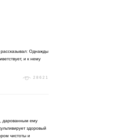
, рассказывал: Однажды
иветствует, и к нему
28621
а, дарованным ему
культивирует здоровый
ором чистоты и