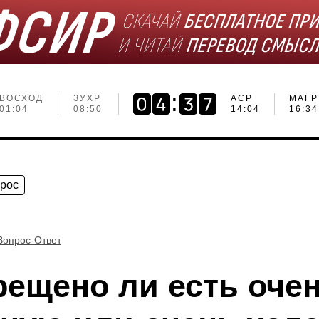
ВОСХОД
ЗУХР
АСР
МАГР
01:04
08:50
14:04
16:34
прос
Вопрос-Ответ
рещено ли есть оче