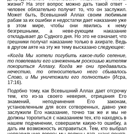
жизни? На этот вопрос можно дать такой ответ -
человек обязательно получит то, что он заслужил.
Может быть, Всевышний Аллах своим любимым
рабам за их ошибки и недостатки дает наказание уже
в этом мире, чтобы они явились к нему
безгрешными, а неве-рующим наказание
откладывает до Судного дня. Но это не означает, что
грешники получат наказание только в ахирате. Ведь
в другом аяте на эту же тему высказано следующее:
«Когда Мы хотели погубить какое-либо селение,
то повелевали его изнеженным роскошью жителям
покориться Аллаху. Когда же они предавались
нечестию, то относительно него сбывалось
Слово, и Мы уничтожали его полностью»
(Исра,
17:16).
Подобно тому, как Всевышний Аллах дает отсрочку
тем, кто из-за своего неверия, отрицания Его
знамений, неподчинения Его законам,
установленным для всех сотворенных, давно уже
заслужили Его наказание, точно так же и мы не
должны торопиться с наказанием тех, кто находясь в
нашем подчинении, совершили какую-то ошибку, а
дать им возможность исправиться. Тем, кто выбрал
неправильную дорогу, мы должны дать шанс понять