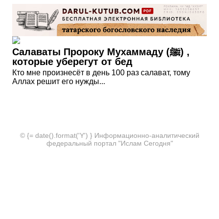
Салаваты Пророку Мухаммаду (ﷺ) ,
которые уберегут от бед
Кто мне произнесёт в день 100 раз салават, тому
Аллах решит его нужды...
© {= date().format('Y') } Информационно-аналитический
федеральный портал "Ислам Сегодня"