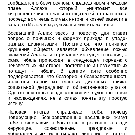
сообщается о безупречном, справедливом и мудром
плане Аллаха, который уничтожит все
хитросплетения и планы отрицателей, старающихся
посредством немыслимых интриг и козней завести в
западню Ислам и мусульман и лишить их силы.
Всевышний Аллах здесь в повестку дня ставит
вопрос о причинах и формах прихода в упадок
разных цивилизаций. Поясняется, что причиной
крушения обществ является объявление ложью
знамений Аллаха и отрицание их существования, а
сама гибель происходит в следующем порядке: с
неизвестных им сторон, постепенно и незаметно их
потащут к гибели. В данном аяте особенно
подчеркивается, что безверие и безнравственность
являются одной из главных духовных причин
социальной деградации и общественного упадка.
Однако некоторые люди, утонувшие в удовольствиях
и наслаждениях, не в силах понять эту простую
истину.
Человек иногда спрашивает себя, почему
неверующие, безнравственные насильники живут
себе припеваючи в богатстве и роскоши, а люди
верующие, совестливые, правдивые и
добродетельные испытывают лишения и тяготы