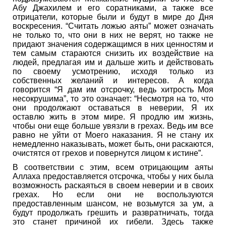
Абу Джахилем и его соратниками, а также все
отрицатели, которые были и будут в мире до Дня
воскресения. “Считать ложью аяты” может означать
не только то, что они в них не верят, но также не
придают значения содержащимся в них ценностям и
тем самым стараются снизить их воздействие на
людей, предлагая им и дальше жить и действовать
по своему усмотрению, исходя только из
собственных желаний и интересов. А когда
говорится “Я дам им отсрочку, ведь хитрость Моя
несокрушима”, то это означает: “Несмотря на то, что
они продолжают оставаться в неверии, Я их
оставлю жить в этом мире. Я продлю им жизнь,
чтобы они еще больше увязли в грехах. Ведь им все
равно не уйти от Моего наказания. Я не стану их
немедленно наказывать, может быть, они раскаются,
очистятся от грехов и повернутся лицом к истине”.
В соответствии с этим, всем отрицающим аяты
Аллаха предоставляется отсрочка, чтобы у них была
возможность раскаяться в своем неверии и в своих
грехах. Но если они не воспользуются
предоставленным шансом, не возьмутся за ум, а
будут продолжать грешить и развратничать, тогда
это станет причиной их гибели. Здесь также