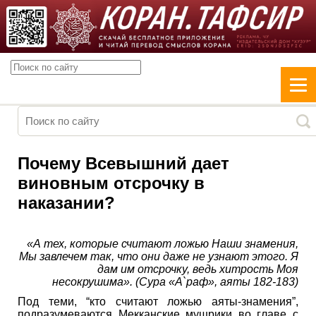
Почему Всевышний дает
виновным отсрочку в
наказании?
«А тех, которые считают ложью Наши знамения,
Мы завлечем так, что они даже не узнают этого. Я
дам им отсрочку, ведь хитрость Моя
несокрушима». (Сура «А`раф», аяты 182-183)
Под теми, “кто считают ложью аяты-знамения”,
подразумеваются Мекканские мушрики во главе с