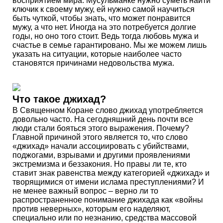
восприятием мира. Мусульманке нужно суметь найти
ключик к своему мужу, ей нужно самой научиться
быть чуткой, чтобы знать, что может понравится
мужу, а что нет. Иногда на это потребуется долгие
годы, но оно того стоит. Ведь тогда любовь мужа и
счастье в семье гарантировано. Мы же можем лишь
указать на ситуации, которые наиболее часто
становятся причинами недовольства мужа.
Что такое джихад?
В Священном Коране слово джихад употребляется
довольно часто. На сегодняшний день почти все
люди стали бояться этого выражения. Почему?
Главной причиной этого является то, что слово
«джихад» начали ассоциировать с убийствами,
поджогами, взрывами и другими проявлениями
экстремизма и беззакония. Но правы ли те, кто
ставит знак равенства между категорией «джихад» и
творящимися от имени ислама преступлениями? И
не менее важный вопрос – верно ли то
распространенное понимание джихада как «войны
против неверных», которым его наделяют,
специально или по незнанию, средства массовой