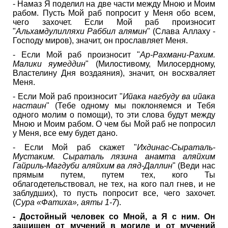
- Намаз Я поделил на две части между Мною и Моим
рабом. Пусть Мой раб попросит у Меня обо всем,
чего захочет. Если Мой раб произносит
"
Альхамдулилляхи Раббил алямин
" (Слава Аллаху -
Господу миров), значит, он прославляет Меня.
- Если Мой раб произносит "
Ар-Рахмани-Рахим.
Малики яумеддин
" (Милостивому, Милосердному,
Властелину Дня воздаяния), значит, он восхваляет
Меня.
- Если Мой раб произносит "
Ийака нагбуду ва ийака
настаин
" (Тебе одному мы поклоняемся и Тебя
одного молим о помощи), то эти слова будут между
Мною и Моим рабом. О чем бы Мой раб не попросил
у Меня, все ему будет дано.
- Если Мой раб скажет "
Ихдинас-Сыраталь-
Мустаким. Сыраталь лязина анамта аляйхим
Гайриль-Магдуби аляйхим ва ляд-Даллин
" (Веди нас
прямым путем, путем тех, кого Ты
облагодетельствовал, не тех, на кого пал гнев, и не
заблудших), то пусть попросит все, чего захочет.
(
Сура «Фатиха», аяты 1-7
).
- Достойный человек со Мной, а Я с ним. Он
защищен от мучений в могиле и от мучений