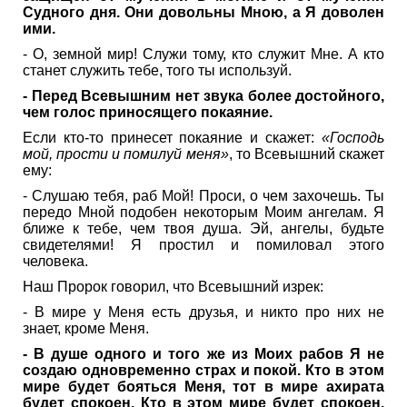
Судного дня. Они довольны Мною, а Я доволен
ими.
- О, земной мир! Служи тому, кто служит Мне. А кто
станет служить тебе, того ты используй.
- Перед Всевышним нет звука более достойного,
чем голос приносящего покаяние.
Если кто-то принесет покаяние и скажет:
«Господь
мой, прости и помилуй меня»
, то Всевышний скажет
ему:
- Слушаю тебя, раб Мой! Проси, о чем захочешь. Ты
передо Мной подобен некоторым Моим ангелам. Я
ближе к тебе, чем твоя душа. Эй, ангелы, будьте
свидетелями! Я простил и помиловал этого
человека.
Наш Пророк говорил, что Всевышний изрек:
- В мире у Меня есть друзья, и никто про них не
знает, кроме Меня.
- В душе одного и того же из Моих рабов Я не
создаю одновременно страх и покой. Кто в этом
мире будет бояться Меня, тот в мире ахирата
будет спокоен. Кто в этом мире будет спокоен,