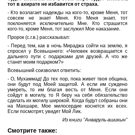
тот в ахирате не избавится от страха.
- Кто возлагает надежды на кого-то, кроме Меня, тот
совсем не знает Меня. Кто Меня знает, тот
поклоняется исключительно Мне. Кто страшится
кого-то, кроме Меня, тот заслужил Мое наказание.
Пророк (с.г.в.) рассказывал:
- Перед тем, как в ночь Мираджа сойти на землю, я
спросил у Всевышнего: «Человек возвращается с
дальнего пути с подарками для друзей. А что же
станет моим подарком?»
Всевышний соизволил ответить:
- О, Мухаммад! До тех пор, пока живет твоя община,
они будут под Моей защитой. А если им суждено
умереть, то им благая весть от Меня. Если они
сойдут в могилу, то Я беру на себя обязательство
сделать их могилу широкой. Когда будут собраны они
на Махшаре, Мое милосердие коснется их всех.
Если посмотрят, увидят Мой Лик.
Из книги "Анваруль-ашикын"
Смотрите также: