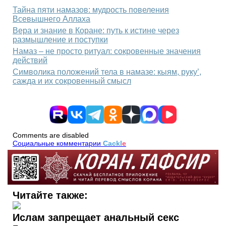
Тайна пяти намазов: мудрость повеления
Всевышнего Аллаха
Вера и знание в Коране: путь к истине через
размышление и поступки
Намаз – не просто ритуал: сокровенные значения
действий
Символика положений тела в намазе: кыям, руку’,
сажда и их сокровенный смысл
Comments are disabled
Социальные комментарии
Cackl
e
Читайте также:
Ислам запрещает анальный секс