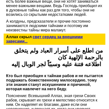
есть более важные вещи, они не хотят заниматься
менее важными вещами. Ведь Господь приобщил их
в духовные тайны как раз для того, чтобы они не
возились со скрытыми недостатками людей.
А колдуны, предсказатели и прочие постоянно
занимаются людскими тайнами и поэтому им
неизвестны тайны мира малакут.
Аллах скрыл
свет сердец за внешними
завесами...
من اطلع على أسرار العباد ولم يتخلق
بالرحمة الإلهية كان
اطلاعه فتنة عليه وسببًاً لجر الوبال إليه
Кто был приобщен к тайнам рабов и не пытается
подражать божественному милосердию, тому
эти знания станут искушением и причиной,
которая навлечет на него беду.
Пояснение: Всевышний Аллах, зная грехи Своих
рабов, скрывает их грехи и милостиво относится к
ним. Он наделяет их благами, даже если они
неверующие, и прощает их, когда они уверуют.