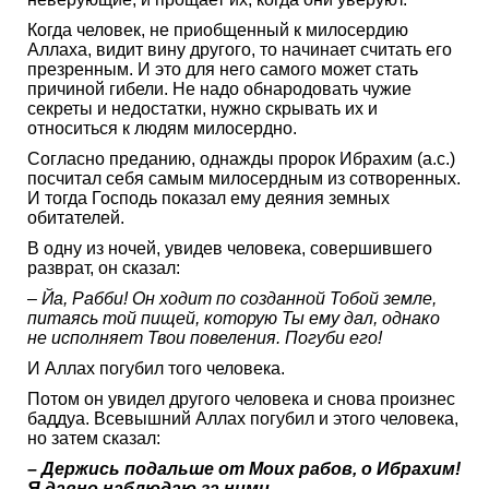
Когда человек, не приобщенный к милосердию
Аллаха, видит вину другого, то начинает считать его
презренным. И это для него самого может стать
причиной гибели. Не надо обнародовать чужие
секреты и недостатки, нужно скрывать их и
относиться к людям милосердно.
Согласно преданию, однажды пророк Ибрахим (а.с.)
посчитал себя самым милосердным из сотворенных.
И тогда Господь показал ему деяния земных
обитателей.
В одну из ночей, увидев человека, совершившего
разврат, он сказал:
– Йа, Рабби! Он ходит по созданной Тобой земле,
питаясь той пищей, которую Ты ему дал, однако
не исполняет Твои повеления. Погуби его!
И Аллах погубил того человека.
Потом он увидел другого человека и снова произнес
баддуа. Всевышний Аллах погубил и этого человека,
но затем сказал:
– Держись подальше от Моих рабов, о Ибрахим!
Я давно наблюдаю за ними.