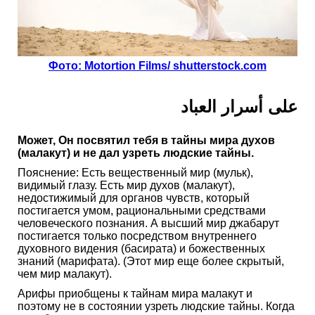
Фото: Motortion Films/ shutterstock.com
على أسرار العباد
Может, Он посвятил тебя в тайны мира духов
(малакут) и не дал узреть людские тайны.
Пояснение: Есть вещественный мир (мульк),
видимый глазу. Есть мир духов (малакут),
недостижимый для органов чувств, который
постигается умом, рациональными средствами
человеческого познания. А высший мир джабарут
постигается только посредством внутреннего
духовного видения (басирата) и божественных
знаний (марифата). (Этот мир еще более скрытый,
чем мир малакут).
Арифы приобщены к тайнам мира малакут и
поэтому не в состоянии узреть людские тайны. Когда