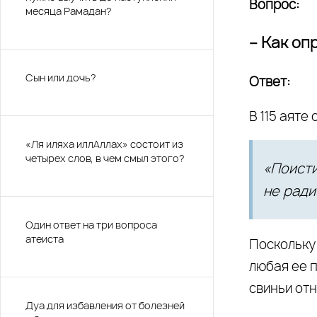
Вопрос:
месяца Рамадан?
– Как оп
Сын или дочь?
Ответ:
В 115 аяте
«Ля иляха иллАллах» состоит из
четырех слов, в чем смыл этого?
«Поисти
не ради
Один ответ на три вопроса
атеиста
Поскольку 
любая ее 
свиньи отн
Дуа для избавления от болезней