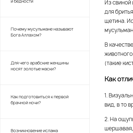
и бедности
Из свиной
для бритья
щетина. И
Почему мусульмане называют
мусульман
Бога Аллахом?
В качеств
животного
(такие кис
Для чего арабские женщины
носят золотые маски?
Как отли
1. Визуаль
Как подготовиться к первой
брачной ночи?
вид, в то 
2. На ощуп
шершавая,
Возникновение ислама