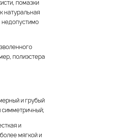
исти, помазки
ак натуральная
ы недопустимо
озволенного
мер, полиэстера
мерный и грубый
и симметричный;
есткая и
более мягкой и