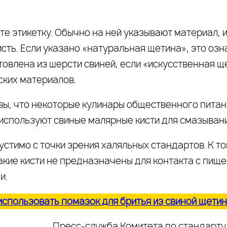
те этикетку. Обычно на ней указывают материал, 
сть. Если указано «натуральная щетина», это озна
товлена из шерсти свиней, если «искусственная ще
ских материалов.
вы, что некоторые кулинары общественного питан
 используют свиные малярные кисти для смазыван
стимо с точки зрения халяльных стандартов. К то
акие кисти не предназначены для контакта с пищ
и.
использовать помазок для бритья из свиной щети
Пресс-служба Комитета по стандарту