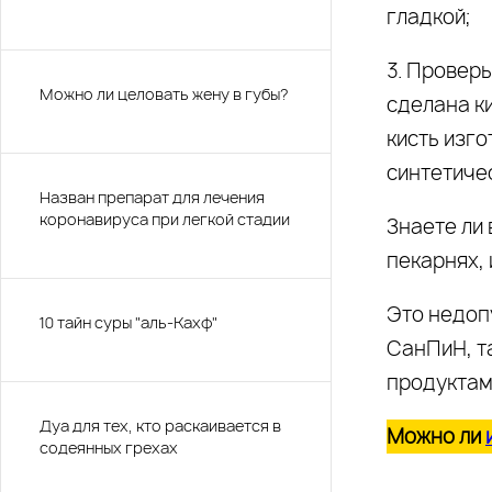
гладкой;
3. Проверь
Можно ли целовать жену в губы?
сделана ки
кисть изго
синтетиче
Назван препарат для лечения
коронавируса при легкой стадии
Знаете ли 
пекарнях,
Это недопу
10 тайн суры "аль-Кахф"
СанПиН, т
продуктам
Дуа для тех, кто раскаивается в
Можно ли
содеянных грехах