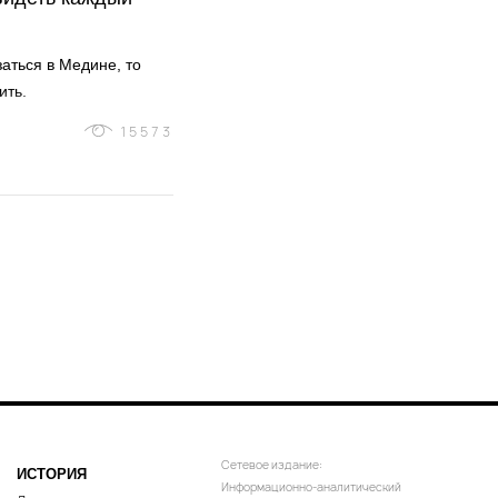
аться в Медине, то
ить.
15573
Сетевое издание:
ИСТОРИЯ
Информационно-аналитический