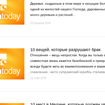
Деревья, созданные в этом мире и несущие бо
одной из милостей нашего Господа, дарованны
много деревьев и растений...
03 апреля 2015
10 вещей, которые разрушают брак
Отношения – вещь непростая. Когда вы только в
совместная жизнь кажется безоблачной и прекра
всегда будете жить во взаимопонимании и взаи
сожалению, часто супружеский корабль сталкив
определенными трудностями, связанным с тем, 
22 мая 2015
человека, со своими нравами, мнениями и при
10 мест в Медине, которые должен у