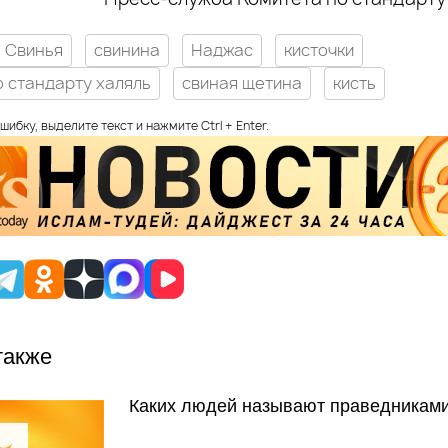
Свинья
свинина
Наджас
кисточки
о стандарту халяль
свиная щетина
кисть
шибку, выделите текст и нажмите Ctrl + Enter.
также
Каких людей называют праведникам