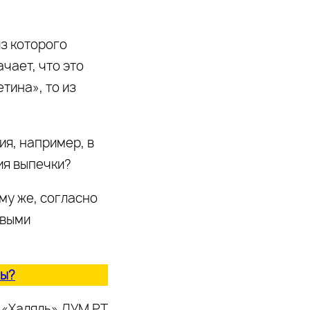
из которого
чает, что это
тина», то из
ия, например, в
ия выпечки?
му же, согласно
евыми
ны?
 «Халяль» ДУМ РТ