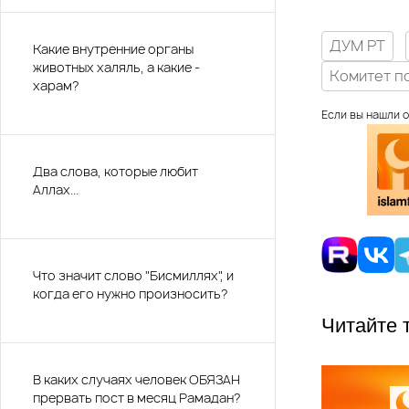
ДУМ РТ
Какие внутренние органы
животных халяль, а какие -
Комитет п
харам?
Если вы нашли о
Два слова, которые любит
Аллах...
Что значит слово "Бисмиллях", и
когда его нужно произносить?
Читайте 
В каких случаях человек ОБЯЗАН
прервать пост в месяц Рамадан?