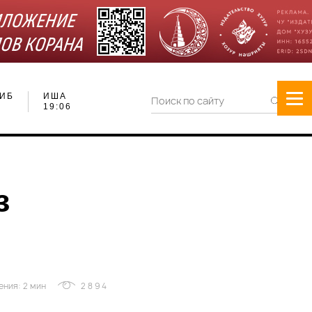
ИБ
ИША
19:06
з
ения: 2 мин
2894