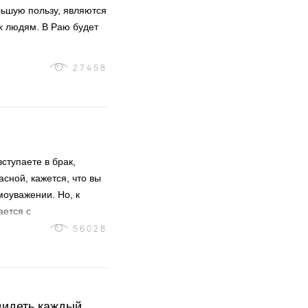
льшую пользу, являются
х людям. В Раю будет
27458
ступаете в брак,
сной, кажется, что вы
моуважении. Но, к
ается с
что брак – это два
56028
вычками
видеть каждый