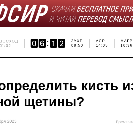
ВОСХОД
ЗУХР
АСР
МАГР
01:02
08:50
14:05
16:36
 определить кисть и
ной щетины?
ября 2023
Время чт