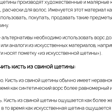
 щетины производят художественные и малярные к
, расчески для волос. Именуется этот материал к
спользовать, покупать, продавать такие предмет
ину.
е альтернативы необходимо использовать ворс д
 или аналоги из искусственных материалов, напри
ти носят пометку «из искусственной щетины»).
чить кисть из свиной щетины:
но. Кисть из свиной щетины обычно имеет неравно
время как синтетический ворс более равномерный 
ь. Кисть из свиной щетины ощущается как более ж
 в то время как искусственная щетина ощущается 