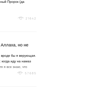
нный Пророк (да
21642
 Аллаха, но не
: вроде бы я верующая.
: когда иду на намаз
я я все знаю, что
ры в сердце.Что
57685