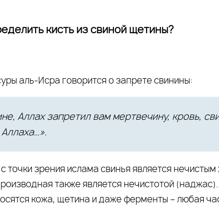
ределить кисть из свиной щетины?
 суры аль-Исра говорится о запрете свинины:
не, Аллах запретил вам мертвечину, кровь, св
 Аллаха…».
с точки зрения ислама свинья является нечистым 
производная также является нечистотой (наджас)
осятся кожа, щетина и даже ферменты – любая ча