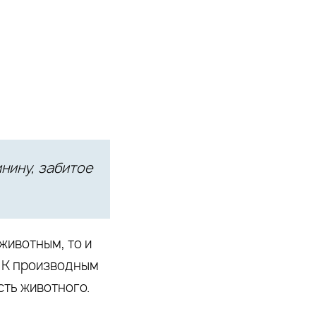
инину, забитое
животным, то и
. К производным
сть животного.