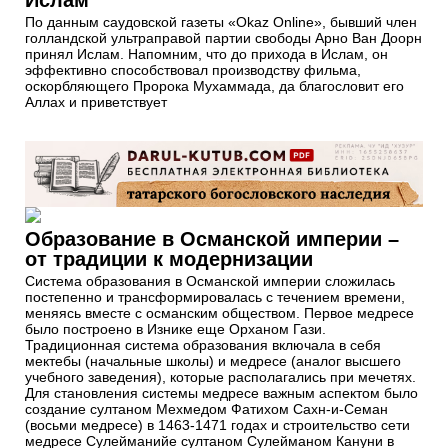
По данным саудовской газеты «Okaz Online», бывший член
голландской ультраправой партии свободы Арно Ван Доорн
принял Ислам. Напомним, что до прихода в Ислам, он
эффективно способствовал производству фильма,
оскорбляющего Пророка Мухаммада, да благословит его
Аллах и приветствует
Образование в Османской империи –
от традиции к модернизации
Система образования в Османской империи сложилась
постепенно и трансформировалась с течением времени,
меняясь вместе с османским обществом. Первое медресе
было построено в Изнике еще Орханом Гази.
Традиционная система образования включала в себя
мектебы (начальные школы) и медресе (аналог высшего
учебного заведения), которые располагались при мечетях.
Для становления системы медресе важным аспектом было
создание султаном Мехмедом Фатихом Сахн-и-Семан
(восьми медресе) в 1463-1471 годах и строительство сети
медресе Сулейманийе султаном Сулейманом Кануни в