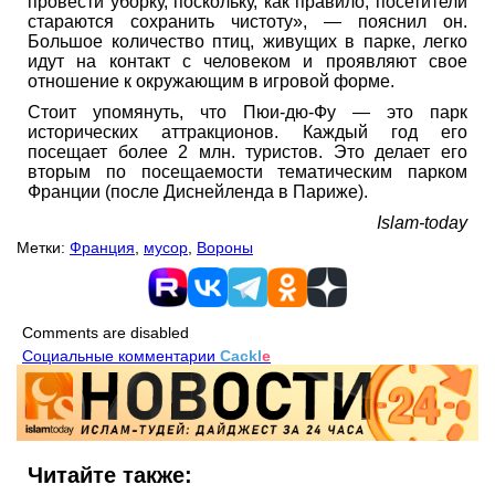
провести уборку, поскольку, как правило, посетители
стараются сохранить чистоту», — пояснил он.
Большое количество птиц, живущих в парке, легко
идут на контакт с человеком и проявляют свое
отношение к окружающим в игровой форме.
Стоит упомянуть, что Пюи-дю-Фу — это парк
исторических аттракционов. Каждый год его
посещает более 2 млн. туристов. Это делает его
вторым по посещаемости тематическим парком
Франции (после Диснейленда в Париже).
Islam-today
Метки:
Франция
,
мусор
,
Вороны
Comments are disabled
Социальные комментарии
Cackl
e
Читайте также: