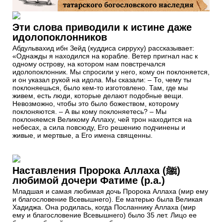
Эти слова приводили к истине даже
идолопоклонников
Абдульвахид ибн Зейд (куддиса сирруху) рассказывает:
«Однажды я находился на корабле. Ветер пригнал нас к
одному острову, на котором нам повстречался
идолопоклонник. Мы спросили у него, кому он поклоняется,
и он указал рукой на идола. Мы сказали: – То, чему ты
поклоняешься, было кем-то изготовлено. Там, где мы
живем, есть люди, которые делают подобные вещи.
Невозможно, чтобы это было божеством, которому
поклоняются. – А вы кому поклоняетесь? – Мы
поклоняемся Великому Аллаху, чей трон находится на
небесах, а сила повсюду, Его решению подчинены и
живые, и мертвые, а Его имена священны.
Наставления Пророка Аллаха (ﷺ)
любимой дочери Фатиме (р.а.)
Младшая и самая любимая дочь Пророка Аллаха (мир ему
и благословение Всевышнего). Ее матерью была Великая
Хадиджа. Она родилась, когда Посланнику Аллаха (мир
ему и благословение Всевышнего) было 35 лет. Лицо ее