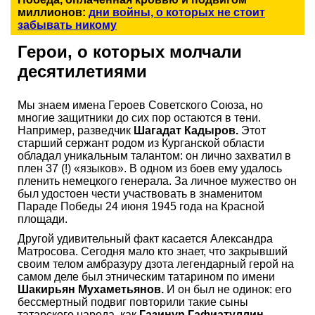
миллионов:
дни войны, о которых не стоит
забывать никому
Герои, о которых молчали
десятилетиями
Мы знаем имена Героев Советского Союза, но
многие защитники до сих пор остаются в тени.
Например, разведчик
Шагадат Кадыров.
Этот
старший сержант родом из Курганской области
обладал уникальным талантом: он лично захватил в
плен 37 (!) «языков». В одном из боев ему удалось
пленить немецкого генерала. За личное мужество он
был удостоен чести участвовать в знаменитом
Параде Победы 24 июня 1945 года на Красной
площади.
Другой удивительный факт касается Александра
Матросова. Сегодня мало кто знает, что закрывший
своим телом амбразуру дзота легендарный герой на
самом деле был этническим татарином по имени
Шакирьян Мухаметьянов.
И он был не одинок: его
бессмертный подвиг повторили такие сыны
татарского народа, как
Газинур Гафиатуллин,