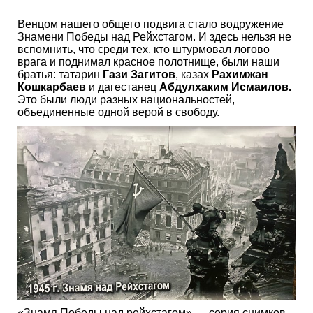
Венцом нашего общего подвига стало водружение
Знамени Победы над Рейхстагом. И здесь нельзя не
вспомнить, что среди тех, кто штурмовал логово
врага и поднимал красное полотнище, были наши
братья: татарин
Гази Загитов
, казах
Рахимжан
Кошкарбаев
и дагестанец
Абдулхаким Исмаилов.
Это были люди разных национальностей,
объединенные одной верой в свободу.
«Знамя Победы над рейхстагом» — серия снимков