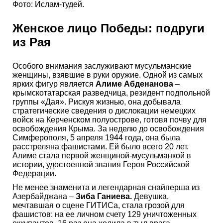
Фото: Ислам-тудей.
Женское лицо Победы: подруги
из Рая
Особого внимания заслуживают мусульманские
женщины, взявшие в руки оружие. Одной из самых
ярких фигур является
Алиме Абденанова
–
крымскотатарская разведчица, резидент подпольной
группы «Дая». Рискуя жизнью, она добывала
стратегические сведения о дислокации немецких
войск на Керченском полуострове, готовя почву для
освобождения Крыма. За неделю до освобождения
Симферополя, 5 апреля 1944 года, она была
расстреляна фашистами. Ей было всего 20 лет.
Алиме стала первой женщиной-мусульманкой в
истории, удостоенной звания Героя Российской
Федерации.
Не менее знаменита и легендарная снайперша из
Азербайджана –
Зиба Ганиева.
Девушка,
мечтавшая о сцене ГИТИСа, стала грозой для
фашистов: на ее личном счету 129 уничтоженных