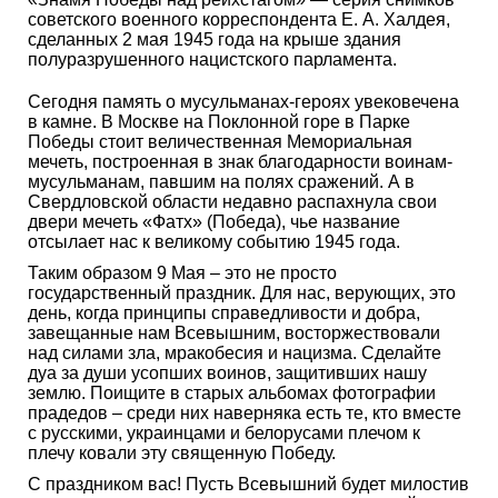
советского военного корреспондента Е. А. Халдея,
сделанных 2 мая 1945 года на крыше здания
полуразрушенного нацистского парламента.
Сегодня память о мусульманах-героях увековечена
в камне. В Москве на Поклонной горе в Парке
Победы стоит величественная Мемориальная
мечеть, построенная в знак благодарности воинам-
мусульманам, павшим на полях сражений. А в
Свердловской области недавно распахнула свои
двери мечеть «Фатх» (Победа), чье название
отсылает нас к великому событию 1945 года.
Таким образом 9 Мая – это не просто
государственный праздник. Для нас, верующих, это
день, когда принципы справедливости и добра,
завещанные нам Всевышним, восторжествовали
над силами зла, мракобесия и нацизма. Сделайте
дуа за души усопших воинов, защитивших нашу
землю. Поищите в старых альбомах фотографии
прадедов – среди них наверняка есть те, кто вместе
с русскими, украинцами и белорусами плечом к
плечу ковали эту священную Победу.
С праздником вас! Пусть Всевышний будет милостив