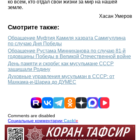
ко всем, кто отдал свои жизни за мир на нашей
земле.
Хасан Умеров
Смотрите также:
Обращение Муфтия Камиля хазрата Самигуллина
по случаю Дня Победы
Обращение Рустама Минниханова по случаю 81-й
годовщины Победы в Великой Отечественной войне
День памяти и скорби: как мусульмане СССР
защищали Родину
Духовные управления мусульман в СССР: от
Махкама-и-Шариа до ДУМЕС
Comments are disabled
Социальные комментарии
Cackl
e