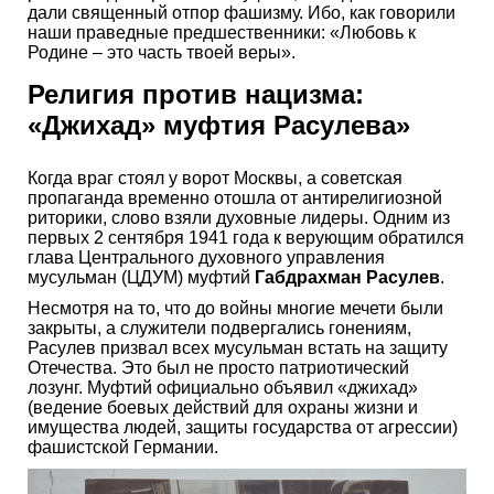
дали священный отпор фашизму. Ибо, как говорили
наши праведные предшественники: «Любовь к
Родине – это часть твоей веры».
Религия против нацизма:
«Джихад» муфтия Расулева»
Когда враг стоял у ворот Москвы, а советская
пропаганда временно отошла от антирелигиозной
риторики, слово взяли духовные лидеры. Одним из
первых 2 сентября 1941 года к верующим обратился
глава Центрального духовного управления
мусульман (ЦДУМ) муфтий
Габдрахман Расулев
.
Несмотря на то, что до войны многие мечети были
закрыты, а служители подвергались гонениям,
Расулев призвал всех мусульман встать на защиту
Отечества. Это был не просто патриотический
лозунг. Муфтий официально объявил «джихад»
(ведение боевых действий для охраны жизни и
имущества людей, защиты государства от агрессии)
фашистской Германии.