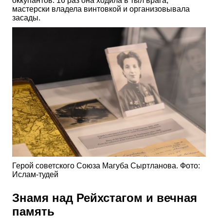
оккупантов. 16 раз она ходила в тыл врага,
мастерски владела винтовкой и организовывала
засады.
Герой советского Союза Магуба Сыртланова. Фото:
Ислам-тудей
Знамя над Рейхстагом и вечная
память