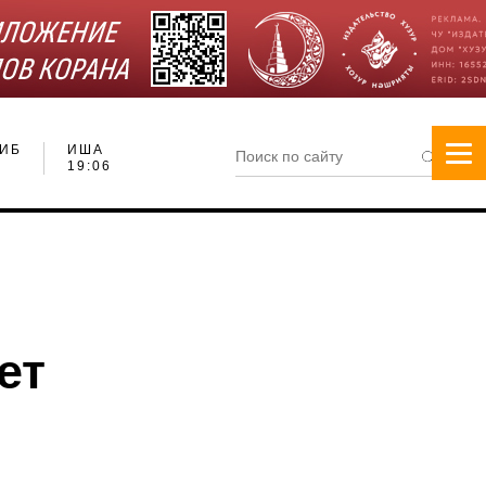
ИБ
ИША
19:06
ет