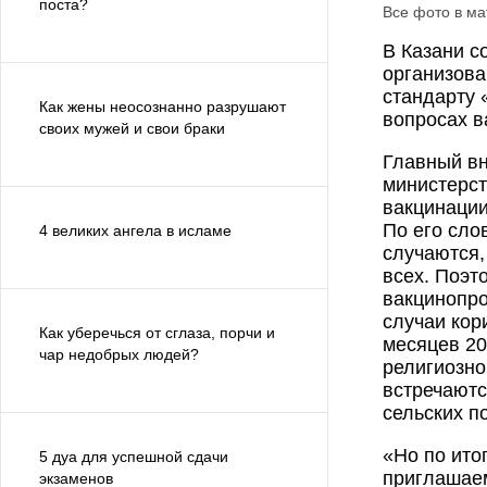
поста?
Все фото в м
В Казани с
организова
стандарту 
Как жены неосознанно разрушают
вопросах в
своих мужей и свои браки
Главный в
министерст
вакцинации
По его сло
4 великих ангела в исламе
случаются,
всех. Поэт
вакцинопро
случаи кор
Как уберечься от сглаза, порчи и
месяцев 20
чар недобрых людей?
религиозно
встречаютс
сельских п
«Но по ито
5 дуа для успешной сдачи
приглашаем
экзаменов