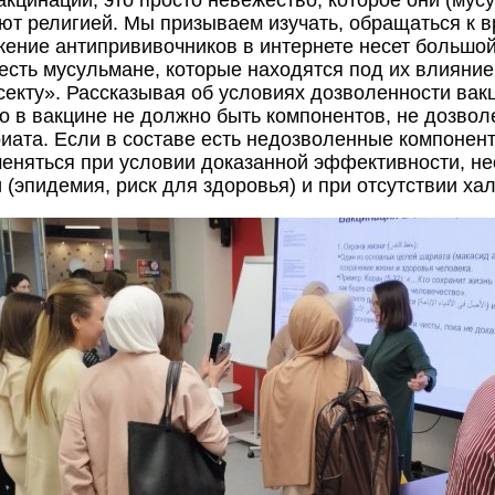
вакцинации, это просто невежество, которое они (мус
т религией. Мы призываем изучать, обращаться к в
жение антипрививочников в интернете несет большой
есть мусульмане, которые находятся под их влияние
секту». Рассказывая об условиях дозволенности вакц
то в вакцине не должно быть компонентов, не дозвол
иата. Если в составе есть недозволенные компонент
еняться при условии доказанной эффективности, н
 (эпидемия, риск для здоровья) и при отсутствии ха