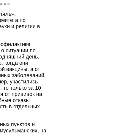
итет».
ляль»,
омитета по
уки и религии в
рофилактике
о ситуации по
годняшний день.
, когда они
й вакцины, а от
нных заболеваний,
ер, участились
 то только за 10
я от прививок на
бные отказы
есть в отдельных
ных пунктов и
 мусульманских, на