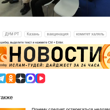
ДУМ РТ
Казань
вакцинация
комитет халяль
ибку, выделите текст и нажмите Ctrl + Enter.
также
Почему следует остерегаться недозв