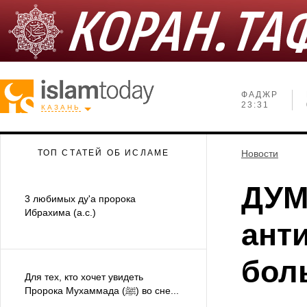
ФАДЖР
23:31
КАЗАНЬ
ТОП СТАТЕЙ ОБ ИСЛАМЕ
Новости
ДУМ
3 любимых ду'а пророка
Ибрахима (а.с.)
ант
бол
Для тех, кто хочет увидеть
Пророка Мухаммада (ﷺ) во сне...