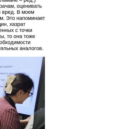
ульмане – ред.)
рачам, оценивать
 вред. В моем
м. Это напоминает
ин, хазрат
енных с точки
ы, то она тоже
еобходимости
ляльных аналогов.