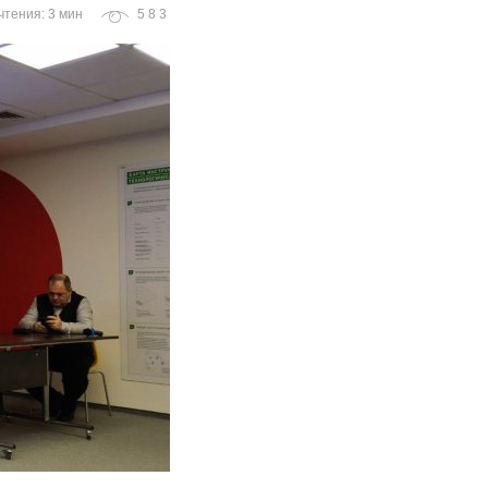
чтения: 3 мин
583