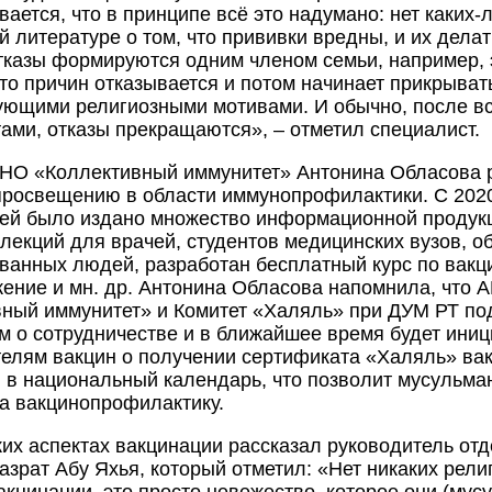
вается, что в принципе всё это надумано: нет каких
й литературе о том, что прививки вредны, и их делат
тказы формируются одним членом семьи, например, 
-то причин отказывается и потом начинает прикрыват
ющими религиозными мотивами. И обычно, после вс
ами, отказы прекращаются», – отметил специалист.
НО «Коллективный иммунитет» Антонина Обласова 
просвещению в области иммунопрофилактики. С 202
ей было издано множество информационной продук
лекций для врачей, студентов медицинских вузов, 
ванных людей, разработан бесплатный курс по вакц
ение и мн. др. Антонина Обласова напомнила, что 
ный иммунитет» и Комитет «Халяль» при ДУМ РТ по
 о сотрудничестве и в ближайшее время будет иниц
елям вакцин о получении сертификата «Халяль» ва
в национальный календарь, что позволит мусульма
а вакцинопрофилактику.
их аспектах вакцинации рассказал руководитель от
азрат Абу Яхья, который отметил: «Нет никаких рел