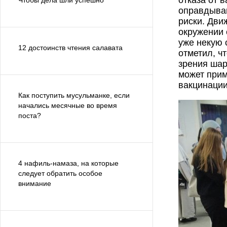
отказа от 
Чтобы дела шли успешно
оправдываю
риски. Дви
окружении 
уже некую 
12 достоинств чтения салавата
отметил, ч
зрения шар
может прим
вакцинации
Как поступить мусульманке, если
начались месячные во время
поста?
4 нафиль-намаза, на которые
следует обратить особое
внимание