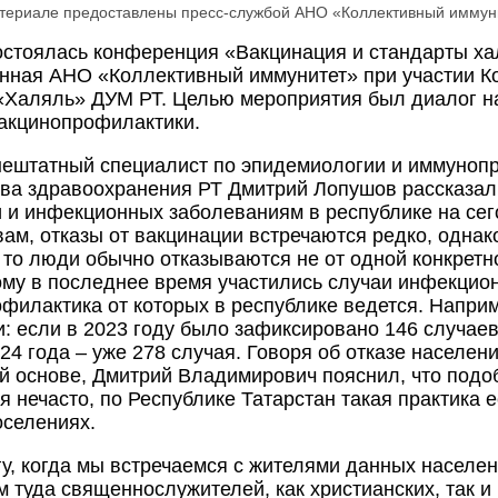
атериале предоставлены пресс-службой АНО «Коллективный иммун
остоялась конференция «Вакцинация и стандарты ха
нная АНО «Коллективный иммунитет» при участии К
«Халяль» ДУМ РТ. Целью мероприятия был диалог на
акцинопрофилактики.
нештатный специалист по эпидемиологии и иммуноп
ва здравоохранения РТ Дмитрий Лопушов рассказал 
 и инфекционных заболеваниям в республике на се
вам, отказы от вакцинации встречаются редко, однако
 то люди обычно отказываются не от одной конкретно
ому в последнее время участились случаи инфекцио
филактика от которых в республике ведется. Наприм
и: если в 2023 году было зафиксировано 146 случаев,
24 года – уже 278 случая. Говоря об отказе населени
й основе, Дмитрий Владимирович пояснил, что подо
я нечасто, по Республике Татарстан такая практика 
оселениях.
гу, когда мы встречаемся с жителями данных населен
 туда священнослужителей, как христианских, так и