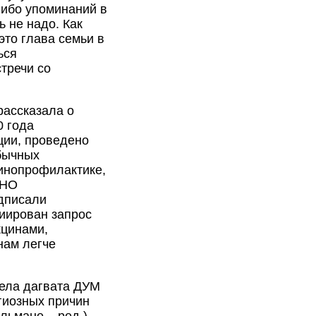
-либо упоминаний в
ь не надо. Как
это глава семьи в
ься
тречи со
рассказала о
0 года
ции, проведено
обычных
инопрофилактике,
АНО
дписали
иирован запрос
кцинами,
нам легче
дела дагвата ДУМ
игиозных причин