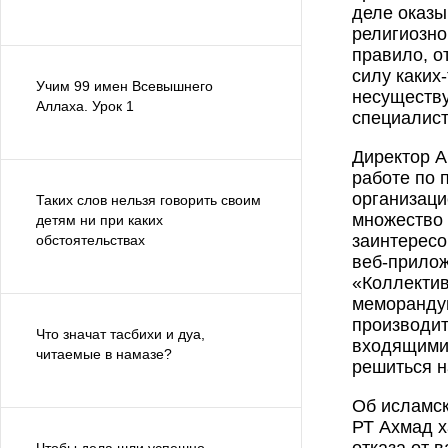
деле оказы
религиозно
правило, о
силу каких
Учим 99 имен Всевышнего
несуществу
Аллаха. Урок 1
специалист
Директор А
работе по 
организаци
Таких слов нельзя говорить своим
множество 
детям ни при каких
заинтересо
обстоятельствах
веб-прилож
«Коллектив
меморандум
производит
Что значат тасбихи и дуа,
входящими 
читаемые в намазе?
решиться н
Об исламск
РТ Ахмад х