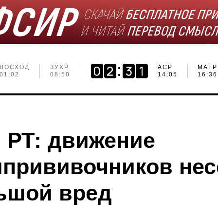
ВОСХОД
ЗУХР
АСР
МАГР
01:02
08:50
14:05
16:36
 РТ: движение
ипрививочников нес
ьшой вред