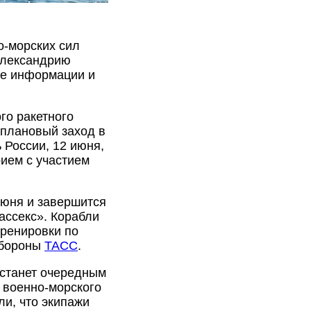
о-морских сил
 Александрию
те информации и
го ракетного
плановый заход в
 России, 12 июня,
рием с участием
июня и завершится
ассекс». Корабли
тренировки по
обороны
ТАСС
.
 станет очередным
 военно-морского
ли, что экипажи