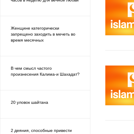
часов в неделю для вечной любви
Женщине категорически
запрещено заходить в мечеть во
время месячных
В чем смысл частого
произнесения Калима-и Шахадат?
20 уловок шайтана
2 деяния, способные привести