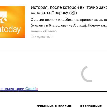
История, после которой вы точно зах
салаваты Пророку (ﷺ)
Оставив тахлили и тасбихи, ты приносишь сал
(мир ему и благословение Аллаха). Почему так
знаешь об этом?
03 августа 2020
 комментарии
Cackl
e
ЖЕНЩИНА В ИСЛАМЕ
ВЕРОУЧЕНИЕ