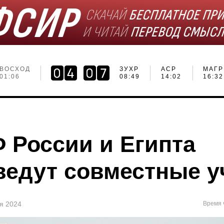
ВОСХОД
ЗУХР
АСР
МАГР
01:06
08:49
14:02
16:32
 России и Египта
ведут совместные у
ня 2024
Время 