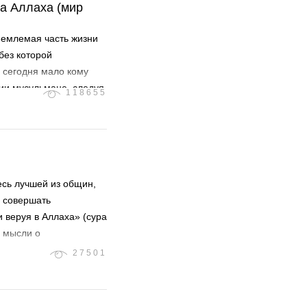
а Аллаха (мир
тъемлемая часть жизни
без которой
 сегодня мало кому
тий мусульмане, следуя
118655
ение Аллаха),
и.
есь лучшей из общин,
я совершать
 веруя в Аллаха» (сура
 мысли о
 и в поведении,
27501