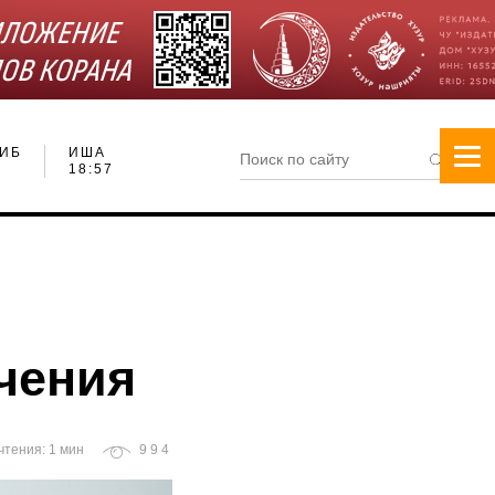
ИБ
ИША
18:57
чения
чтения: 1 мин
994