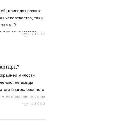
етей, приводят разные
ы человечества, так и
 тема. В
применение метода
71976
 строгом выполнении
 ифтара?
скрайней милости
лению, не всегда
 этого благословенного
а может совершить грех.
53052