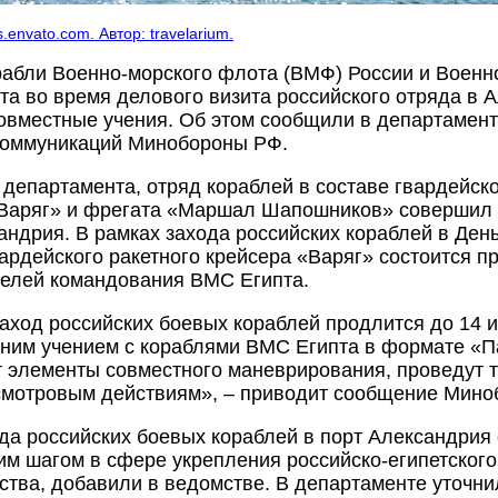
.envato.com. Автор: travelarium.
абли Военно-морского флота (ВМФ) России и Военн
та во время делового визита российского отряда в
овместные учения. Об этом сообщили в департамен
коммуникаций Минобороны РФ.
департамента, отряд кораблей в составе гвардейско
«Варяг» и фрегата «Маршал Шапошников» совершил 
андрия. В рамках захода российских кораблей в День
вардейского ракетного крейсера «Варяг» состоится п
елей командования ВМС Египта.
аход российских боевых кораблей продлится до 14 
ним учением с кораблями ВМС Египта в формате «П
 элементы совместного маневрирования, проведут 
осмотровым действиям», – приводит сообщение Мин
да российских боевых кораблей в порт Александрия
им шагом в сфере укрепления российско-египетского
ства, добавили в ведомстве. В департаменте уточни