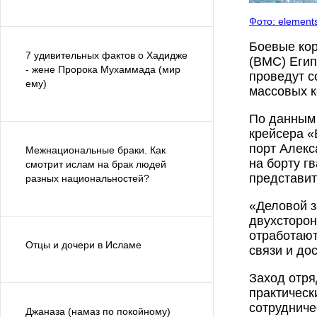
Фото: elements
Боевые кор
7 удивительных фактов о Хадидже
(ВМС) Егип
- жене Пророка Мухаммада (мир
проведут с
ему)
массовых 
По данным 
крейсера 
порт Алекс
Межнациональные браки. Как
на борту г
смотрит ислам на брак людей
представит
разных национальностей?
«Деловой з
двухсторон
отработают
Отцы и дочери в Исламе
связи и д
Заход отря
практическ
сотрудниче
Джаназа (намаз по покойному)