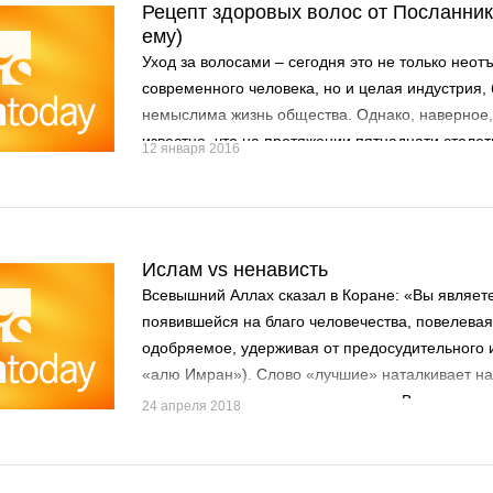
Рецепт здоровых волос от Посланник
ему)
Уход за волосами – сегодня это не только нео
современного человека, но и целая индустрия, 
немыслима жизнь общества. Однако, наверное,
известно, что на протяжении пятнадцати столе
12 января 2016
сунне Посланника Аллаха (мир ему и благослов
трепетно относятся к вопросу ухода за волосам
Ислам vs ненависть
Всевышний Аллах сказал в Коране: «Вы являет
появившейся на благо человечества, повелева
одобряемое, удерживая от предосудительного и
«алю Имран»). Слово «лучшие» наталкивает на
превосходстве во многих аспектах. В том числе
24 апреля 2018
характере.