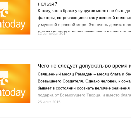
нельзя?
К тому, что в браке у супругов может не быть д
факторы, встречающиеся как у женской половин
у мужской в равной мере. Это очень деликатная
мусульманских странах разрешено шариатом 
12 сентября 2014
искусственного оплодотворения, но только при
некоторых условий
Чего не следует допускать во время
Священный месяц Рамадан – месяц блага и бе
Всевышнего Создателя. Однако человек, к сожа
бывает в состоянии осознать величие значения
подарка от Всемогущего Творца, и вместо благ
25 июня 2015