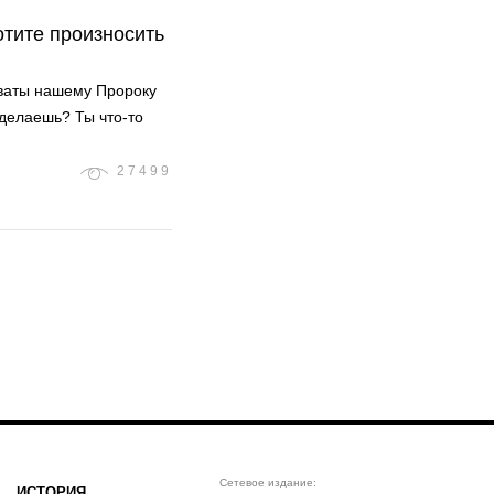
отите произносить
аваты нашему Пророку
 делаешь? Ты что-то
27499
Сетевое издание:
ИСТОРИЯ