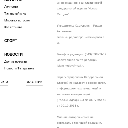
Информационно-аналитический
Личности
федеральный портал “Ислам
Татарский мир
Сегодня”.
Мировая история
Учредитель: Хамидуллин Ришат
Кто есть кто
Ахтямович
Главный редактор: Биктимирова Г.
СПОРТ
И.
НОВОСТИ
Телефон редакции: (843) 598-09-39
Электронная почта редакции:
Другие новости
Islam_today@mail.ru
Новости Татарстана
Зарегистрировано Федеральной
ЕЛЯМ
ВАКАНСИИ
службой по надзору в сфере связи,
информационных технологий и
массовых коммуникаций
(Роскомнадзор). Эл № ФС77-55671
от 09.10.2013 г.
Мнение авторов может не
совпадать с позицией редакции.