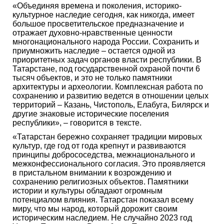
«Объединяя времена и поколения, историко-
культурное наследие сегодня, как никогда, имеет
большое просветительское предназначение и
отражает духовно-нравственные ценности
многонационального народа России. Сохранить и
приумножить наследие – остается одной из
приоритетных задач органов власти республики. В
Татарстане, под государственной охраной почти 6
тысяч объектов, и это не только памятники
архитектуры и археологии. Комплексная работа по
сохранению и развитию ведется в отношении целых
территорий – Казань, Чистополь, Елабуга, Билярск и
другие знаковые исторические поселения
республики», – говорится в тексте.
«Татарстан бережно сохраняет традиции мировых
культур, где год от года крепнут и развиваются
принципы добрососедства, межнационального и
межконфессионального согласия. Это проявляется
в пристальном внимании к возрождению и
сохранению религиозных объектов. Памятники
истории и культуры обладают огромным
потенциалом влияния. Татарстан показал всему
миру, что мы народ, который дорожит своим
историческим наследием. Не случайно 2023 год