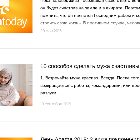
Пока человек живет, осознавая свою ответстве
он будет счастлив на земле и в ахирате. Поэто
помнить, что он является Господним рабом и с
строить свою жизнь. В противном случае, чело
может отклониться от цели своего сотворения, т
29 мая 2015
способным творить и добро, и зло...
10 способов сделать мужа счастлив
1. Встречайте мужа красиво. Всегда! После того
возвращается с работы, командировки, или про
разлуки...
19 сентября 2016
День Арафа 2019: 3 вида поклонения