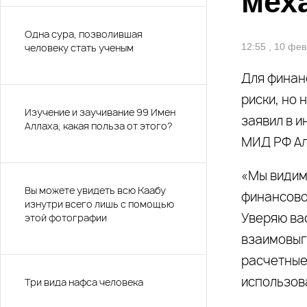
мех
Одна сура, позволившая
человеку стать ученым
12:55 , 10 фе
Для финан
риски, но 
Изучение и заучивание 99 Имен
заявил в 
Аллаха, какая польза от этого?
МИД РФ Ал
«Мы видим
Вы можете увидеть всю Каабу
финансово
изнутри всего лишь с помощью
Уверяю вас
этой фотографии
взаимовыг
расчетные
использов
Три вида нафса человека