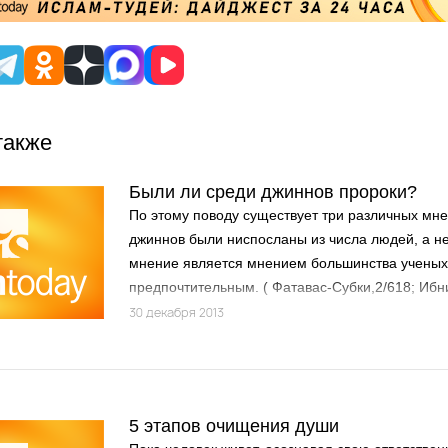
также
Были ли среди джиннов пророки?
По этому поводу существует три различных мне
джиннов были ниспосланы из числа людей, а не
мнение является мнением большинства ученых,
предпочтительным. ( Фатавас-Субки,2/618; Иб
ван-назаир, 2/330; Тафсиру Разый, 13/195; Иб
30 декабря 2013
Аль- Фатавал-хадисия, стр. 69) ·Не было проро
были джинны именуемые «Нузур», получавшие 
увещевавшие в последствии джиннов. Этого м
Ибни Аббас(р.а.), Муджахид, Ибни Джурейдж и 
5 этапов очищения души
Табари, 26/31; Фетвас-Субки, 2/618).