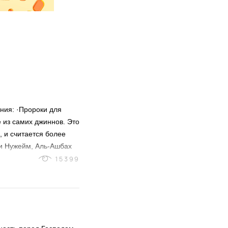
ния: ·Пророки для
 из самих джиннов. Это
 и считается более
ни Нужейм, Аль-Ашбах
ни Хажер Аль-Хайтами,
15399
к из числа джиннов, но
знания у пророков и
нения придерживались
Абу Убейд (Тафсирут-