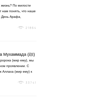
а жизнь? По милости
 нам понять, что наше
к День Арафа,
21864
10 самых романтических Сунн пророка Мухаммада (ﷺ)
ророка (мир ему), мы
ном проявлении. С
 Аллаха (мир ему) к
33741