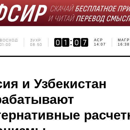
ВОСХОД
ЗУХР
АСР
МАГР
01:00
08:50
14:07
16:38
сия и Узбекистан
рабатывают
тернативные расче