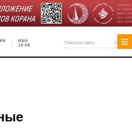
ИБ
ИША
18:08
тные