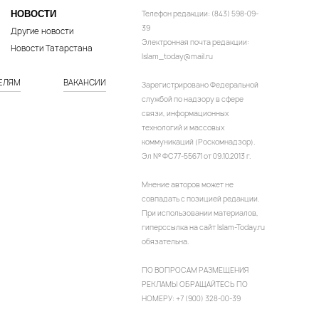
НОВОСТИ
Телефон редакции: (843) 598-09-
39
Другие новости
Электронная почта редакции:
Новости Татарстана
Islam_today@mail.ru
ЕЛЯМ
ВАКАНСИИ
Зарегистрировано Федеральной
службой по надзору в сфере
связи, информационных
технологий и массовых
коммуникаций (Роскомнадзор).
Эл № ФС77-55671 от 09.10.2013 г.
Мнение авторов может не
совпадать с позицией редакции.
При использовании материалов,
гиперссылка на сайт Islam-Today.ru
обязательна.
ПО ВОПРОСАМ РАЗМЕЩЕНИЯ
РЕКЛАМЫ ОБРАЩАЙТЕСЬ ПО
НОМЕРУ: +7 (900) 328-00-39