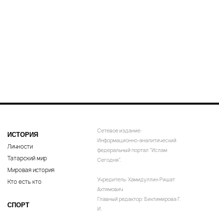
Сетевое издание:
ИСТОРИЯ
Информационно-аналитический
Личности
федеральный портал “Ислам
Татарский мир
Сегодня”.
Мировая история
Учредитель: Хамидуллин Ришат
Кто есть кто
Ахтямович
Главный редактор: Биктимирова Г.
СПОРТ
И.