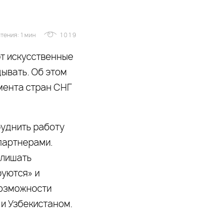
тения: 1 мин
1019
т искусственные
дывать. Об этом
мента стран СНГ
руднить работу
партнерами.
 лишать
руются» и
возможности
и Узбекистаном.