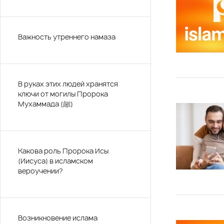
Важность утреннего намаза
В руках этих людей хранятся
ключи от могилы Пророка
Мухаммада (ﷺ)
Какова роль Пророка Исы
(Иисуса) в исламском
вероучении?
Возникновение ислама