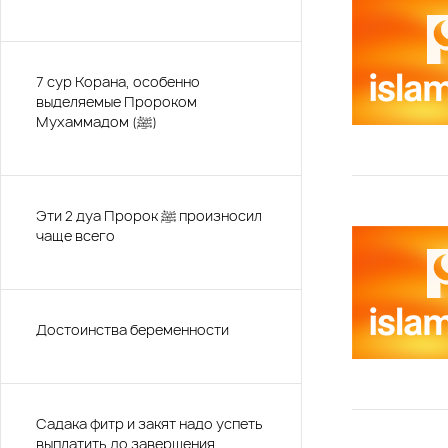
7 сур Корана, особенно
выделяемые Пророком
Мухаммадом (ﷺ)
Эти 2 дуа Пророк ﷺ произносил
чаще всего
Достоинства беременности
Садака фитр и закят надо успеть
выплатить до завершения