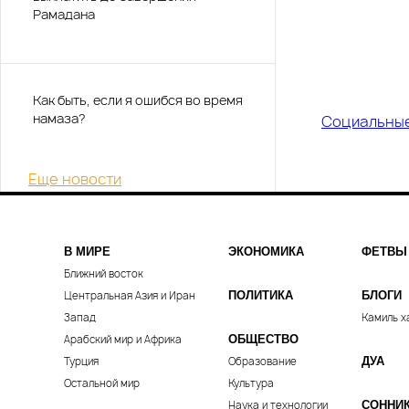
Рамадана
Как быть, если я ошибся во время
намаза?
Социальны
Еще новости
В МИРЕ
ЭКОНОМИКА
ФЕТВЫ
Ближний восток
Центральная Азия и Иран
ПОЛИТИКА
БЛОГИ
Запад
Камиль х
Арабский мир и Африка
ОБЩЕСТВО
Турция
Образование
ДУА
Остальной мир
Культура
Наука и технологии
СОННИ