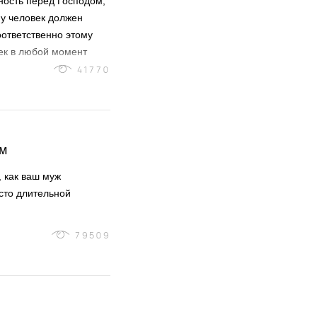
нность перед Господом,
му человек должен
оответственно этому
век в любой момент
ак как он создан
41770
ым
, как ваш муж
сто длительной
79509